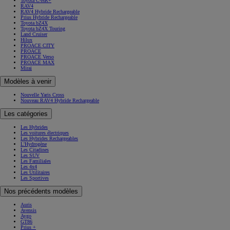
Toyota C-HR+
RAV4
RAV4 Hybride Rechargeable
Prius Hybride Rechargeable
Toyota bZ4X
Toyota bZ4X Touring
Land Cruiser
Hilux
PROACE CITY
PROACE
PROACE Verso
PROACE MAX
Mirai
Modèles à venir
Nouvelle Yaris Cross
Nouveau RAV4 Hybride Rechargeable
Les catégories
Les Hybrides
Les voitures électriques
Les Hybrides Rechargeables
L'Hydrogène
Les Citadines
Les SUV
Les Familiales
Les 4x4
Les Utilitaires
Les Sportives
Nos précédents modèles
Auris
Avensis
Aygo
GT86
Prius +