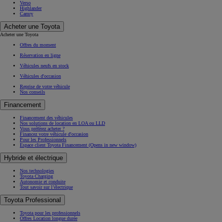
Verso
Highlander
Camry
Acheter une Toyota
Acheter une Toyota
Offres du moment
Réservation en ligne
Véhicules neufs en stock
Véhicules d'occasion
Reprise de votre véhicule
Nos conseils
Financement
Financement des véhicules
Nos solutions de location en LOA ou LLD
Vous préférez acheter ?
Financez votre véhicule d'occasion
Pour les Professionnels
Espace client Toyota Financement
(Opens in new window)
Hybride et électrique
Nos technologies
Toyota Charging
Autonomie et conduite
Tout savoir sur l’électrique
Toyota Professional
Toyota pour les professionnels
Offres Location longue durée