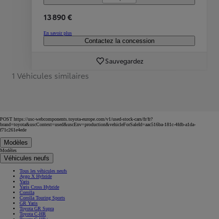
13 890 €
En savoir plus
Contactez la concession
Sauvegardez
1 Véhicules similaires
POST https://usc-webcomponents.toyota-europe.com/v1/used-stock-cars/fr/fr?
brand=toyota&uscContext=used&uscEnv=production&vehicleForSaleId=aac516ba-181c-4fdb-a1da-
f71c261e4ede
Modèles
Modèles
Véhicules neufs
Tous les véhicules neufs
Aygo X Hybride
Yaris
Yaris Cross Hybride
Corolla
Corolla Touring Sports
GR Yaris
Toyota GR Supra
Toyota C-HR