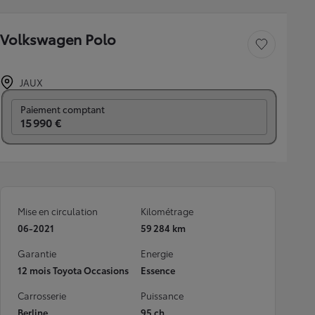
Volkswagen Polo
Sauvegarder le véh
JAUX
Prix mensuel
Paiement comptant
15 990 €
Mise en circulation
Kilométrage
06-2021
59 284 km
Garantie
Energie
12 mois Toyota Occasions
Essence
Carrosserie
Puissance
Berline
95 ch