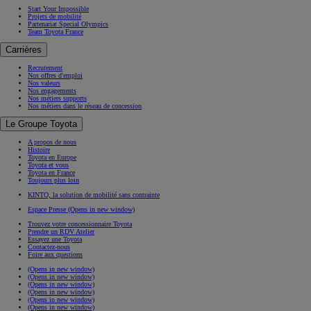
Start Your Impossible
Projets de mobilité
Partenariat Special Olympics
Team Toyota France
Carrières
Recrutement
Nos offres d'emploi
Nos valeurs
Nos engagements
Nos métiers supports
Nos métiers dans le réseau de concession
Le Groupe Toyota
A propos de nous
Histoire
Toyota en Europe
Toyota et vous
Toyota en France
Toujours plus loin
KINTO, la solution de mobilité sans contrainte
Espace Presse
(Opens in new window)
Trouvez votre concessionnaire Toyota
Prendre un RDV Atelier
Essayez une Toyota
Contactez-nous
Foire aux questions
(Opens in new window)
(Opens in new window)
(Opens in new window)
(Opens in new window)
(Opens in new window)
(Opens in new window)