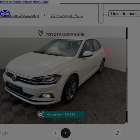
Passer au contenu suivant
(Press Enter)
DEALER NAME
Vous êtes ici
:
Ouvrir le menu
Trouvez un partenaire Toyota
Véhicules d'occasion
Volkswagen Polo
1/22