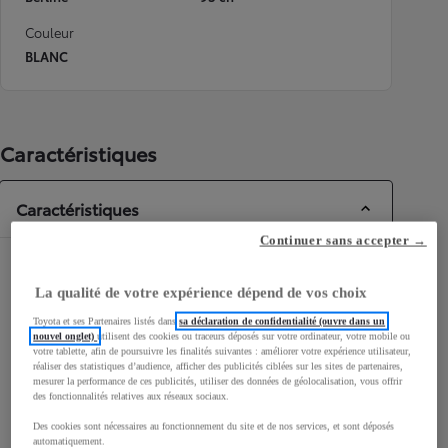
Couleur
BLANC
Caractéristiques
Caractéristiques
Continuer sans accepter →
Dimensions & Carrosserie
La qualité de votre expérience dépend de vos choix
Portes
5
Toyota et ses Partenaires listés dans
sa déclaration de confidentialité (ouvre dans un
Places
5
nouvel onglet)
utilisent des cookies ou traceurs déposés sur votre ordinateur, votre mobile ou
votre tablette, afin de poursuivre les finalités suivantes : améliorer votre expérience utilisateur,
réaliser des statistiques d’audience, afficher des publicités ciblées sur les sites de partenaires,
mesurer la performance de ces publicités, utiliser des données de géolocalisation, vous offrir
des fonctionnalités relatives aux réseaux sociaux.
Des cookies sont nécessaires au fonctionnement du site et de nos services, et sont déposés
mm
automatiquement.