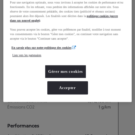
Pour une navigation optimale, nous vous invitons à accepter les cookies de performance et/ou
1 461
fonctionnels. En les refusant, vous perdriez des informations affichées sur notre site. Sous
Hauteur
réserve de votre consentement préalable, des cookies tiers (publicité et réseaux sociaux)
pourraient alors être déposés. Les finalités sont décrites dans la
politique cookies (ouvre
dans un nouvel onglet)
.
Longueur
4 053
mm
Vous pouvez accepter les cookies, gérer vos préférences par finalité, modifier à tout moment
vos consentements via le bouton "Gérer mes cookies", ou continuer votre navigation sans
accepter via le bouton "Continuer sans accepter".
En savoir plus sur notre politique des cookies
Lien vers les partenaires
Gérer mes cookies
Accepter
Consommation mixte
Consommation mixte
6,1
L/100 km
Émissions CO2
1
g/km
Performances