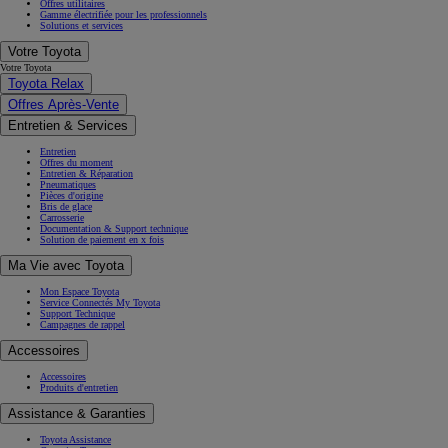
Offres utilitaires
Gamme électrifiée pour les professionnels
Solutions et services
Votre Toyota
Votre Toyota
Toyota Relax
Offres Après-Vente
Entretien & Services
Entretien
Offres du moment
Entretien & Réparation
Pneumatiques
Pièces d'origine
Bris de glace
Carrosserie
Documentation & Support technique
Solution de paiement en x fois
Ma Vie avec Toyota
Mon Espace Toyota
Service Connectés My Toyota
Support Technique
Campagnes de rappel
Accessoires
Accessoires
Produits d'entretien
Assistance & Garanties
Toyota Assistance