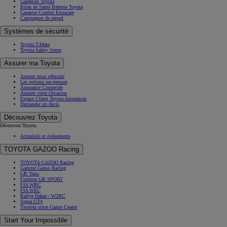
Garanties Toyota
Bilan de Santé Batterie Toyota
Garantie Confort Extracare
Campagnes de rappel
Systèmes de sécurité
Toyota T-Mate
Toyota Safety Sense
Assurer ma Toyota
Assurer mon véhicule
Les options sur-mesure
Assurance Connectée
Assurer votre Occasion
Espace Client Toyota Assurances
Demander un devis
Découvrez Toyota
Découvrez Toyota
Actualités et évènements
TOYOTA GAZOO Racing
TOYOTA GAZOO Racing
Gamme Gazoo Racing
GR Yaris
Finition GR SPORT
FIA WRC
FIA WEC
Rallye Dakar / W2RC
Supra GT4
Trouvez votre Gazoo Center
Start Your Impossible