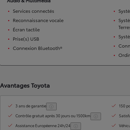
Audio & Multimédia
Services connectés
Syst
Reconnaissance vocale
Syst
Terre
Écran tactile
Syst
Prise(s) USB
Conne
Connexion Bluetooth®
Ordi
TOYOTA C-HR
HYBRIDE OU HYBRIDE RECHARGEABLE
Disponible rapidement
Avantages Toyota
3 ans de garantie
150 po
Contrôle gratuit après 30 jours ou 1500km
Satisf
Assistance Européenne 24h/24
Véhic