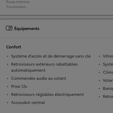
Roues motrices
Transmission
À partir de 19 700 €
Nouvelle Yaris Cross
HYBRIDE
Disponible prochainement
Équipements
Confort
Système d'accès et de démarrage sans clé
Vitre
Rétroviseurs extérieurs rabattables
Syst
automatiquement
Clim
Commandes audio au volant
Volan
Prise 12v
Banqu
Rétroviseurs réglables électriquement
Rétro
Accoudoir central