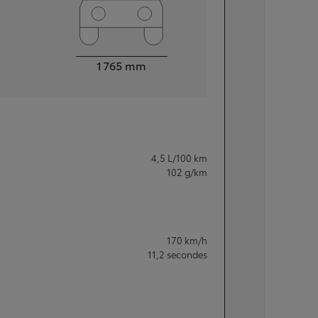
Largeur
1 765
mm
4,5
L/100 km
102
g/km
170
km/h
11,2
secondes