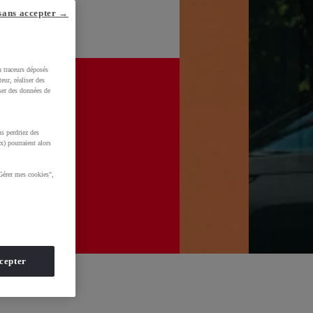
sans accepter →
u traceurs déposés
eur, réaliser des
iser des données de
s perdriez des
x) pourraient alors
Gérer mes cookies",
cepter