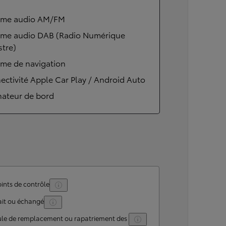
ème audio AM/FM
ème audio DAB (Radio Numérique
stre)
ème de navigation
ctivité Apple Car Play / Android Auto
nateur de bord
ints de contrôle
ait ou échangé
ule de remplacement ou rapatriement des