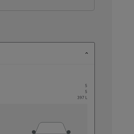
5
5
397
L