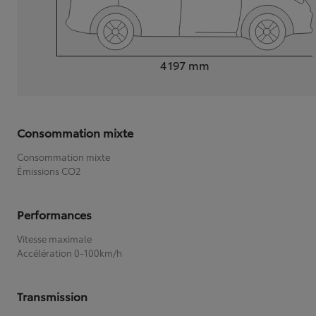
Longueur
4 197
mm
Consommation mixte
Consommation mixte
Émissions CO2
Performances
Vitesse maximale
Accélération 0-100km/h
Transmission