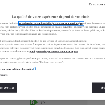
Continuer 
La qualité de votre expérience dépend de vos choix
rtenaires listés dans
sa déclaration de confidentialité (ouvre dans un nouvel onglet)
utilisent des cookies o
teur, votre mobile ou votre tablette, afin de poursuivre les finalités suivantes : améliorer votre expérience utilisat
udience, afficher des publicités ciblées sur les sites de partenaires, mesurer la performance de ces publicités, util
 vous offrir des fonctionnalités relatives aux réseaux sociaux.
t nécessaires au fonctionnement du site et de nos services, et sont déposés automatiquement.
tion optimale, nous vous invitons à accepter les cookies de performance et/ou fonctionnels. En les refusant, vou
ichées sur notre site. Sous réserve de votre consentement préalable, des cookies tiers (publicité et réseaux sociau
s finalités sont décrites dans la
politique cookies (ouvre dans un nouvel onglet)
.
epter les cookies, gérer vos préférences par finalité, modifier à tout moment vos consentements via le bouton "
Services
Concession
re navigation sans accepter via le bouton "Continuer sans accepter".
s sur notre politique des cookies
rtenaires
Energie
oyota Occasions
Hybride Essence
es cookies
Ac
Étiquette énergétique