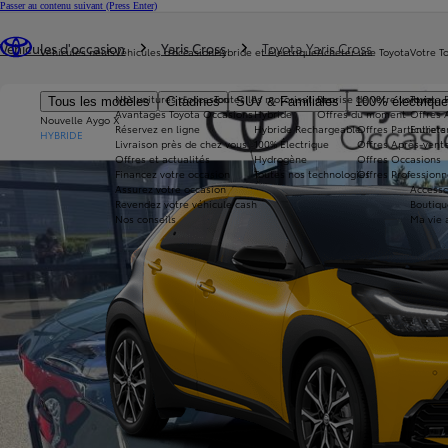
Passer au contenu suivant
(Press Enter)
Vous êtes ici
:
Véhicules d'occasion
Yaris Cross
Toyota Yaris Cross
Véhicules neufs
Véhicules d'occasion
Hybride et électrique
Acheter une Toyota
Votre T
Nos voitures d'occasion
Toutes les motorisations
Reprise de votre voiture
Toyota 
Tous les modèles
Citadines
SUV & Familiales
100% électriqu
Avantages Toyota Occasions
Hybride
Offres du moment
Offres 
Nouvelle Aygo X
Réservez en ligne
Hybride Rechargeable
Offres Particuliers
Entrete
HYBRIDE
Livraison près de chez vous
100% Électrique
Offres Après-vente
Offres et actualités
Hydrogène
Offres Occasions
Financez votre occasion
Toutes nos technologies
Offres Professionn
Assurez votre occasion
Accesso
Revendez votre véhicule cash
Boutiqu
Nos conseils
Ma vie 