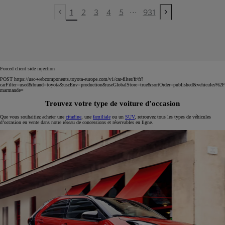
...
1
2
3
4
5
931
Previous page
Next page
Forced client side injection
POST https://usc-webcomponents.toyota-europe.com/v1/car-filter/fr/fr?
carFilter=used&brand=toyota&uscEnv=production&useGlobalStore=true&sortOrder=published&vehicules%2F
marmande=
Trouvez votre type de voiture d’occasion
Que vous souhaitiez acheter une
citadine
, une
familiale
ou un
SUV
, retrouvez tous les types de véhicules
d’occasion en vente dans notre réseau de concessions et réservables en ligne.