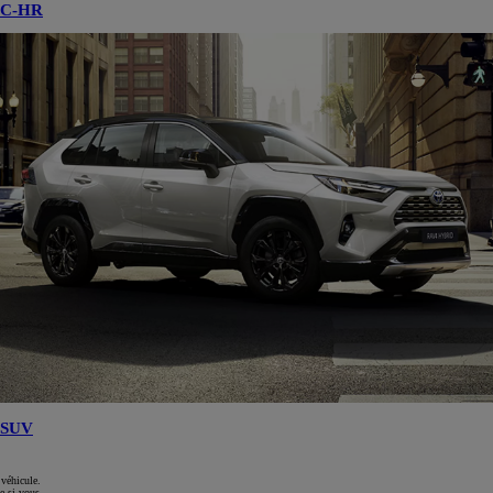
C-HR
SUV