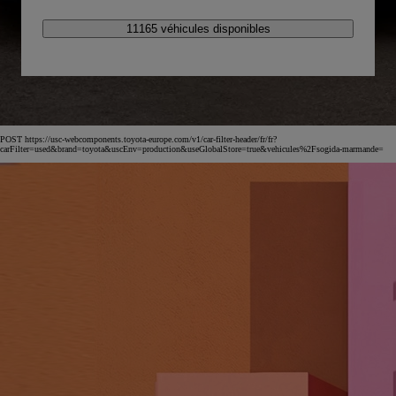
11165 véhicules disponibles
POST https://usc-webcomponents.toyota-europe.com/v1/car-filter-header/fr/fr?
carFilter=used&brand=toyota&uscEnv=production&useGlobalStore=true&vehicules%2Fsogida-marmande=