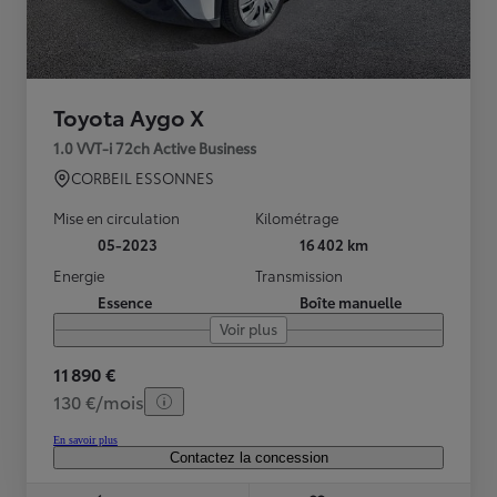
Toyota Aygo X
1.0 VVT-i 72ch Active Business
CORBEIL ESSONNES
Mise en circulation
Kilométrage
05-2023
16 402 km
Energie
Transmission
Essence
Boîte manuelle
Voir plus
11 890 €
130 €/mois
En savoir plus
Contactez la concession