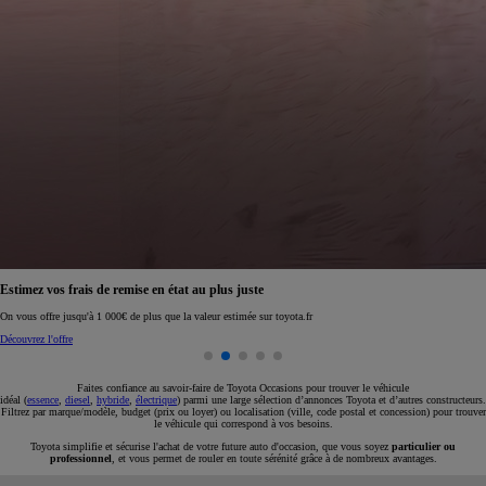
Réservez en ligne votre occasion pour 1€ seulement
Réservez en ligne
Faites confiance au savoir-faire de Toyota Occasions pour trouver le véhicule
idéal (
essence
,
diesel
,
hybride
,
électrique
) parmi une large sélection d’annonces Toyota et d’autres constructeurs.
Filtrez par marque/modèle, budget (prix ou loyer) ou localisation (ville, code postal et concession) pour trouver
le véhicule qui correspond à vos besoins.
Toyota simplifie et sécurise l'achat de votre future auto d'occasion, que vous soyez
particulier ou
professionnel
, et vous permet de rouler en toute sérénité grâce à de nombreux avantages.