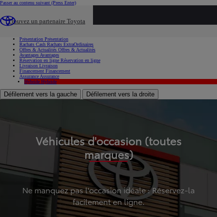
Passer au contenu suivant
(Press Enter)
...
Trouvez un partenaire Toyota
Voiture d'occasion
Présentation
Présentation
Rachats Cash
Rachats ExtraOrdinaires
Offres & Actualités
Offres & Actualités
Avantages
Avantages
Réservation en ligne
Réservation en ligne
Livraison
Livraison
Financement
Financement
Assurance
Assurance
Hybride
Hybride
Défilement vers la gauche
Défilement vers la droite
Véhicules d'occasion (toutes
marques)
Ne manquez pas l'occasion idéale : Réservez-la
facilement en ligne.