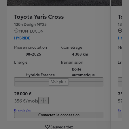
Toyota Yaris Cross
Toyo
130h Design MY25
130h 
MONTLUCON
SE
HYBRIDE
HYBR
Mise en circulation
Kilométrage
Mise e
08-2025
4 388 km
Energie
Transmission
Energ
Boîte
Hybride Essence
automatique
Voir plus
28 000 €
33 35
356 €/mois
572 
En savoir plus
En savoir
Contactez la concession
Sauvegardez