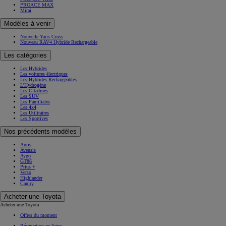
PROACE MAX
Mirai
Modèles à venir
Nouvelle Yaris Cross
Nouveau RAV4 Hybride Rechargeable
Les catégories
Les Hybrides
Les voitures électriques
Les Hybrides Rechargeables
L'Hydrogène
Les Citadines
Les SUV
Les Familiales
Les 4x4
Les Utilitaires
Les Sportives
Nos précédents modèles
Auris
Avensis
Aygo
GT86
Prius +
Verso
Highlander
Camry
Acheter une Toyota
Acheter une Toyota
Offres du moment
Réservation en ligne