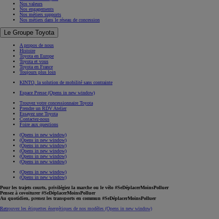
Nos valeurs
Nos engagements
Nos métiers supports
Nos métiers dans le réseau de concession
Le Groupe Toyota
A propos de nous
Histoire
Toyota en Europe
Toyota et vous
Toyota en France
Toujours plus loin
KINTO, la solution de mobilité sans contrainte
Espace Presse
(Opens in new window)
Trouvez votre concessionnaire Toyota
Prendre un RDV Atelier
Essayez une Toyota
Contactez-nous
Foire aux questions
(Opens in new window)
(Opens in new window)
(Opens in new window)
(Opens in new window)
(Opens in new window)
(Opens in new window)
(Opens in new window)
(Opens in new window)
Pour les trajets courts, privilégiez la marche ou le vélo #SeDéplacerMoinsPolluer
Pensez à covoiturer #SeDéplacerMoinsPolluer
Au quotidien, prenez les transports en commun #SeDéplacerMoinsPolluer
Retrouvez les étiquettes énergétiques de nos modèles
(Opens in new window)