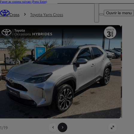
Passer au contenu suivant
(Press Enter)
DEALER NAME
Vous êtes ici
:
Ouvrir le menu
Trouvez un partenaire Toyota
Yaris Cross
Toyota Yaris Cross
1/19