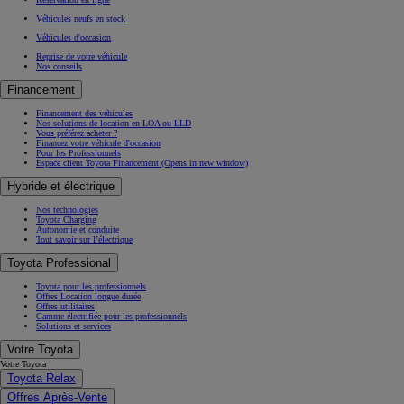
Véhicules neufs en stock
Véhicules d'occasion
Reprise de votre véhicule
Nos conseils
Financement
Financement des véhicules
Nos solutions de location en LOA ou LLD
Vous préférez acheter ?
Financez votre véhicule d'occasion
Pour les Professionnels
Espace client Toyota Financement
(Opens in new window)
Hybride et électrique
Nos technologies
Toyota Charging
Autonomie et conduite
Tout savoir sur l’électrique
Toyota Professional
Toyota pour les professionnels
Offres Location longue durée
Offres utilitaires
Gamme électrifiée pour les professionnels
Solutions et services
Votre Toyota
Votre Toyota
Toyota Relax
Offres Après-Vente