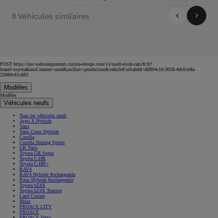
8 Véhicules similaires
POST https://usc-webcomponents.toyota-europe.com/v1/used-stock-cars/fr/fr?
brand=toyota&uscContext=used&uscEnv=production&vehicleForSaleId=dd994c10-3058-4dc8-bffa-
23080c41c683
Modèles
Modèles
Véhicules neufs
Tous les véhicules neufs
Aygo X Hybride
Yaris
Yaris Cross Hybride
Corolla
Corolla Touring Sports
GR Yaris
Toyota GR Supra
Toyota C-HR
Toyota C-HR+
RAV4
RAV4 Hybride Rechargeable
Prius Hybride Rechargeable
Toyota bZ4X
Toyota bZ4X Touring
Land Cruiser
Hilux
PROACE CITY
PROACE
PROACE Verso