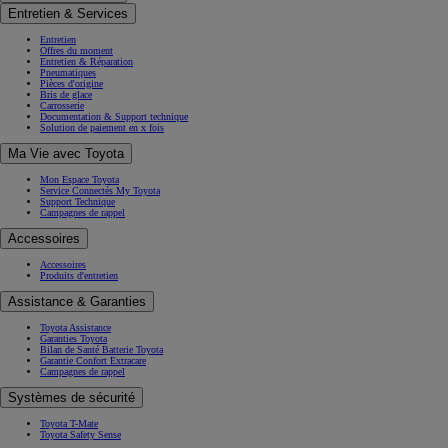
Entretien & Services
Entretien
Offres du moment
Entretien & Réparation
Pneumatiques
Pièces d'origine
Bris de glace
Carrosserie
Documentation & Support technique
Solution de paiement en x fois
Ma Vie avec Toyota
Mon Espace Toyota
Service Connectés My Toyota
Support Technique
Campagnes de rappel
Accessoires
Accessoires
Produits d'entretien
Assistance & Garanties
Toyota Assistance
Garanties Toyota
Bilan de Santé Batterie Toyota
Garantie Confort Extracare
Campagnes de rappel
Systèmes de sécurité
Toyota T-Mate
Toyota Safety Sense