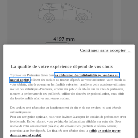
Longueur
4 197
mm
Continuer sans accepter →
La qualité de votre expérience dépend de vos choix
Toyota et ses Partenaires listés dans
sa déclaration de confidentialité (ouvre dans un
nouvel onglet)
utilisent des cookies ou traceurs déposés sur votre ordinateur, votre mobile ou
Largeur
1 765
mm
votre tablette, afin de poursuivre les finalités suivantes : améliorer votre expérience utilisateur,
réaliser des statistiques d’audience, afficher des publicités ciblées sur les sites de partenaires,
mesurer la performance de ces publicités, utiliser des données de géolocalisation, vous offrir
des fonctionnalités relatives aux réseaux sociaux.
Des cookies sont nécessaires au fonctionnement du site et de nos services, et sont déposés
Consommation mixte
automatiquement.
Pour une navigation optimale, nous vous invitons à accepter les cookies de performance et/ou
fonctionnels. En les refusant, vous perdriez des informations affichées sur notre site. Sous
Consommation mixte
4,5
L/100 km
réserve de votre consentement préalable, des cookies tiers (publicité et réseaux sociaux)
Émissions CO2
101
g/km
pourraient alors être déposés. Les finalités sont décrites dans la
politique cookies (ouvre
dans un nouvel onglet)
.