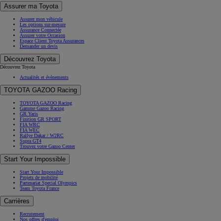
Assurer ma Toyota
Assurer mon véhicule
Les options sur-mesure
Assurance Connectée
Assurer votre Occasion
Espace Client Toyota Assurances
Demander un devis
Découvrez Toyota
Découvrez Toyota
Actualités et évènements
TOYOTA GAZOO Racing
TOYOTA GAZOO Racing
Gamme Gazoo Racing
GR Yaris
Finition GR SPORT
FIA WRC
FIA WEC
Rallye Dakar / W2RC
Supra GT4
Trouvez votre Gazoo Center
Start Your Impossible
Start Your Impossible
Projets de mobilité
Partenariat Special Olympics
Team Toyota France
Carrières
Recrutement
Nos offres d'emploi