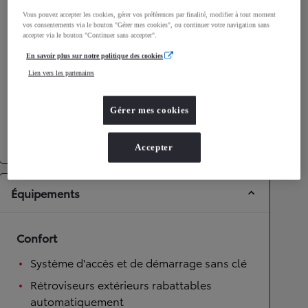
Vous pouvez accepter les cookies, gérer vos préférences par finalité, modifier à tout moment
Performances
vos consentements via le bouton "Gérer mes cookies", ou continuer votre navigation sans
accepter via le bouton "Continuer sans accepter".
Vitesse maximale
170
km/h
En savoir plus sur notre politique des cookies
Accélération 0-100km/h
10,7
secondes
Lien vers les partenaires
Transmission
Gérer mes cookies
Roues motrices
Roues motrices avant
Transmission
Boîte automatique
Accepter
Équipements
Confort
Système d'accès et de démarrage sans clé
Rétroviseurs extérieurs rabattables
automatiquement