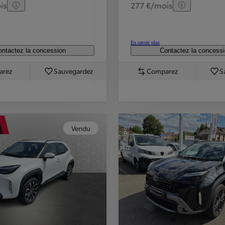
is
277 €/mois
En savoir plus
ntactez la concession
Contactez la concess
arez
Sauvegardez
Comparez
S
Vendu