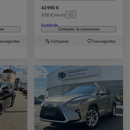
42 990 €
538 €/mois
En savoir plus
ion
Contactez la concession
auvegardez
Comparez
Sauvegardez