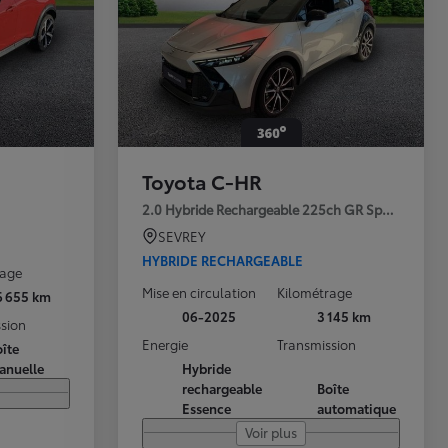
Toyota C-HR
2.0 Hybride Rechargeable 225ch GR Sport Premi
SEVREY
HYBRIDE RECHARGEABLE
rage
Mise en circulation
Kilométrage
6 655 km
06-2025
3 145 km
sion
Energie
Transmission
îte
anuelle
Hybride
rechargeable
Boîte
Essence
automatique
Voir plus