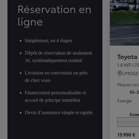
Réservation en
ligne
Simplement, en 4 étapes
Dépôt de réservation de seulement
Toyota
1€, systématiquement restitué
1.0 VVT-i 
Livraison en concession ou près
LIMOGE
de chez vous
Mise en cir
05-
Financement personnalisable et
accord de principe immédiat
Energie
Devis d’assurance simple et rapide
Esse
15 990 €