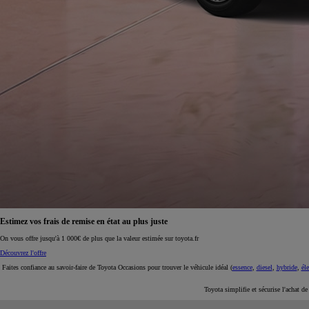
À partir de 19 700 €
Nouvelle Yaris Cross
HYBRIDE
Disponible prochainement
Estimez vos frais de remise en état au plus juste
On vous offre jusqu'à 1 000€ de plus que la valeur estimée sur toyota.fr
Découvrez l'offre
Faites confiance au savoir-faire de Toyota Occasions pour trouver le véhicule idéal (
essence
,
diesel
,
hybride
,
éle
Toyota simplifie et sécurise l'achat d