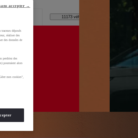
lle ?
sans accepter →
Code Postal / Concession
11173 véhicules disponibles
u traceurs déposés
eur, réaliser des
iser des données de
s perdriez des
d=0AAAAADMU_rOmt8jEeNuSaQZnsYNEuG0CS
x) pourraient alors
Gérer mes cookies",
cepter