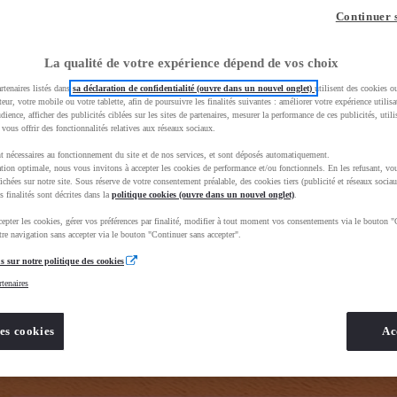
z-vous ?
Quel est votre budget ?
Dans quelle vi
Continuer 
Prix / Loyer
Ville / 
La qualité de votre expérience dépend de vos choix
rtenaires listés dans
sa déclaration de confidentialité (ouvre dans un nouvel onglet)
utilisent des cookies o
teur, votre mobile ou votre tablette, afin de poursuivre les finalités suivantes : améliorer votre expérience utilisat
udience, afficher des publicités ciblées sur les sites de partenaires, mesurer la performance de ces publicités, util
 vous offrir des fonctionnalités relatives aux réseaux sociaux.
t nécessaires au fonctionnement du site et de nos services, et sont déposés automatiquement.
tion optimale, nous vous invitons à accepter les cookies de performance et/ou fonctionnels. En les refusant, vou
BhAqEiwAkHYmSq4GUJcQuAENSKTBLvtnZ_7_qgs1FCJw6xeKY1lU8wpVetTq3f4YdxoC8kUQAvD_BwE&gbrai
ichées sur notre site. Sous réserve de votre consentement préalable, des cookies tiers (publicité et réseaux sociau
s finalités sont décrites dans la
politique cookies (ouvre dans un nouvel onglet)
.
epter les cookies, gérer vos préférences par finalité, modifier à tout moment vos consentements via le bouton "
re navigation sans accepter via le bouton "Continuer sans accepter".
s sur notre politique des cookies
rtenaires
es cookies
Ac