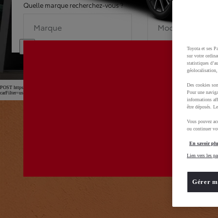
Quelle marque recherchez-vous ?
Quel modèle recherche
Marque
Modèle
Toyota et ses Pa
sur votre ordina
statistiques d’a
géolocalisation,
Des cookies son
POST https://usc-webcomponents.toyota-europe.com/v1/car-filter-header/fr/fr?
Pour une naviga
carFilter=used&brand=toyota&uscEnv=production&useGlobalStore=true&gclid=CjwKCAjw4dDT
informations aff
être déposés. Le
Vous pouvez acc
ou continuer vot
En savoir plu
Lien vers les pa
Gérer m