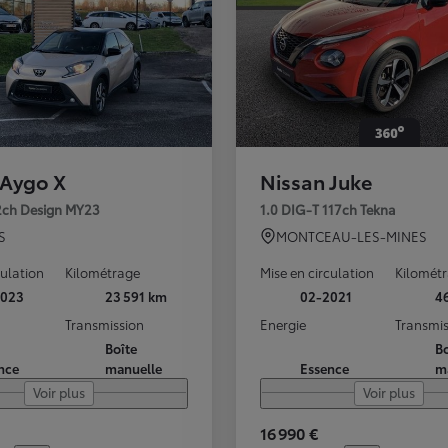
 Aygo X
Nissan Juke
72ch Design MY23
1.0 DIG-T 117ch Tekna
S
MONTCEAU-LES-MINES
culation
Kilométrage
Mise en circulation
Kilomét
2023
23 591 km
02-2021
4
Transmission
Energie
Transmis
Boîte
Bo
nce
manuelle
Essence
m
Voir plus
Voir plus
16 990 €