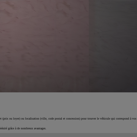
 (prix ou loyer) ou localisation (ville, code postal et concession) pour trouver le véhicule qui correspond à vos
érénité grâce à de nombreux avantages.