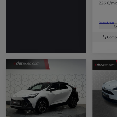
226 €/mo
En savoir plus
Co
Comp
TOYOTA C-HR
HYBRIDE OU HYBRIDE RECHARGEABLE
Disponible rapidement