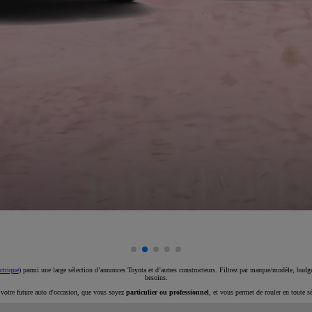
ctrique
) parmi une large sélection d’annonces Toyota et d’autres constructeurs. Filtrez par marque/modèle, budget
besoins.
e votre future auto d'occasion, que vous soyez
particulier ou professionnel
, et vous permet de rouler en toute s