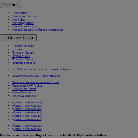
Carrières
Recrutement
Nos offres d'emploi
Nos valeurs
Nos engagements
Nos métiers supports
Nos métiers dans le réseau de concession
Le Groupe Toyota
A propos de nous
Histoire
Toyota en Europe
Toyota et vous
Toyota en France
Toujours plus loin
KINTO, la solution de mobilité sans contrainte
Espace Presse
(Opens in new window)
Trouvez votre concessionnaire Toyota
Prendre un RDV Atelier
Essayez une Toyota
Contactez-nous
Foire aux questions
(Opens in new window)
(Opens in new window)
(Opens in new window)
(Opens in new window)
(Opens in new window)
(Opens in new window)
(Opens in new window)
(Opens in new window)
Pour les trajets courts, privilégiez la marche ou le vélo #SeDéplacerMoinsPolluer