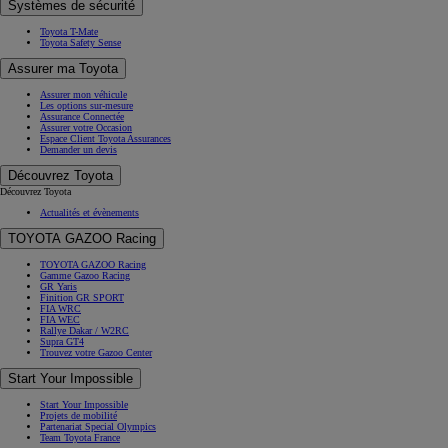
Systèmes de sécurité
Toyota T-Mate
Toyota Safety Sense
Assurer ma Toyota
Assurer mon véhicule
Les options sur-mesure
Assurance Connectée
Assurer votre Occasion
Espace Client Toyota Assurances
Demander un devis
Découvrez Toyota
Découvrez Toyota
Actualités et évènements
TOYOTA GAZOO Racing
TOYOTA GAZOO Racing
Gamme Gazoo Racing
GR Yaris
Finition GR SPORT
FIA WRC
FIA WEC
Rallye Dakar / W2RC
Supra GT4
Trouvez votre Gazoo Center
Start Your Impossible
Start Your Impossible
Projets de mobilité
Partenariat Special Olympics
Team Toyota France