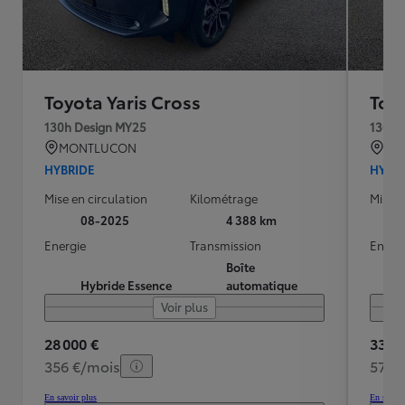
Toyota Yaris Cross
Toyo
130h Design MY25
130h 
MONTLUCON
SE
HYBRIDE
HYBR
Mise en circulation
Kilométrage
Mise e
08-2025
4 388 km
Energie
Transmission
Energ
Boîte
Hybride Essence
automatique
Voir plus
28 000 €
33 35
356 €/mois
572 
En savoir plus
En savoir