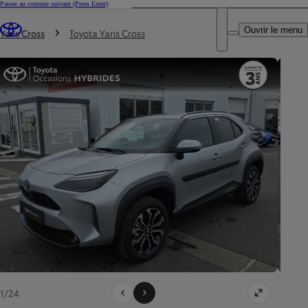
Passer au contenu suivant
(Press Enter)
DEALER NAME
Vous êtes ici
:
Ouvrir le menu
Trouvez un partenaire Toyota
Yaris Cross
Toyota Yaris Cross
1/24