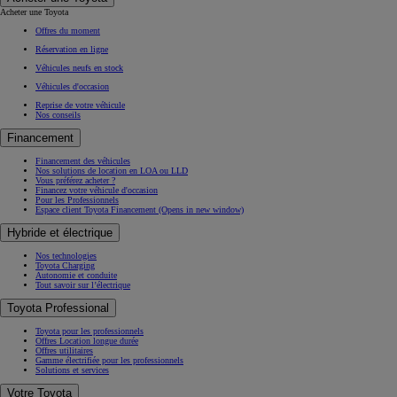
Acheter une Toyota
Offres du moment
Réservation en ligne
Véhicules neufs en stock
Véhicules d'occasion
Reprise de votre véhicule
Nos conseils
Financement
Financement des véhicules
Nos solutions de location en LOA ou LLD
Vous préférez acheter ?
Financez votre véhicule d'occasion
Pour les Professionnels
Espace client Toyota Financement
(Opens in new window)
Hybride et électrique
Nos technologies
Toyota Charging
Autonomie et conduite
Tout savoir sur l’électrique
Toyota Professional
Toyota pour les professionnels
Offres Location longue durée
Offres utilitaires
Gamme électrifiée pour les professionnels
Solutions et services
Votre Toyota