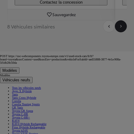
Contactez la concession
Sauvegardez
8 Véhicules similaires
POST https://usc-webcomponents.toyota-europe.com/v1/used-stock-cars/fr/fr?
brand=toyota&uscContext=used&uscEnv=production&vehicleForSaleId=aed55888-3877-4e1a-908a-
5f1db28c50da
Modèles
Modèles
Véhicules neufs
Tous les véhicules neufs
Aygo X Hybride
Yaris
Yaris Cross Hybride
Corolla
Corolla Touring Sports
GR Yaris
Toyota GR Supra
Toyota C-HR
Toyota C-HR+
RAV4
RAV4 Hybride Rechargeable
Prius Hybride Rechargeable
Toyota bZ4X
Toyota bZ4X Touring