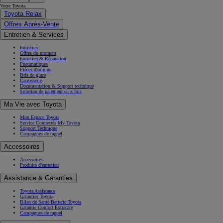
Votre Toyota
Toyota Relax
Offres Après-Vente
Entretien & Services
Entretien
Offres du moment
Entretien & Réparation
Pneumatiques
Pièces d'origine
Bris de glace
Carrosserie
Documentation & Support technique
Solution de paiement en x fois
Ma Vie avec Toyota
Mon Espace Toyota
Service Connectés My Toyota
Support Technique
Campagnes de rappel
Accessoires
Accessoires
Produits d'entretien
Assistance & Garanties
Toyota Assistance
Garanties Toyota
Bilan de Santé Batterie Toyota
Garantie Confort Extracare
Campagnes de rappel