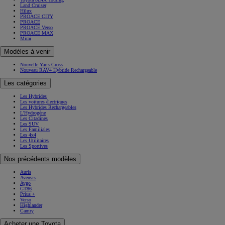
Land Cruiser
Hilux
PROACE CITY
PROACE
PROACE Verso
PROACE MAX
Mirai
Modèles à venir
Nouvelle Yaris Cross
Nouveau RAV4 Hybride Rechargeable
Les catégories
Les Hybrides
Les voitures électriques
Les Hybrides Rechargeables
L'Hydrogène
Les Citadines
Les SUV
Les Familiales
Les 4x4
Les Utilitaires
Les Sportives
Nos précédents modèles
Auris
Avensis
Aygo
GT86
Prius +
Verso
Highlander
Camry
Acheter une Toyota