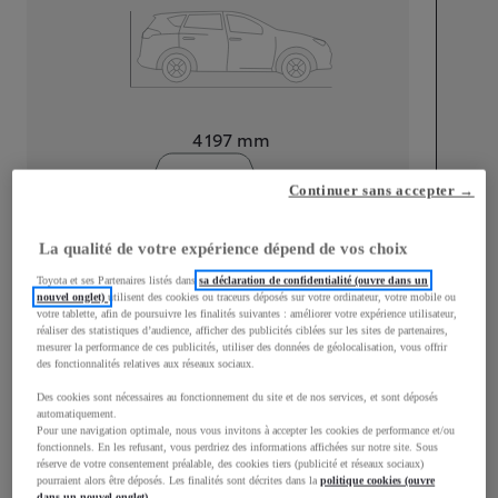
Longueur
4 197
mm
Continuer sans accepter →
La qualité de votre expérience dépend de vos choix
Toyota et ses Partenaires listés dans
sa déclaration de confidentialité (ouvre dans un
Largeur
1 765
mm
nouvel onglet)
utilisent des cookies ou traceurs déposés sur votre ordinateur, votre mobile ou
votre tablette, afin de poursuivre les finalités suivantes : améliorer votre expérience utilisateur,
réaliser des statistiques d’audience, afficher des publicités ciblées sur les sites de partenaires,
mesurer la performance de ces publicités, utiliser des données de géolocalisation, vous offrir
des fonctionnalités relatives aux réseaux sociaux.
Des cookies sont nécessaires au fonctionnement du site et de nos services, et sont déposés
Consommation mixte
automatiquement.
Pour une navigation optimale, nous vous invitons à accepter les cookies de performance et/ou
Consommation mixte
4,5
L/100 km
fonctionnels. En les refusant, vous perdriez des informations affichées sur notre site. Sous
Émissions CO2
102
g/km
réserve de votre consentement préalable, des cookies tiers (publicité et réseaux sociaux)
pourraient alors être déposés. Les finalités sont décrites dans la
politique cookies (ouvre
dans un nouvel onglet)
.