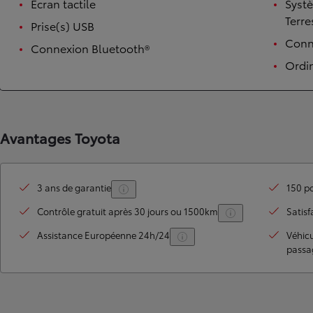
Écran tactile
Syst
Terre
Prise(s) USB
Conne
Connexion Bluetooth®
Ordi
Avantages Toyota
TOYOTA C-HR
HYBRIDE OU HYBRIDE RECHARGEABLE
3 ans de garantie
150 po
Disponible rapidement
Contrôle gratuit après 30 jours ou 1500km
Satisf
Assistance Européenne 24h/24
Véhic
passa