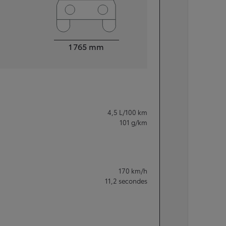
Largeur
1 765
mm
4,5
L/100 km
101
g/km
170
km/h
11,2
secondes