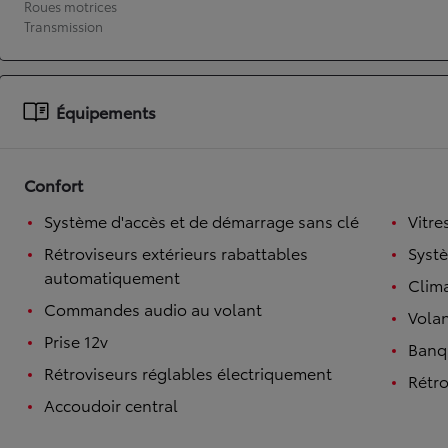
Roues motrices
Transmission
À partir de 19 700 €
Nouvelle Yaris Cross
HYBRIDE
Disponible prochainement
Équipements
Confort
Système d'accès et de démarrage sans clé
Vitre
Rétroviseurs extérieurs rabattables
Syst
automatiquement
Clim
Commandes audio au volant
Volan
Prise 12v
Banqu
Rétroviseurs réglables électriquement
Rétro
Accoudoir central