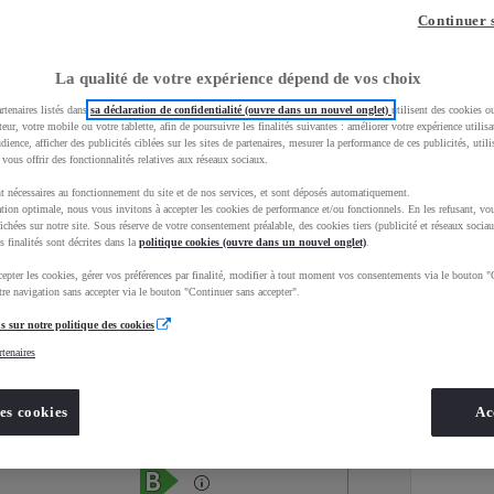
Continuer 
La qualité de votre expérience dépend de vos choix
rtenaires listés dans
sa déclaration de confidentialité (ouvre dans un nouvel onglet)
utilisent des cookies o
teur, votre mobile ou votre tablette, afin de poursuivre les finalités suivantes : améliorer votre expérience utilisat
udience, afficher des publicités ciblées sur les sites de partenaires, mesurer la performance de ces publicités, util
 vous offrir des fonctionnalités relatives aux réseaux sociaux.
t nécessaires au fonctionnement du site et de nos services, et sont déposés automatiquement.
tion optimale, nous vous invitons à accepter les cookies de performance et/ou fonctionnels. En les refusant, vou
ichées sur notre site. Sous réserve de votre consentement préalable, des cookies tiers (publicité et réseaux sociau
s finalités sont décrites dans la
politique cookies (ouvre dans un nouvel onglet)
.
epter les cookies, gérer vos préférences par finalité, modifier à tout moment vos consentements via le bouton "
Services
Concession
re navigation sans accepter via le bouton "Continuer sans accepter".
s sur notre politique des cookies
rtenaires
Energie
oyota Occasions
Hybride Essence
es cookies
Ac
Étiquette énergétique