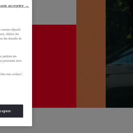
sans accepter →
u traceurs déposés
eur, réaliser des
iser des données de
s perdriez des
x) pourraient alors
Gérer mes cookies",
cepter