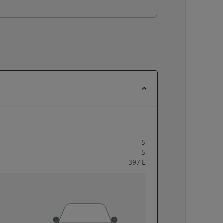
5
5
397
L