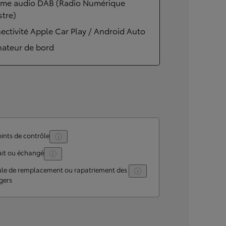
ème audio DAB (Radio Numérique
stre)
ctivité Apple Car Play / Android Auto
nateur de bord
ints de contrôle
ait ou échangé
ule de remplacement ou rapatriement des
gers