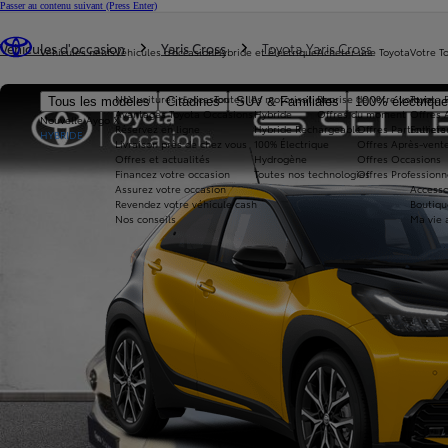
Passer au contenu suivant
(Press Enter)
Vous êtes ici
:
Véhicules d'occasion
Yaris Cross
Toyota Yaris Cross
Véhicules neufs
Véhicules d'occasion
Hybride et électrique
Acheter une Toyota
Votre T
Nos voitures d'occasion
Toutes les motorisations
Reprise de votre voiture
Toyota 
Tous les modèles
Citadines
SUV & Familiales
100% électriqu
Avantages Toyota Occasions
Hybride
Offres du moment
Offres 
Nouvelle Aygo X
Réservez en ligne
Hybride Rechargeable
Offres Particuliers
Entrete
HYBRIDE
Livraison près de chez vous
100% Électrique
Offres Après-vente
Offres et actualités
Hydrogène
Offres Occasions
Financez votre occasion
Toutes nos technologies
Offres Professionn
Assurez votre occasion
Accesso
Revendez votre véhicule cash
Boutiqu
Nos conseils
Ma vie 