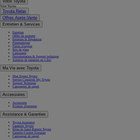
Votre Toyota
Votre Toyota
Toyota Relax
Offres Après-Vente
Entretien & Services
Entretien
Offres du moment
Entretien & Réparation
Pneumatiques
Pièces d'origine
Bris de glace
Carrosserie
Documentation & Support technique
Solution de paiement en x fois
Ma Vie avec Toyota
Mon Espace Toyota
Service Connectés My Toyota
Support Technique
Campagnes de rappel
Accessoires
Accessoires
Produits d'entretien
Assistance & Garanties
Toyota Assistance
Garanties Toyota
Bilan de Santé Batterie Toyota
Garantie Confort Extracare
Campagnes de rappel