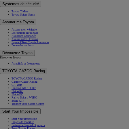
Systèmes de sécurité
Toyota T-Mate
Toyota Safety Sense
Assurer ma Toyota
Assurer mon véhicule
Les options sur-mesure
Assurance Connectée
Assurer votre Occasion
Espace Client Toyota Assurances
Demander un devis
Découvrez Toyota
Découvrez Toyota
Actualités et évènements
TOYOTA GAZOO Racing
TOYOTA GAZOO Racing
Gamme Gazoo Racing
GR Yaris
Finition GR SPORT
FIA WRC
FIA WEC
Rallye Dakar / W2RC
Supra GT4
Trouvez votre Gazoo Center
Start Your Impossible
Start Your Impossible
Projets de mobilité
Partenariat Special Olympics
Team Toyota France