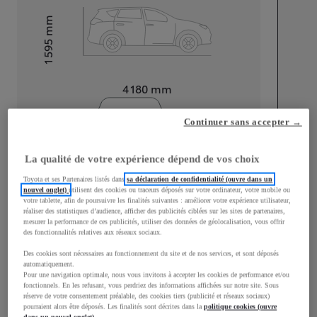
mm
1 595
Hauteur
Longueur
4 180
mm
Continuer sans accepter →
La qualité de votre expérience dépend de vos choix
Toyota et ses Partenaires listés dans
sa déclaration de confidentialité (ouvre dans un
Largeur
1 765
mm
nouvel onglet)
utilisent des cookies ou traceurs déposés sur votre ordinateur, votre mobile ou
votre tablette, afin de poursuivre les finalités suivantes : améliorer votre expérience utilisateur,
réaliser des statistiques d’audience, afficher des publicités ciblées sur les sites de partenaires,
mesurer la performance de ces publicités, utiliser des données de géolocalisation, vous offrir
des fonctionnalités relatives aux réseaux sociaux.
Des cookies sont nécessaires au fonctionnement du site et de nos services, et sont déposés
Consommation mixte
automatiquement.
Pour une navigation optimale, nous vous invitons à accepter les cookies de performance et/ou
Consommation mixte
4,5
L/100 km
fonctionnels. En les refusant, vous perdriez des informations affichées sur notre site. Sous
Émissions CO2
101
g/km
réserve de votre consentement préalable, des cookies tiers (publicité et réseaux sociaux)
pourraient alors être déposés. Les finalités sont décrites dans la
politique cookies (ouvre