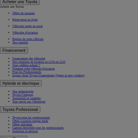
Acheter une Toyota
Acheter une Toyota
Offres du moment
Réservation en ligne
Véhicules neufs en stock
Véhicules d'occasion
Reprise de votre véhicule
Nos conseils
Financement
Financement des véhicules
Nos solutions de location en LOA ou LLD
Vous préférez acheter ?
Financez votre véhicule d'occasion
Pour les Professionnels
Espace client Toyota Financement
(Opens in new window)
Hybride et électrique
Nos technologies
Toyota Charging
Autonomie et conduite
Tout savoir sur l’électrique
Toyota Professional
Toyota pour les professionnels
Offres Location longue durée
Offres utilitaires
Gamme électrifiée pour les professionnels
Solutions et services