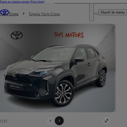
Passer au contenu suivant
(Press Enter)
DEALER NAME
Vous êtes ici
:
Ouvrir le menu
Trouvez un partenaire Toyota
Yaris Cross
Toyota Yaris Cross
1/21