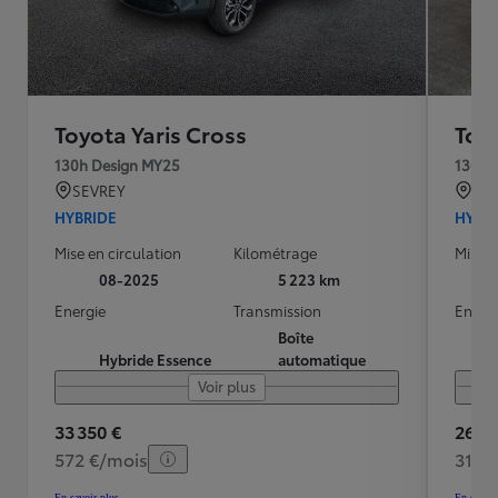
Toyota Yaris Cross
Toyo
130h Design MY25
130h 
SEVREY
BO
HYBRIDE
HYBR
Mise en circulation
Kilométrage
Mise e
08-2025
5 223 km
Energie
Transmission
Energ
Boîte
Hybride Essence
automatique
Voir plus
33 350 €
26 89
572 €/mois
311 
En savoir plus
En savoir