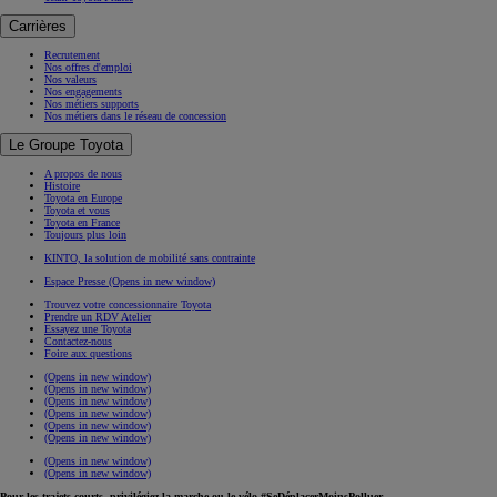
Carrières
Recrutement
Nos offres d'emploi
Nos valeurs
Nos engagements
Nos métiers supports
Nos métiers dans le réseau de concession
Le Groupe Toyota
A propos de nous
Histoire
Toyota en Europe
Toyota et vous
Toyota en France
Toujours plus loin
KINTO, la solution de mobilité sans contrainte
Espace Presse
(Opens in new window)
Trouvez votre concessionnaire Toyota
Prendre un RDV Atelier
Essayez une Toyota
Contactez-nous
Foire aux questions
(Opens in new window)
(Opens in new window)
(Opens in new window)
(Opens in new window)
(Opens in new window)
(Opens in new window)
(Opens in new window)
(Opens in new window)
Pour les trajets courts, privilégiez la marche ou le vélo #SeDéplacerMoinsPolluer