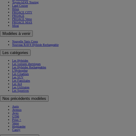
Toyota bZ4X Touring
Land Cruiser
Hilux
PROACE CITY
PROACE
PROACE Verso
PROACE MAX
Mirai
Modèles à venir
Nouvelle Yaris Cross
Nouveau RAV4 Hybride Rechargeable
Les catégories
Les Hybrides
Les voitures électriques
Les Hybrides Rechargeables
L'Hydrogène
Les Citadines
Les SUV
Les Familiales
Les 4x4
Les Utilitaires
Les Sportives
Nos précédents modèles
Auris
Avensis
Aygo
GT86
Prius +
Verso
Highlander
Camry