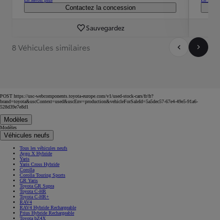
Contactez la concession
Sauvegardez
8 Véhicules similaires
POST https://usc-webcomponents.toyota-europe.com/v1/used-stock-cars/fr/fr?
brand=toyota&uscContext=used&uscEnv=production&vehicleForSaleId=5a5dec57-67e4-49e5-91a6-
528d39e7e8d1
Modèles
Modèles
Véhicules neufs
Tous les véhicules neufs
Aygo X Hybride
Yaris
Yaris Cross Hybride
Corolla
Corolla Touring Sports
GR Yaris
Toyota GR Supra
Toyota C-HR
Toyota C-HR+
RAV4
RAV4 Hybride Rechargeable
Prius Hybride Rechargeable
Toyota bZ4X