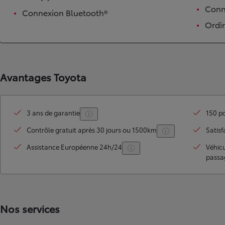
Conne
Connexion Bluetooth®
Ordi
Avantages Toyota
3 ans de garantie
150 po
TOYOTA C-HR
HYBRIDE OU HYBRIDE RECHARGEABLE
Contrôle gratuit après 30 jours ou 1500km
Satisf
Disponible rapidement
Assistance Européenne 24h/24
Véhic
passa
Nos services