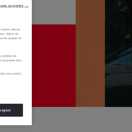
sans accepter →
u traceurs déposés
eur, réaliser des
iser des données de
s perdriez des
x) pourraient alors
Gérer mes cookies",
cepter