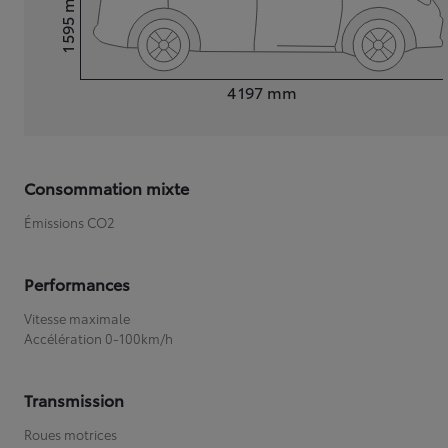
1 595
Hauteur
Longueur
4 197
mm
Consommation mixte
Émissions CO2
Performances
Vitesse maximale
Accélération 0-100km/h
Transmission
Roues motrices