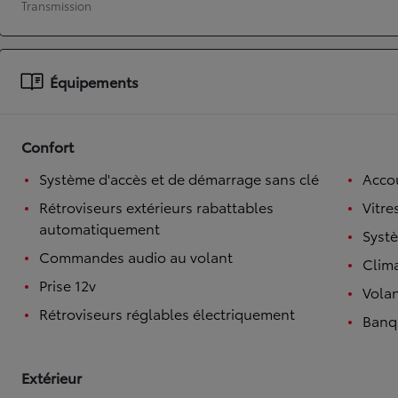
Transmission
À partir de 19 700 €
Nouvelle Yaris Cross
HYBRIDE
Équipements
Disponible prochainement
Confort
Système d'accès et de démarrage sans clé
Accou
Rétroviseurs extérieurs rabattables
Vitre
automatiquement
Syst
Commandes audio au volant
Clim
Prise 12v
Volan
Rétroviseurs réglables électriquement
Banqu
Extérieur