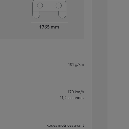
Largeur
1 765
mm
101
g/km
170
km/h
11,2
secondes
Roues motrices avant