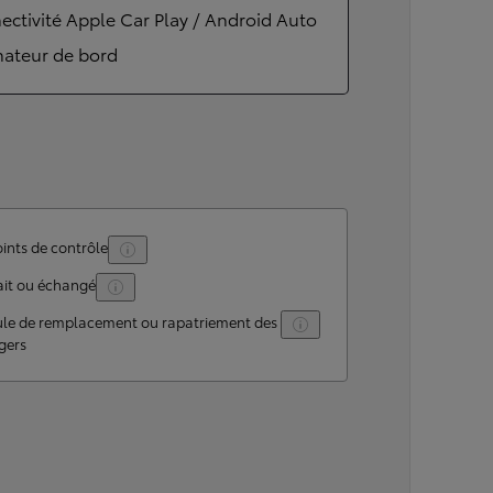
ctivité Apple Car Play / Android Auto
nateur de bord
ints de contrôle
ait ou échangé
ule de remplacement ou rapatriement des
gers