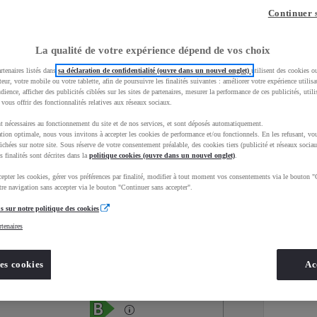
Continuer 
La qualité de votre expérience dépend de vos choix
rtenaires listés dans
sa déclaration de confidentialité (ouvre dans un nouvel onglet)
utilisent des cookies o
teur, votre mobile ou votre tablette, afin de poursuivre les finalités suivantes : améliorer votre expérience utilisat
udience, afficher des publicités ciblées sur les sites de partenaires, mesurer la performance de ces publicités, util
 vous offrir des fonctionnalités relatives aux réseaux sociaux.
t nécessaires au fonctionnement du site et de nos services, et sont déposés automatiquement.
tion optimale, nous vous invitons à accepter les cookies de performance et/ou fonctionnels. En les refusant, vou
ichées sur notre site. Sous réserve de votre consentement préalable, des cookies tiers (publicité et réseaux sociau
s finalités sont décrites dans la
politique cookies (ouvre dans un nouvel onglet)
.
epter les cookies, gérer vos préférences par finalité, modifier à tout moment vos consentements via le bouton "
Services
Concession
re navigation sans accepter via le bouton "Continuer sans accepter".
s sur notre politique des cookies
rtenaires
Energie
oyota Occasions
Hybride Essence
es cookies
Ac
Étiquette énergétique