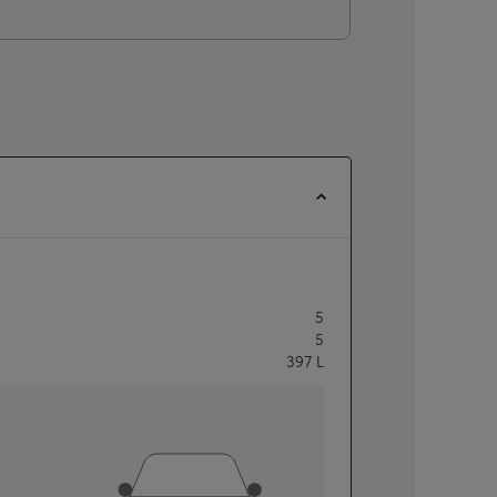
5
5
397
L