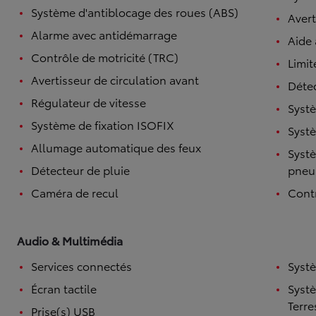
Système d'antiblocage des roues (ABS)
Avert
Alarme avec antidémarrage
Aide
Contrôle de motricité (TRC)
Limit
Avertisseur de circulation avant
Détec
Régulateur de vitesse
Systè
Système de fixation ISOFIX
Systè
Allumage automatique des feux
Systè
Détecteur de pluie
pneu
Caméra de recul
Contr
Audio & Multimédia
Services connectés
Syst
Écran tactile
Syst
Terre
Prise(s) USB