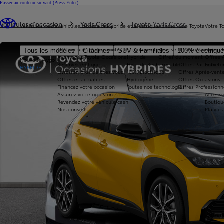
Passer au contenu suivant
(Press Enter)
Vous êtes ici
:
Véhicules d'occasion
Yaris Cross
Toyota Yaris Cross
Véhicules neufs
Véhicules d'occasion
Hybride et électrique
Acheter une Toyota
Votre T
Nos voitures d'occasion
Toutes les motorisations
Reprise de votre voiture
Toyota 
Tous les modèles
Citadines
SUV & Familiales
100% électriqu
Avantages Toyota Occasions
Hybride
Offres du moment
Offres 
Nouvelle Aygo X
Réservez en ligne
Hybride Rechargeable
Offres Particuliers
Entrete
HYBRIDE
Livraison près de chez vous
100% Électrique
Offres Après-vente
Offres et actualités
Hydrogène
Offres Occasions
Financez votre occasion
Toutes nos technologies
Offres Professionn
Assurez votre occasion
Accesso
Revendez votre véhicule cash
Boutiqu
Nos conseils
Ma vie 