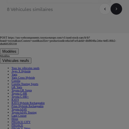
8 Véhicules similaires
POST https://usc-webcomponents.toyota-europe.com/v1/used-stock-cars/fr/fr?
brand=toyota&uscContext=used&uscEnv=production&vehicleForSaleId=dbf8648a-2ebe-4e85-86b2-
dbd60530533f
Modèles
Modèles
Véhicules neufs
Tous les véhicules neufs
Aygo X Hybride
Yaris
Yaris Cross Hybride
Corolla
Corolla Touring Sports
GR Yaris
Toyota GR Supra
Toyota C-HR
Toyota C-HR+
RAV4
RAV4 Hybride Rechargeable
Prius Hybride Rechargeable
Toyota bZ4X
Toyota bZ4X Touring
Land Cruiser
Hilux
PROACE CITY
PROACE
PROACE Verso