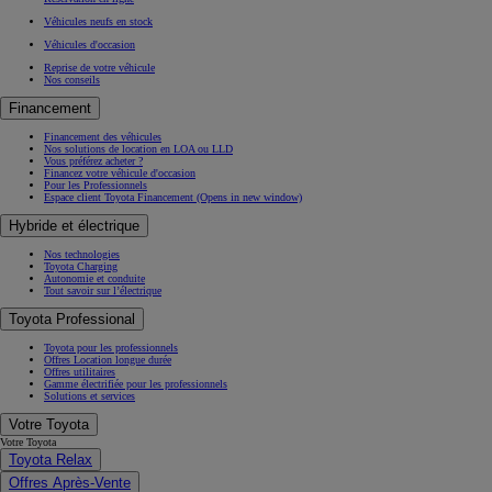
Véhicules neufs en stock
Véhicules d'occasion
Reprise de votre véhicule
Nos conseils
Financement
Financement des véhicules
Nos solutions de location en LOA ou LLD
Vous préférez acheter ?
Financez votre véhicule d'occasion
Pour les Professionnels
Espace client Toyota Financement
(Opens in new window)
Hybride et électrique
Nos technologies
Toyota Charging
Autonomie et conduite
Tout savoir sur l’électrique
Toyota Professional
Toyota pour les professionnels
Offres Location longue durée
Offres utilitaires
Gamme électrifiée pour les professionnels
Solutions et services
Votre Toyota
Votre Toyota
Toyota Relax
Offres Après-Vente