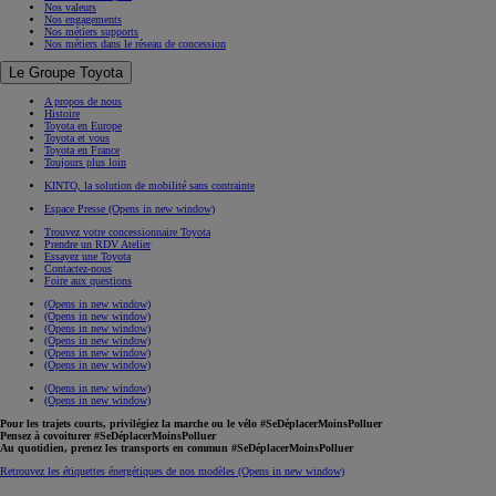
Nos valeurs
Nos engagements
Nos métiers supports
Nos métiers dans le réseau de concession
Le Groupe Toyota
A propos de nous
Histoire
Toyota en Europe
Toyota et vous
Toyota en France
Toujours plus loin
KINTO, la solution de mobilité sans contrainte
Espace Presse
(Opens in new window)
Trouvez votre concessionnaire Toyota
Prendre un RDV Atelier
Essayez une Toyota
Contactez-nous
Foire aux questions
(Opens in new window)
(Opens in new window)
(Opens in new window)
(Opens in new window)
(Opens in new window)
(Opens in new window)
(Opens in new window)
(Opens in new window)
Pour les trajets courts, privilégiez la marche ou le vélo #SeDéplacerMoinsPolluer
Pensez à covoiturer #SeDéplacerMoinsPolluer
Au quotidien, prenez les transports en commun #SeDéplacerMoinsPolluer
Retrouvez les étiquettes énergétiques de nos modèles
(Opens in new window)