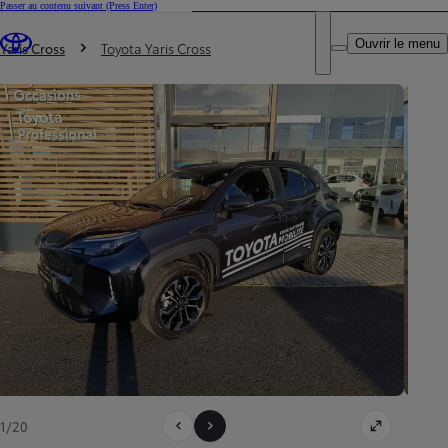
Passer au contenu suivant
(Press Enter)
DEALER NAME
Vous êtes ici
:
Ouvrir le menu
Trouvez un partenaire Toyota
Yaris Cross
Toyota Yaris Cross
1/20