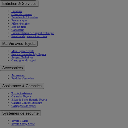
Entretien & Services
Entretien
Offres du moment
Entretien & Réparation
Pneumatiques
Pièces d'origine
Bris de glace
Carrosserie
Documentation & Support technique
Solution de paiement en x fois
Ma Vie avec Toyota
Mon Espace Toyota
Service Connectés My Toyota
Support Technique
Campagnes de rappel
Accessoires
Accessoires
Produits d'entretien
Assistance & Garanties
Toyota Assistance
Garanties Toyota
Bilan de Santé Batterie Toyota
Garantie Confort Extracare
Campagnes de rappel
Systèmes de sécurité
Toyota T-Mate
Toyota Safety Sense