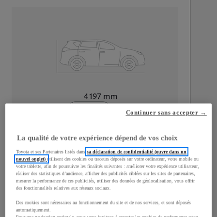
Longueur
4 197
mm
Continuer sans accepter →
La qualité de votre expérience dépend de vos choix
Toyota et ses Partenaires listés dans
sa déclaration de confidentialité (ouvre dans un
nouvel onglet)
utilisent des cookies ou traceurs déposés sur votre ordinateur, votre mobile ou
Largeur
1 765
mm
votre tablette, afin de poursuivre les finalités suivantes : améliorer votre expérience utilisateur,
réaliser des statistiques d’audience, afficher des publicités ciblées sur les sites de partenaires,
mesurer la performance de ces publicités, utiliser des données de géolocalisation, vous offrir
des fonctionnalités relatives aux réseaux sociaux.
Des cookies sont nécessaires au fonctionnement du site et de nos services, et sont déposés
Consommation mixte
automatiquement.
Pour une navigation optimale, nous vous invitons à accepter les cookies de performance et/ou