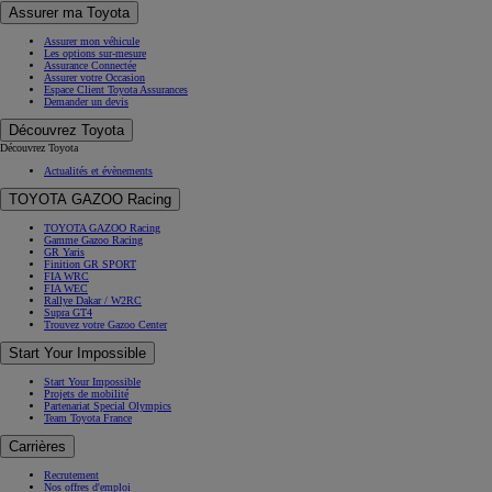
Assurer ma Toyota
Assurer mon véhicule
Les options sur-mesure
Assurance Connectée
Assurer votre Occasion
Espace Client Toyota Assurances
Demander un devis
Découvrez Toyota
Découvrez Toyota
Actualités et évènements
TOYOTA GAZOO Racing
TOYOTA GAZOO Racing
Gamme Gazoo Racing
GR Yaris
Finition GR SPORT
FIA WRC
FIA WEC
Rallye Dakar / W2RC
Supra GT4
Trouvez votre Gazoo Center
Start Your Impossible
Start Your Impossible
Projets de mobilité
Partenariat Special Olympics
Team Toyota France
Carrières
Recrutement
Nos offres d'emploi