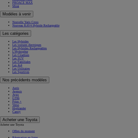
PROACE MAX
Mirai
Modèles à venir
Nouvelle Yaris Cross
Nouveau RAV4 Hybride Rechargeable
Les catégories
Les Hybrides
Les voitures électriques
Les Hybrides Rechargeables
L'Hydrogène
Les Citadines
Les SUV
Les Familiales
Les 4x4
Les Utilitaires
Les Sportives
Nos précédents modèles
Auris
Avensis
Aygo
GT86
Prius +
Verso
Highlander
Camry
Acheter une Toyota
Acheter une Toyota
Offres du moment
Réservation en ligne