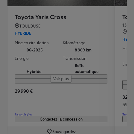
Toyota Yaris Cross
Toyo
130h 
TOULOUSE
SE
HYBRIDE
HYBR
Mise en circulation
Kilométrage
Mise e
06-2025
8 969 km
Energie
Transmission
Energ
Boîte
Hybride
automatique
Voir plus
29 990 €
32 95
591 
En savoir plus
En savoir
Contactez la concession
Sauvegardez