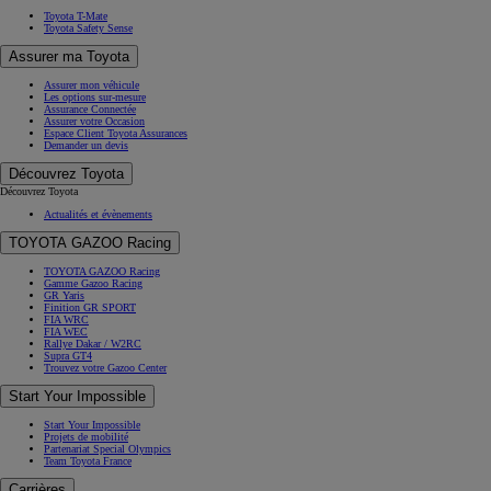
Toyota T-Mate
Toyota Safety Sense
Assurer ma Toyota
Assurer mon véhicule
Les options sur-mesure
Assurance Connectée
Assurer votre Occasion
Espace Client Toyota Assurances
Demander un devis
Découvrez Toyota
Découvrez Toyota
Actualités et évènements
TOYOTA GAZOO Racing
TOYOTA GAZOO Racing
Gamme Gazoo Racing
GR Yaris
Finition GR SPORT
FIA WRC
FIA WEC
Rallye Dakar / W2RC
Supra GT4
Trouvez votre Gazoo Center
Start Your Impossible
Start Your Impossible
Projets de mobilité
Partenariat Special Olympics
Team Toyota France
Carrières