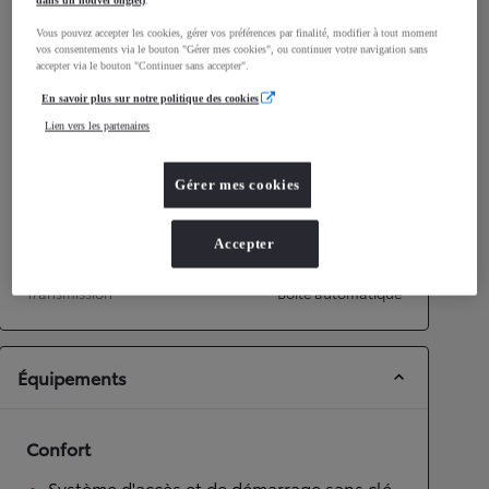
dans un nouvel onglet)
.
Consommation mixte
4,5
L/100 km
Vous pouvez accepter les cookies, gérer vos préférences par finalité, modifier à tout moment
Émissions CO2
102
g/km
vos consentements via le bouton "Gérer mes cookies", ou continuer votre navigation sans
accepter via le bouton "Continuer sans accepter".
En savoir plus sur notre politique des cookies
Performances
Lien vers les partenaires
Vitesse maximale
170
km/h
Accélération 0-100km/h
11,2
secondes
Gérer mes cookies
Transmission
Accepter
Roues motrices
Roues motrices avant
Transmission
Boîte automatique
Équipements
Confort
Système d'accès et de démarrage sans clé