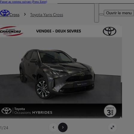
Passer au contenu suivant
(Press Enter)
DEALER NAME
Vous êtes ici
:
Ouvrir le menu
Trouvez un partenaire Toyota
Yaris Cross
Toyota Yaris Cross
1/24