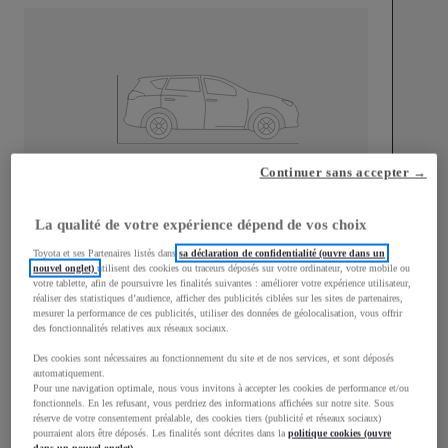
Continuer sans accepter →
Longueur
4 197
mm
La qualité de votre expérience dépend de vos choix
Toyota et ses Partenaires listés dans
sa déclaration de confidentialité (ouvre dans un
nouvel onglet)
utilisent des cookies ou traceurs déposés sur votre ordinateur, votre mobile ou
votre tablette, afin de poursuivre les finalités suivantes : améliorer votre expérience utilisateur,
réaliser des statistiques d’audience, afficher des publicités ciblées sur les sites de partenaires,
mesurer la performance de ces publicités, utiliser des données de géolocalisation, vous offrir
Largeur
1 765
mm
des fonctionnalités relatives aux réseaux sociaux.
Des cookies sont nécessaires au fonctionnement du site et de nos services, et sont déposés
automatiquement.
Pour une navigation optimale, nous vous invitons à accepter les cookies de performance et/ou
fonctionnels. En les refusant, vous perdriez des informations affichées sur notre site. Sous
réserve de votre consentement préalable, des cookies tiers (publicité et réseaux sociaux)
Consommation mixte
pourraient alors être déposés. Les finalités sont décrites dans la
politique cookies (ouvre