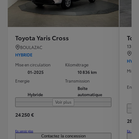
Toyota Yaris Cross
Toyo
130h 
BOULAZAC
GI
HYBRIDE
HYBR
Mise en circulation
Kilométrage
Mise e
01-2025
10 836 km
Energie
Transmission
Energ
Boîte
Hybride
automatique
Voir plus
24 250 €
28 50
En savoir plus
En savoir
Contactez la concession