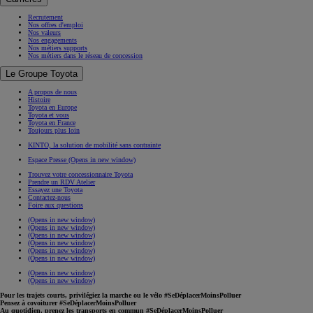
Recrutement
Nos offres d'emploi
Nos valeurs
Nos engagements
Nos métiers supports
Nos métiers dans le réseau de concession
Le Groupe Toyota
A propos de nous
Histoire
Toyota en Europe
Toyota et vous
Toyota en France
Toujours plus loin
KINTO, la solution de mobilité sans contrainte
Espace Presse
(Opens in new window)
Trouvez votre concessionnaire Toyota
Prendre un RDV Atelier
Essayez une Toyota
Contactez-nous
Foire aux questions
(Opens in new window)
(Opens in new window)
(Opens in new window)
(Opens in new window)
(Opens in new window)
(Opens in new window)
(Opens in new window)
(Opens in new window)
Pour les trajets courts, privilégiez la marche ou le vélo #SeDéplacerMoinsPolluer
Pensez à covoiturer #SeDéplacerMoinsPolluer
Au quotidien, prenez les transports en commun #SeDéplacerMoinsPolluer