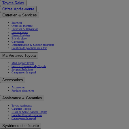
Toyota Relax
Offres Après-Vente
Entretien & Services
Entretien
Offres du moment
Entretien & Réparation
Pneumatiques
Pièces d'origine
Bris de glace
Carrosserie
Documentation & Support technique
Solution de paiement en x fois
Ma Vie avec Toyota
Mon Espace Toyota
Service Connectés My Toyota
Support Technique
Campagnes de rappel
Accessoires
Accessoires
Produits d'entretien
Assistance & Garanties
Toyota Assistance
Garanties Toyota
Bilan de Santé Batterie Toyota
Garantie Confort Extracare
Campagnes de rappel
Systèmes de sécurité