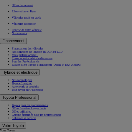
Offres du moment
Réservation en ligne
Véhicules neufs en stock
Véhicules d'occasion
Reprise de votre véhicule
Nos conseils
Financement
Financement des véhicules
Nos solutions de location en LOA ou LLD
Vous préférez acheter ?
Financez votre véhicule d'occasion
Pour les Professionnels
Espace client Toyota Financement
(Opens in new window)
Hybride et électrique
Nos technologies
Toyota Charging
Autonomie et conduite
Tout savoir sur l’électrique
Toyota Professional
Toyota pour les professionnels
Offres Location longue durée
Offres utilitaires
Gamme électrifiée pour les professionnels
Solutions et services
Votre Toyota
Votre Toyota