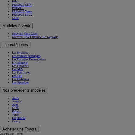
Hilux
PROACE CITY
PROACE
PROACE Verso
PROACE MAX
Mirai
Modèles à venir
Nouvelle Yaris Cross
Nouveau RAV4 Hybride Rechargeable
Les catégories
Les Hybrides
Les voitures électriques
Les Hybrides Rechargeables
L'Hydrogène
Les Citadines
Les SUV
Les Familiales
Les 4x4
Les Utilitaires
Les Sportives
Nos précédents modèles
Auris
Avensis
Aygo
GT86
Prius +
Verso
Highlander
Camry
Acheter une Toyota
Acheter une Toyota