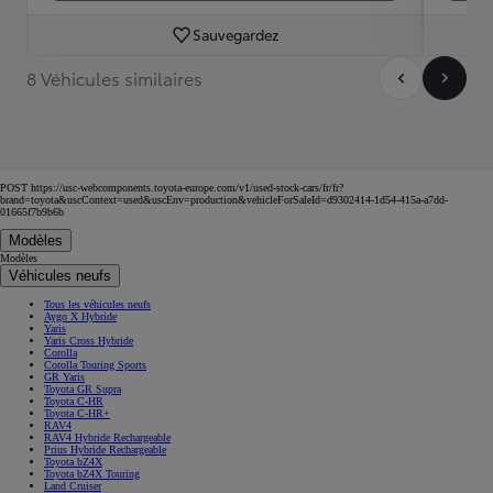
Sauvegardez
8 Véhicules similaires
POST https://usc-webcomponents.toyota-europe.com/v1/used-stock-cars/fr/fr?
brand=toyota&uscContext=used&uscEnv=production&vehicleForSaleId=d9302414-1d54-415a-a7dd-
01665f7b9b6b
Modèles
Modèles
Véhicules neufs
Tous les véhicules neufs
Aygo X Hybride
Yaris
Yaris Cross Hybride
Corolla
Corolla Touring Sports
GR Yaris
Toyota GR Supra
Toyota C-HR
Toyota C-HR+
RAV4
RAV4 Hybride Rechargeable
Prius Hybride Rechargeable
Toyota bZ4X
Toyota bZ4X Touring
Land Cruiser