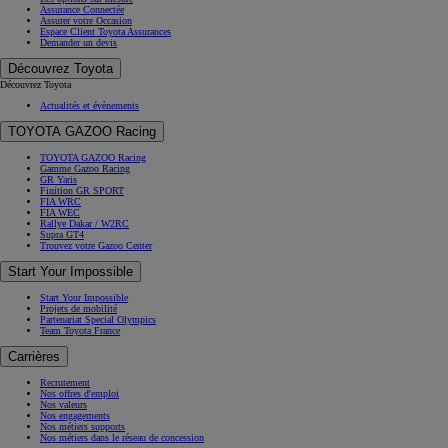
Assurance Connectée
Assurer votre Occasion
Espace Client Toyota Assurances
Demander un devis
Découvrez Toyota
Découvrez Toyota
Actualités et évènements
TOYOTA GAZOO Racing
TOYOTA GAZOO Racing
Gamme Gazoo Racing
GR Yaris
Finition GR SPORT
FIA WRC
FIA WEC
Rallye Dakar / W2RC
Supra GT4
Trouvez votre Gazoo Center
Start Your Impossible
Start Your Impossible
Projets de mobilité
Partenariat Special Olympics
Team Toyota France
Carrières
Recrutement
Nos offres d'emploi
Nos valeurs
Nos engagements
Nos métiers supports
Nos métiers dans le réseau de concession