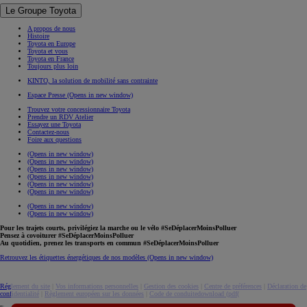
Le Groupe Toyota
A propos de nous
Histoire
Toyota en Europe
Toyota et vous
Toyota en France
Toujours plus loin
KINTO, la solution de mobilité sans contrainte
Espace Presse
(Opens in new window)
Trouvez votre concessionnaire Toyota
Prendre un RDV Atelier
Essayez une Toyota
Contactez-nous
Foire aux questions
(Opens in new window)
(Opens in new window)
(Opens in new window)
(Opens in new window)
(Opens in new window)
(Opens in new window)
(Opens in new window)
(Opens in new window)
Pour les trajets courts, privilégiez la marche ou le vélo #SeDéplacerMoinsPolluer
Pensez à covoiturer #SeDéplacerMoinsPolluer
Au quotidien, prenez les transports en commun #SeDéplacerMoinsPolluer
Retrouvez les étiquettes énergétiques de nos modèles
(Opens in new window)
Réglement du site
|
Vos informations personnelles
|
Gestion des cookies
|
Centre de préférences
|
Déclaration de
confidentialité
|
Règlement européen sur les données
|
Code de conduite
download (pdf(