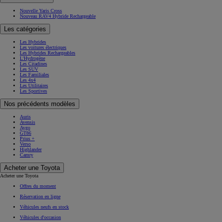
Nouvelle Yaris Cross
Nouveau RAV4 Hybride Rechargeable
Les catégories
Les Hybrides
Les voitures électriques
Les Hybrides Rechargeables
L'Hydrogène
Les Citadines
Les SUV
Les Familiales
Les 4x4
Les Utilitaires
Les Sportives
Nos précédents modèles
Auris
Avensis
Aygo
GT86
Prius +
Verso
Highlander
Camry
Acheter une Toyota
Acheter une Toyota
Offres du moment
Réservation en ligne
Véhicules neufs en stock
Véhicules d'occasion