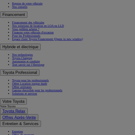
Reprise de votre véhicule
Nos conseils
Financement
Financement des véhicules
Nos solutions de location en LOA ou LLD
Vous préférez acheter ?
Financez votre véhicule d'occasion
Pour les Professionnels
Espace client Toyota Financement
(Opens in new window)
Hybride et électrique
Nos technologies
Toyota Charging
Autonomie et conduite
Tout savoir sur l’électrique
Toyota Professional
Toyota pour les professionnels
Offres Location longue durée
Offres utilitaires
Gamme électrifiée pour les professionnels
Solutions et services
Votre Toyota
Votre Toyota
Toyota Relax
Offres Après-Vente
Entretien & Services
Entretien
Offres du moment