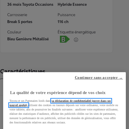
36 mois Toyota Occasions
Hybride Essence
Carrosserie
Puissance
Break 5 portes
116 ch
Couleur
Étiquette énergétique
Bleu Genièvre Métallisé
Caractéristiques
Continuer sans accepter →
Caractéristiques
La qualité de votre expérience dépend de vos choix
Toyota et ses Partenaires listés dans
sa déclaration de confidentialité (ouvre dans un
Dimensions & Carrosserie
nouvel onglet)
utilisent des cookies ou traceurs déposés sur votre ordinateur, votre mobile ou
votre tablette, afin de poursuivre les finalités suivantes : améliorer votre expérience utilisateur,
réaliser des statistiques d’audience, afficher des publicités ciblées sur les sites de partenaires,
Portes
5
mesurer la performance de ces publicités, utiliser des données de géolocalisation, vous offrir
Places
5
des fonctionnalités relatives aux réseaux sociaux.
Volume du coffre
397
L