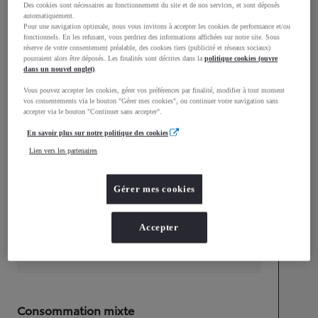
Des cookies sont nécessaires au fonctionnement du site et de nos services, et sont déposés
automatiquement.
Pour une navigation optimale, nous vous invitons à accepter les cookies de performance et/ou
fonctionnels. En les refusant, vous perdriez des informations affichées sur notre site. Sous
réserve de votre consentement préalable, des cookies tiers (publicité et réseaux sociaux)
pourraient alors être déposés. Les finalités sont décrites dans la
politique cookies (ouvre
dans un nouvel onglet)
.
Vous pouvez accepter les cookies, gérer vos préférences par finalité, modifier à tout moment
vos consentements via le bouton "Gérer mes cookies", ou continuer votre navigation sans
accepter via le bouton "Continuer sans accepter".
En savoir plus sur notre politique des cookies
Longueur
4 197
mm
Lien vers les partenaires
Gérer mes cookies
Accepter
Largeur
1 765
mm
Consommation mixte