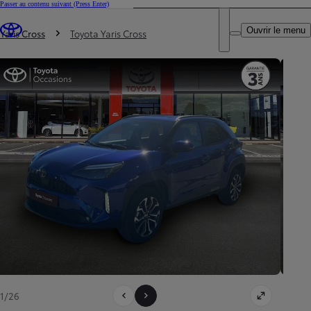
Passer au contenu suivant
(Press Enter)
DEALER NAME
Vous êtes ici
:
Ouvrir le menu
Trouvez un partenaire Toyota
Yaris Cross
Toyota Yaris Cross
1/26