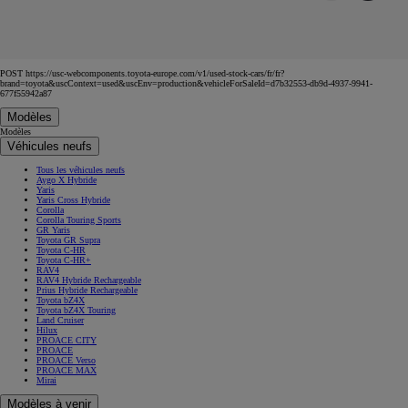
POST https://usc-webcomponents.toyota-europe.com/v1/used-stock-cars/fr/fr?
brand=toyota&uscContext=used&uscEnv=production&vehicleForSaleId=d7b32553-db9d-4937-9941-
677f55942a87
Modèles
Modèles
Véhicules neufs
Tous les véhicules neufs
Aygo X Hybride
Yaris
Yaris Cross Hybride
Corolla
Corolla Touring Sports
GR Yaris
Toyota GR Supra
Toyota C-HR
Toyota C-HR+
RAV4
RAV4 Hybride Rechargeable
Prius Hybride Rechargeable
Toyota bZ4X
Toyota bZ4X Touring
Land Cruiser
Hilux
PROACE CITY
PROACE
PROACE Verso
PROACE MAX
Mirai
Modèles à venir