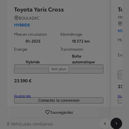
Toyota Yaris Cross
Toyo
116h 
BOULAZAC
QU
HYBRIDE
HYBR
Mise en circulation
Kilométrage
Mise e
01-2025
18 372 km
Energie
Transmission
Energ
Boîte
Hybride
automatique
Voir plus
23 390 €
23 90
En savoir plus
En savoir
Contactez la concession
Sauvegardez
8 Véhicules similaires