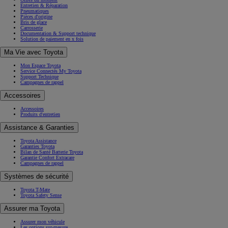
Entretien & Réparation
Pneumatiques
Pièces d'origine
Bris de glace
Carrosserie
Documentation & Support technique
Solution de paiement en x fois
Ma Vie avec Toyota
Mon Espace Toyota
Service Connectés My Toyota
Support Technique
Campagnes de rappel
Accessoires
Accessoires
Produits d'entretien
Assistance & Garanties
Toyota Assistance
Garanties Toyota
Bilan de Santé Batterie Toyota
Garantie Confort Extracare
Campagnes de rappel
Systèmes de sécurité
Toyota T-Mate
Toyota Safety Sense
Assurer ma Toyota
Assurer mon véhicule
Les options sur-mesure