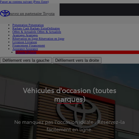
Passer au contenu suivant
(Press Enter)
...
Trouvez un partenaire Toyota
Voiture d'occasion
Présentation
Présentation
Rachats Cash
Rachats ExtraOrdinaires
Offres & Actualités
Offres & Actualités
Avantages
Avantages
Réservation en ligne
Réservation en ligne
Livraison
Livraison
Financement
Financement
Assurance
Assurance
Hybride
Hybride
Défilement vers la gauche
Défilement vers la droite
Véhicules d'occasion (toutes
marques)
Ne manquez pas l'occasion idéale : Réservez-la
facilement en ligne.