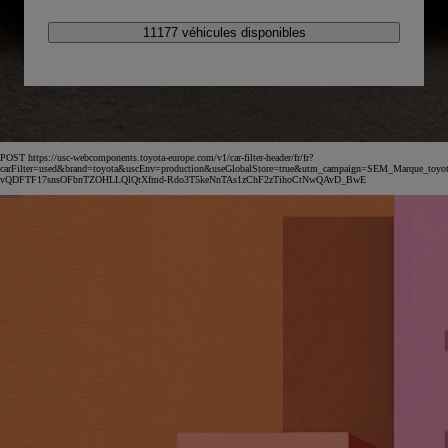
11177 véhicules disponibles
POST https://usc-webcomponents.toyota-europe.com/v1/car-filter-header/fr/fr?
carFilter=used&brand=toyota&uscEnv=production&useGlobalStore=true&utm_campaign=SEM_Marqu
vQDFTF17snsOFbnTZOHLLQlQtXfmd-Rdo3T5keNnTAs1zChF2zTihoCtNwQAvD_BwE