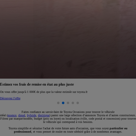
Réservez en ligne votre occasion pour 1€ seulement
Réservez en ligne
Faites confiance au savoir-faire de Toyota Occasions pour trouver le véhicule
idéal (
essence
,
diesel
,
hybride
,
électrique
) parmi une large sélection d’annonces Toyota et d’autres constructeurs.
Filtrez par marque/modèle, budget (prix ou loyer) ou localisation (ville, code postal et concession) pour trouver
le véhicule qui correspond à vos besoins.
Toyota simplifie et sécurise l'achat de votre future auto d'occasion, que vous soyez
particulier ou
professionnel
, et vous permet de rouler en toute sérénité grâce à de nombreux avantages.