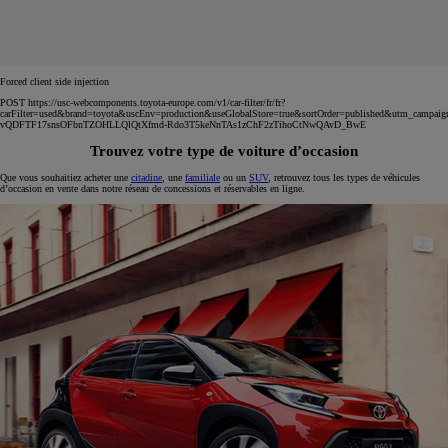
Forced client side injection
POST https://usc-webcomponents.toyota-europe.com/v1/car-filter/fr/fr?
carFilter=used&brand=toyota&uscEnv=production&useGlobalStore=true&sortOrder=published&utm
vQDFTF17snsOFbnTZOHLLQlQtXfmd-Rdo3T5keNnTAs1zChF2zTihoCtNwQAvD_BwE
Trouvez votre type de voiture d’occasion
Que vous souhaitiez acheter une
citadine
, une
familiale
ou un
SUV
, retrouvez tous les types de véhicules
d’occasion en vente dans notre réseau de concessions et réservables en ligne.