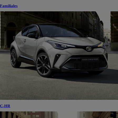
Familiales
C-HR