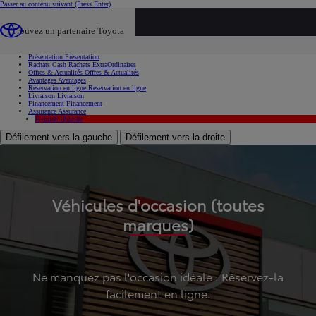
Passer au contenu suivant
(Press Enter)
...
Trouvez un partenaire Toyota
Voiture d'occasion
Présentation
Présentation
Rachats Cash
Rachats ExtraOrdinaires
Offres & Actualités
Offres & Actualités
Avantages
Avantages
Réservation en ligne
Réservation en ligne
Livraison
Livraison
Financement
Financement
Assurance
Assurance
Hybride
Hybride
Défilement vers la gauche
Défilement vers la droite
Véhicules d'occasion (toutes
marques)
Ne manquez pas l'occasion idéale : Réservez-la
facilement en ligne.