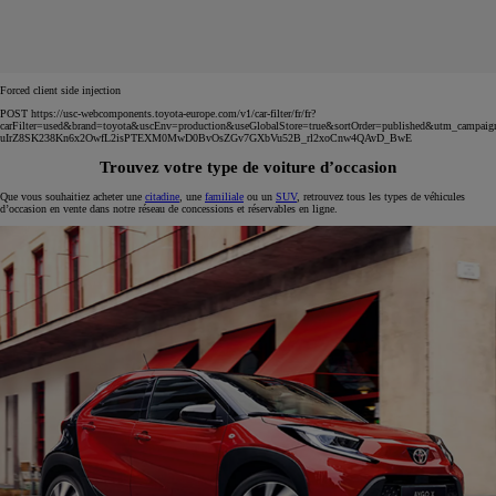
Forced client side injection
POST https://usc-webcomponents.toyota-europe.com/v1/car-filter/fr/fr?
carFilter=used&brand=toyota&uscEnv=production&useGlobalStore=true&sortOrder=published&utm
uIrZ8SK238Kn6x2OwfL2isPTEXM0MwD0BvOsZGv7GXbVu52B_rl2xoCnw4QAvD_BwE
Trouvez votre type de voiture d’occasion
Que vous souhaitiez acheter une
citadine
, une
familiale
ou un
SUV
, retrouvez tous les types de véhicules
d’occasion en vente dans notre réseau de concessions et réservables en ligne.