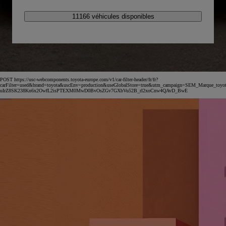
11166 véhicules disponibles
POST https://usc-webcomponents.toyota-europe.com/v1/car-filter-header/fr/fr?
carFilter=used&brand=toyota&uscEnv=production&useGlobalStore=true&utm_campaign=SEM_Marqu
uIrZ8SK238Kn6x2OwfL2isPTEXM0MwD0BvOsZGv7GXbVu52B_rl2xoCnw4QAvD_BwE