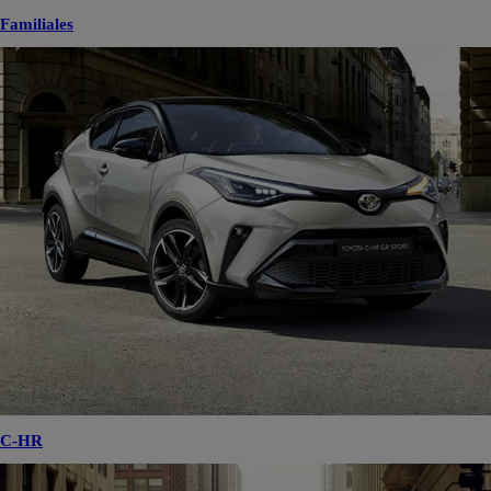
Familiales
C-HR