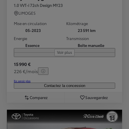
1.0 VVT-i 72ch Design MY23
LIMOGES
Mise en circulation
Kilométrage
05-2023
23 591 km
Energie
Transmission
Essence
Boîte manuelle
Voir plus
15 990 €
226 €/mois
En savoir plus
Contactez la concession
Comparez
Sauvegardez