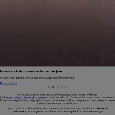
Réservez en ligne votre occasion pour 1€ seulement
Réservez en ligne
Faites confiance au savoir-faire de Toyota Occasions pour trouver le véhicule
idéal (
essence
,
diesel
,
hybride
,
électrique
) parmi une large sélection d’annonces Toyota et d’autres constructeurs.
Filtrez par marque/modèle, budget (prix ou loyer) ou localisation (ville, code postal et concession) pour trouver
le véhicule qui correspond à vos besoins.
Toyota simplifie et sécurise l'achat de votre future auto d'occasion, que vous soyez
particulier ou
professionnel
, et vous permet de rouler en toute sérénité grâce à de nombreux avantages.