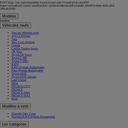
POST https://usc-webcomponents.toyota-europe.com/v1/used-stock-cars/fr/fr?
brand=toyota&uscContext=used&uscEnv=production&vehicleForSaleId=af9e0853-0e0d-4b2b-a3ed-
2f66c8c0c60e
Modèles
Modèles
Véhicules neufs
Tous les véhicules neufs
Aygo X Hybride
Yaris
Yaris Cross Hybride
Corolla
Corolla Touring Sports
GR Yaris
Toyota GR Supra
Toyota C-HR
Toyota C-HR+
RAV4
RAV4 Hybride Rechargeable
Prius Hybride Rechargeable
Toyota bZ4X
Toyota bZ4X Touring
Land Cruiser
Hilux
PROACE CITY
PROACE
PROACE Verso
PROACE MAX
Mirai
Modèles à venir
Nouvelle Yaris Cross
Nouveau RAV4 Hybride Rechargeable
Les catégories