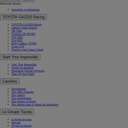
Découvrez Toyota
Actualités et évènements
TOYOTA GAZOO Racing
TOYOTA GAZOO Racing
Gamme Gazoo Racing
GR Yaris
Finition GR SPORT
FIA WRC
FIA WEC
Rallye Dakar / W2RC
Supra GT4
Trouvez votre Gazoo Center
Start Your Impossible
Start Your Impossible
Projets de mobilité
Partenariat Special Olympics
Team Toyota France
Carrières
Recrutement
Nos offres d'emploi
Nos valeurs
Nos engagements
Nos métiers supports
Nos métiers dans le réseau de concession
Le Groupe Toyota
A propos de nous
Histoire
Toyota en Europe