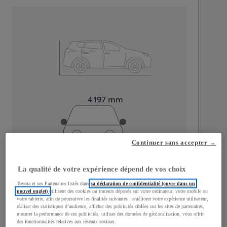
Longueur
4 197
mm
Continuer sans accepter →
La qualité de votre expérience dépend de vos choix
Largeur
1 765
mm
Toyota et ses Partenaires listés dans
sa déclaration de confidentialité (ouvre dans un
nouvel onglet)
utilisent des cookies ou traceurs déposés sur votre ordinateur, votre mobile ou
votre tablette, afin de poursuivre les finalités suivantes : améliorer votre expérience utilisateur,
réaliser des statistiques d’audience, afficher des publicités ciblées sur les sites de partenaires,
mesurer la performance de ces publicités, utiliser des données de géolocalisation, vous offrir
Consommation mixte
des fonctionnalités relatives aux réseaux sociaux.