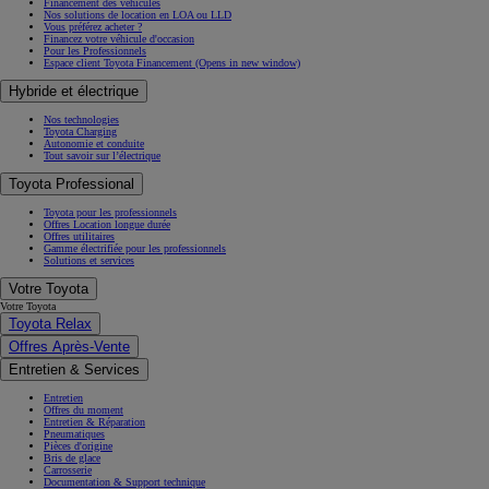
Financement des véhicules
Nos solutions de location en LOA ou LLD
Vous préférez acheter ?
Financez votre véhicule d'occasion
Pour les Professionnels
Espace client Toyota Financement
(Opens in new window)
Hybride et électrique
Nos technologies
Toyota Charging
Autonomie et conduite
Tout savoir sur l’électrique
Toyota Professional
Toyota pour les professionnels
Offres Location longue durée
Offres utilitaires
Gamme électrifiée pour les professionnels
Solutions et services
Votre Toyota
Votre Toyota
Toyota Relax
Offres Après-Vente
Entretien & Services
Entretien
Offres du moment
Entretien & Réparation
Pneumatiques
Pièces d'origine
Bris de glace
Carrosserie
Documentation & Support technique