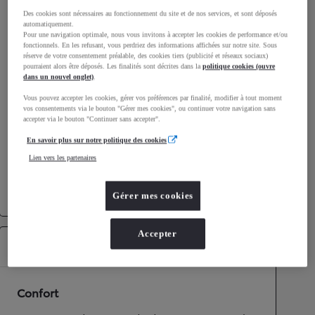
Consommation mixte
4,6
L/100 km
Des cookies sont nécessaires au fonctionnement du site et de nos services, et sont déposés
automatiquement.
Émissions CO2
105
g/km
Pour une navigation optimale, nous vous invitons à accepter les cookies de performance et/ou
fonctionnels. En les refusant, vous perdriez des informations affichées sur notre site. Sous
réserve de votre consentement préalable, des cookies tiers (publicité et réseaux sociaux)
pourraient alors être déposés. Les finalités sont décrites dans la
politique cookies (ouvre
Performances
dans un nouvel onglet)
.
Vitesse maximale
170
km/h
Vous pouvez accepter les cookies, gérer vos préférences par finalité, modifier à tout moment
Accélération 0-100km/h
10,7
secondes
vos consentements via le bouton "Gérer mes cookies", ou continuer votre navigation sans
accepter via le bouton "Continuer sans accepter".
En savoir plus sur notre politique des cookies
Transmission
Lien vers les partenaires
Roues motrices
Roues motrices avant
Transmission
Boîte automatique
Gérer mes cookies
Accepter
Équipements
Confort