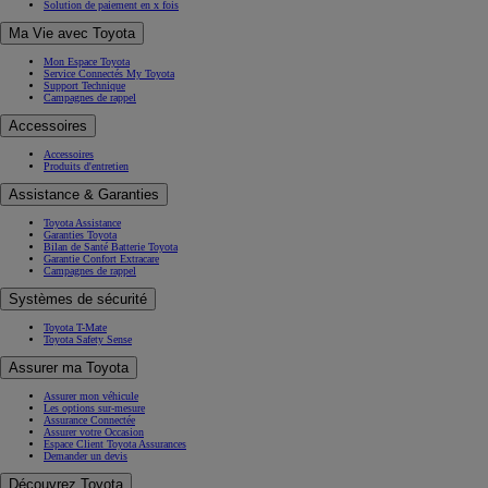
Solution de paiement en x fois
Ma Vie avec Toyota
Mon Espace Toyota
Service Connectés My Toyota
Support Technique
Campagnes de rappel
Accessoires
Accessoires
Produits d'entretien
Assistance & Garanties
Toyota Assistance
Garanties Toyota
Bilan de Santé Batterie Toyota
Garantie Confort Extracare
Campagnes de rappel
Systèmes de sécurité
Toyota T-Mate
Toyota Safety Sense
Assurer ma Toyota
Assurer mon véhicule
Les options sur-mesure
Assurance Connectée
Assurer votre Occasion
Espace Client Toyota Assurances
Demander un devis
Découvrez Toyota