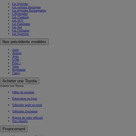
Les Hybrides
Les voitures électriques
Les Hybrides Rechargeables
L'Hydrogène
Les Citadines
Les SUV
Les Familiales
Les 4x4
Les Utilitaires
Les Sportives
Nos précédents modèles
Auris
Avensis
Aygo
GT86
Prius +
Verso
Highlander
Camry
Acheter une Toyota
Acheter une Toyota
Offres du moment
Réservation en ligne
Véhicules neufs en stock
Véhicules d'occasion
Reprise de votre véhicule
Nos conseils
Financement