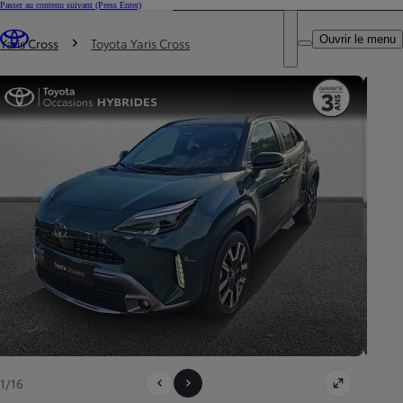
Passer au contenu suivant
(Press Enter)
DEALER NAME
Vous êtes ici
:
Ouvrir le menu
Trouvez un partenaire Toyota
Yaris Cross
Toyota Yaris Cross
1/16