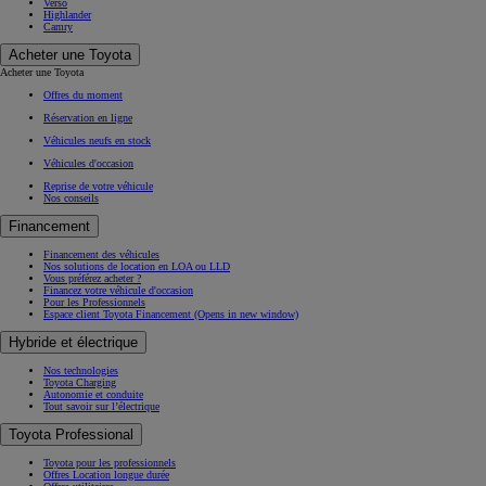
Verso
Highlander
Camry
Acheter une Toyota
Acheter une Toyota
Offres du moment
Réservation en ligne
Véhicules neufs en stock
Véhicules d'occasion
Reprise de votre véhicule
Nos conseils
Financement
Financement des véhicules
Nos solutions de location en LOA ou LLD
Vous préférez acheter ?
Financez votre véhicule d'occasion
Pour les Professionnels
Espace client Toyota Financement
(Opens in new window)
Hybride et électrique
Nos technologies
Toyota Charging
Autonomie et conduite
Tout savoir sur l’électrique
Toyota Professional
Toyota pour les professionnels
Offres Location longue durée