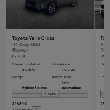
Toyota Yaris Cross
Toyo
130h Design MC24
116h 
SEVREY
VI
HYBRIDE
HYBR
Mise en circulation
Kilométrage
Mise e
03-2025
2 572 km
Energie
Transmission
Energ
Boîte
Hybride Essence
automatique
Voir plus
32 950 €
25 90