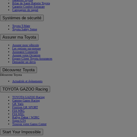
Garanties Toyota
Bilan de Santé Batterie Toyota
Garantie Confort Extracare
Campagnes de rappel
Systèmes de sécurité
Toyota T-Mate
Toyota Safety Sense
Assurer ma Toyota
Assurer mon véhicule
Les options sur-mesure
Assurance Connectée
Assurer votre Occasion
Espace Client Toyota Assurances
Demander un devis
Découvrez Toyota
Découvrez Toyota
Actualités et évènements
TOYOTA GAZOO Racing
TOYOTA GAZOO Racing
Gamme Gazoo Racing
GR Yaris
Finition GR SPORT
FIA WRC
FIA WEC
Rallye Dakar / W2RC
Supra GT4
Trouvez votre Gazoo Center
Start Your Impossible