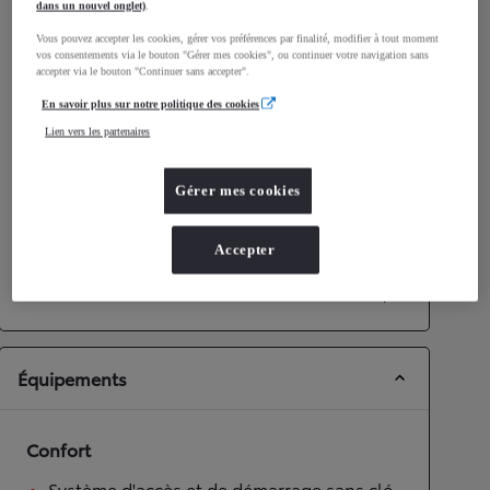
dans un nouvel onglet)
.
Consommation mixte
4,5
L/100 km
Vous pouvez accepter les cookies, gérer vos préférences par finalité, modifier à tout moment
Émissions CO2
102
g/km
vos consentements via le bouton "Gérer mes cookies", ou continuer votre navigation sans
accepter via le bouton "Continuer sans accepter".
En savoir plus sur notre politique des cookies
Performances
Lien vers les partenaires
Vitesse maximale
170
km/h
Accélération 0-100km/h
11,2
secondes
Gérer mes cookies
Transmission
Accepter
Roues motrices
Roues motrices avant
Transmission
Boîte automatique
Équipements
Confort