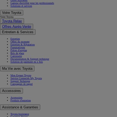
Offres utilitaires
Gamme électrifiée pour les professionnels
Solutions et services
Votre Toyota
Votre Toyota
Toyota Relax
Offres Après-Vente
Entretien & Services
Entretien
Offres du moment
Entretien & Réparation
Pneumatiques
Pièces d'origine
Bris de glace
Carrosserie
Documentation & Support technique
Solution de paiement en x fois
Ma Vie avec Toyota
Mon Espace Toyota
Service Connectés My Toyota
Support Technique
Campagnes de rappel
Accessoires
Accessoires
Produits d'entretien
Assistance & Garanties
Toyota Assistance