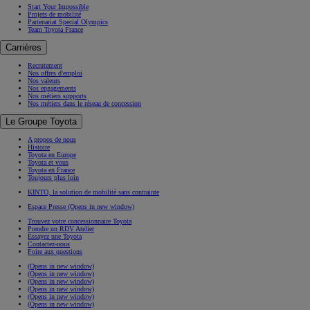
Start Your Impossible
Projets de mobilité
Partenariat Special Olympics
Team Toyota France
Carrières
Recrutement
Nos offres d'emploi
Nos valeurs
Nos engagements
Nos métiers supports
Nos métiers dans le réseau de concession
Le Groupe Toyota
A propos de nous
Histoire
Toyota en Europe
Toyota et vous
Toyota en France
Toujours plus loin
KINTO, la solution de mobilité sans contrainte
Espace Presse
(Opens in new window)
Trouvez votre concessionnaire Toyota
Prendre un RDV Atelier
Essayez une Toyota
Contactez-nous
Foire aux questions
(Opens in new window)
(Opens in new window)
(Opens in new window)
(Opens in new window)
(Opens in new window)
(Opens in new window)