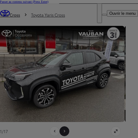
Passer au contenu suivant
(Press Enter)
DEALER NAME
Vous êtes ici
:
Ouvrir le menu
Trouvez un partenaire Toyota
Yaris Cross
Toyota Yaris Cross
1/17