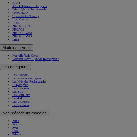
Toyota C-HR+
RAV4
RAV4 Hybride Rechargeable
Prius Hybride Rechargeable
Toyota bZ4X
Toyota bZ4X Touring
Land Cruiser
Hilux
PROACE CITY
PROACE
PROACE Verso
PROACE MAX
Mirai
Modèles à venir
Nouvelle Yaris Cross
Nouveau RAV4 Hybride Rechargeable
Les catégories
Les Hybrides
Les voitures électriques
Les Hybrides Rechargeables
L'Hydrogène
Les Citadines
Les SUV
Les Familiales
Les 4x4
Les Utilitaires
Les Sportives
Nos précédents modèles
Auris
Avensis
Aygo
GT86
Prius +