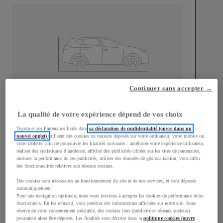
Continuer sans accepter →
Longueur
4 197
mm
La qualité de votre expérience dépend de vos choix
Toyota et ses Partenaires listés dans
sa déclaration de confidentialité (ouvre dans un
nouvel onglet)
utilisent des cookies ou traceurs déposés sur votre ordinateur, votre mobile ou
votre tablette, afin de poursuivre les finalités suivantes : améliorer votre expérience utilisateur,
réaliser des statistiques d’audience, afficher des publicités ciblées sur les sites de partenaires,
mesurer la performance de ces publicités, utiliser des données de géolocalisation, vous offrir
des fonctionnalités relatives aux réseaux sociaux.
Largeur
1 765
mm
Des cookies sont nécessaires au fonctionnement du site et de nos services, et sont déposés
automatiquement.
Pour une navigation optimale, nous vous invitons à accepter les cookies de performance et/ou
fonctionnels. En les refusant, vous perdriez des informations affichées sur notre site. Sous
réserve de votre consentement préalable, des cookies tiers (publicité et réseaux sociaux)
Consommation mixte
pourraient alors être déposés. Les finalités sont décrites dans la
politique cookies (ouvre