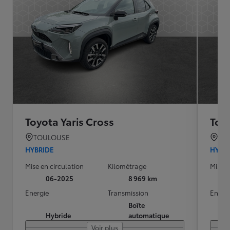
Toyota Yaris Cross
Toyo
TOULOUSE
ST 
HYBRIDE
HYBR
Mise en circulation
Kilométrage
Mise e
06-2025
8 969 km
Energie
Transmission
Energ
Boîte
Hybride
automatique
Voir plus