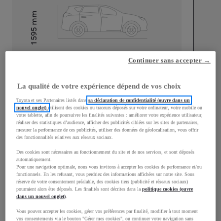
mm
1 595
Hauteur
Longueur
4 197
mm
Continuer sans accepter →
La qualité de votre expérience dépend de vos choix
Toyota et ses Partenaires listés dans
sa déclaration de confidentialité (ouvre dans un
nouvel onglet)
utilisent des cookies ou traceurs déposés sur votre ordinateur, votre mobile ou
votre tablette, afin de poursuivre les finalités suivantes : améliorer votre expérience utilisateur,
réaliser des statistiques d’audience, afficher des publicités ciblées sur les sites de partenaires,
Largeur
1 765
mm
mesurer la performance de ces publicités, utiliser des données de géolocalisation, vous offrir
des fonctionnalités relatives aux réseaux sociaux.
Des cookies sont nécessaires au fonctionnement du site et de nos services, et sont déposés
automatiquement.
Pour une navigation optimale, nous vous invitons à accepter les cookies de performance et/ou
fonctionnels. En les refusant, vous perdriez des informations affichées sur notre site. Sous
Consommation mixte
réserve de votre consentement préalable, des cookies tiers (publicité et réseaux sociaux)
pourraient alors être déposés. Les finalités sont décrites dans la
politique cookies (ouvre
Émissions CO2
101
g/km
dans un nouvel onglet)
.
Vous pouvez accepter les cookies, gérer vos préférences par finalité, modifier à tout moment
vos consentements via le bouton "Gérer mes cookies", ou continuer votre navigation sans