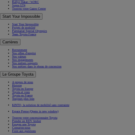
Rallye Dakar / W2RC
Supra GT4
Trouvez votre Gazoo Center
Start Your Impossible
Start Your Impossible
Projets de mobilité
Partenariat Special Olympics
Team Toyota France
Carrières
Recrutement
Nos offres d'emploi
Nos valeurs
Nos engagements
Nos métiers supports
Nos métiers dans le réseau de concession
Le Groupe Toyota
A propos de nous
Histoire
Toyota en Europe
Toyota et vous
Toyota en France
Toujours plus loin
KINTO, la solution de mobilité sans contrainte
Espace Presse
(Opens in new window)
Trouvez votre concessionnaire Toyota
Prendre un RDV Atelier
Essayez une Toyota
Contactez-nous
Foire aux questions