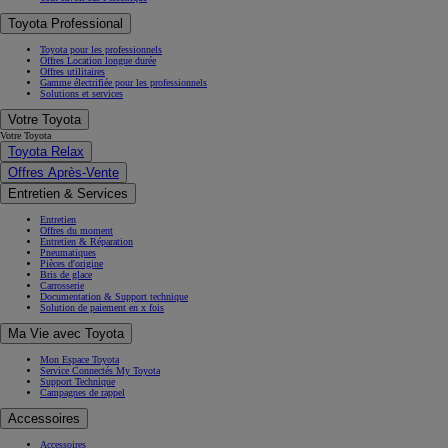
Toyota Professional
Toyota pour les professionnels
Offres Location longue durée
Offres utilitaires
Gamme électrifiée pour les professionnels
Solutions et services
Votre Toyota
Votre Toyota
Toyota Relax
Offres Après-Vente
Entretien & Services
Entretien
Offres du moment
Entretien & Réparation
Pneumatiques
Pièces d'origine
Bris de glace
Carrosserie
Documentation & Support technique
Solution de paiement en x fois
Ma Vie avec Toyota
Mon Espace Toyota
Service Connectés My Toyota
Support Technique
Campagnes de rappel
Accessoires
Accessoires