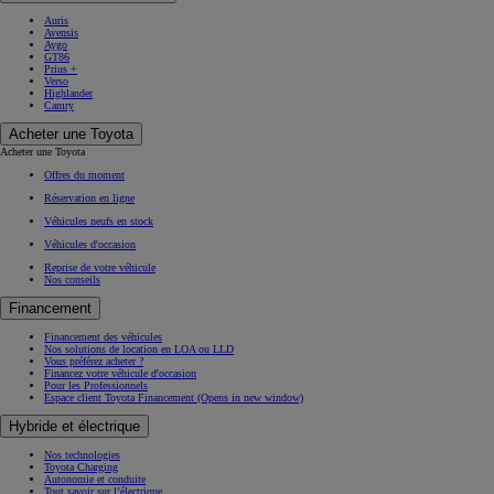
Auris
Avensis
Aygo
GT86
Prius +
Verso
Highlander
Camry
Acheter une Toyota
Acheter une Toyota
Offres du moment
Réservation en ligne
Véhicules neufs en stock
Véhicules d'occasion
Reprise de votre véhicule
Nos conseils
Financement
Financement des véhicules
Nos solutions de location en LOA ou LLD
Vous préférez acheter ?
Financez votre véhicule d'occasion
Pour les Professionnels
Espace client Toyota Financement
(Opens in new window)
Hybride et électrique
Nos technologies
Toyota Charging
Autonomie et conduite
Tout savoir sur l’électrique