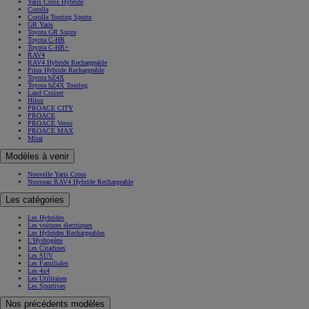
Yaris Cross Hybride
Corolla
Corolla Touring Sports
GR Yaris
Toyota GR Supra
Toyota C-HR
Toyota C-HR+
RAV4
RAV4 Hybride Rechargeable
Prius Hybride Rechargeable
Toyota bZ4X
Toyota bZ4X Touring
Land Cruiser
Hilux
PROACE CITY
PROACE
PROACE Verso
PROACE MAX
Mirai
Modèles à venir
Nouvelle Yaris Cross
Nouveau RAV4 Hybride Rechargeable
Les catégories
Les Hybrides
Les voitures électriques
Les Hybrides Rechargeables
L'Hydrogène
Les Citadines
Les SUV
Les Familiales
Les 4x4
Les Utilitaires
Les Sportives
Nos précédents modèles