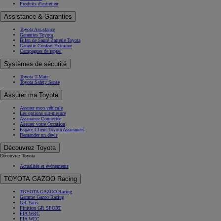
Produits d'entretien
Assistance & Garanties
Toyota Assistance
Garanties Toyota
Bilan de Santé Batterie Toyota
Garantie Confort Extracare
Campagnes de rappel
Systèmes de sécurité
Toyota T-Mate
Toyota Safety Sense
Assurer ma Toyota
Assurer mon véhicule
Les options sur-mesure
Assurance Connectée
Assurer votre Occasion
Espace Client Toyota Assurances
Demander un devis
Découvrez Toyota
Découvrez Toyota
Actualités et évènements
TOYOTA GAZOO Racing
TOYOTA GAZOO Racing
Gamme Gazoo Racing
GR Yaris
Finition GR SPORT
FIA WRC
FIA WEC