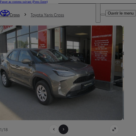
Passer au contenu suivant
(Press Enter)
DEALER NAME
Vous êtes ici
:
Ouvrir le menu
Trouvez un partenaire Toyota
Yaris Cross
Toyota Yaris Cross
1/18