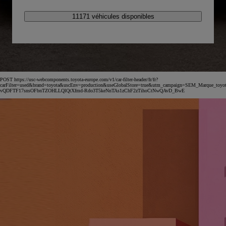
11171 véhicules disponibles
POST https://usc-webcomponents.toyota-europe.com/v1/car-filter-header/fr/fr?
carFilter=used&brand=toyota&uscEnv=production&useGlobalStore=true&utm_campaign=SEM_Marqu
vQDFTF17snsOFbnTZOHLLQlQtXfmd-Rdo3T5keNnTAs1zChF2zTihoCtNwQAvD_BwE