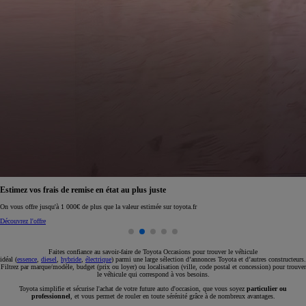
Réservez en ligne votre occasion pour 1€ seulement
Réservez en ligne
Faites confiance au savoir-faire de Toyota Occasions pour trouver le véhicule
idéal (
essence
,
diesel
,
hybride
,
électrique
) parmi une large sélection d’annonces Toyota et d’autres constructeurs.
Filtrez par marque/modèle, budget (prix ou loyer) ou localisation (ville, code postal et concession) pour trouver
le véhicule qui correspond à vos besoins.
Toyota simplifie et sécurise l'achat de votre future auto d'occasion, que vous soyez
particulier ou
professionnel
, et vous permet de rouler en toute sérénité grâce à de nombreux avantages.