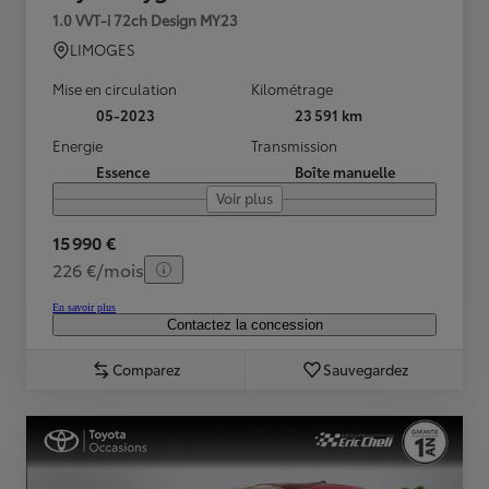
1.0 VVT-i 72ch Design MY23
LIMOGES
Mise en circulation
Kilométrage
05-2023
23 591 km
Energie
Transmission
Essence
Boîte manuelle
Voir plus
15 990 €
226 €/mois
En savoir plus
Contactez la concession
Comparez
Sauvegardez