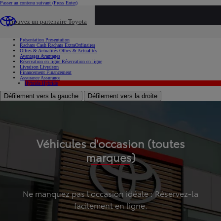
Passer au contenu suivant
(Press Enter)
...
Trouvez un partenaire Toyota
Voiture d'occasion
Présentation
Présentation
Rachats Cash
Rachats ExtraOrdinaires
Offres & Actualités
Offres & Actualités
Avantages
Avantages
Réservation en ligne
Réservation en ligne
Livraison
Livraison
Financement
Financement
Assurance
Assurance
Hybride
Hybride
Défilement vers la gauche
Défilement vers la droite
Véhicules d'occasion (toutes
marques)
Ne manquez pas l'occasion idéale : Réservez-la
facilement en ligne.