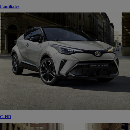
Familiales
C-HR