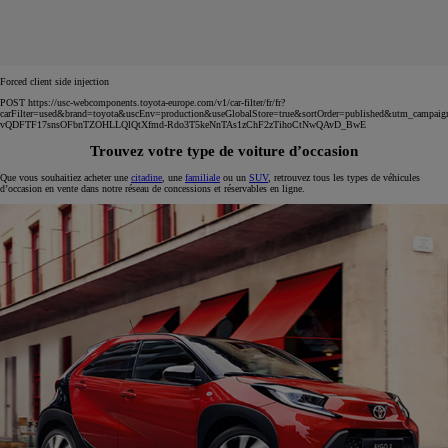
Forced client side injection
POST https://usc-webcomponents.toyota-europe.com/v1/car-filter/fr/fr?
carFilter=used&brand=toyota&uscEnv=production&useGlobalStore=true&sortOrder=published&utm
vQDFTF17snsOFbnTZOHLLQlQtXfmd-Rdo3T5keNnTAs1zChF2zTihoCtNwQAvD_BwE
Trouvez votre type de voiture d’occasion
Que vous souhaitiez acheter une
citadine
, une
familiale
ou un
SUV
, retrouvez tous les types de véhicules
d’occasion en vente dans notre réseau de concessions et réservables en ligne.