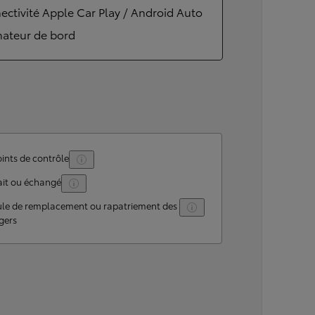
ctivité Apple Car Play / Android Auto
nateur de bord
ints de contrôle
ait ou échangé
ule de remplacement ou rapatriement des
gers