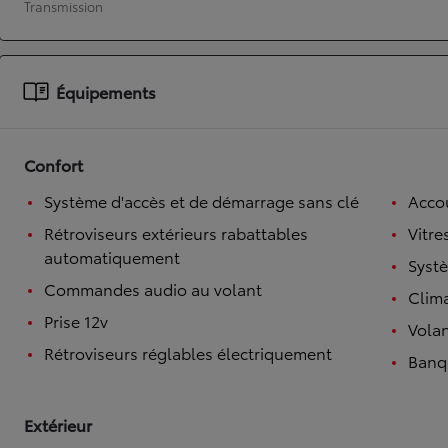
Transmission
À partir de 19 700 €
Nouvelle Yaris Cross
HYBRIDE
Équipements
Disponible prochainement
Confort
Système d'accès et de démarrage sans clé
Accou
Rétroviseurs extérieurs rabattables
Vitre
automatiquement
Syst
Commandes audio au volant
Clim
Prise 12v
Volan
Rétroviseurs réglables électriquement
Banqu
Extérieur