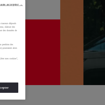
sans accepter →
u traceurs déposés
eur, réaliser des
iser des données de
s perdriez des
x) pourraient alors
Gérer mes cookies",
cepter