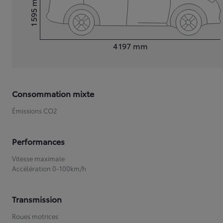
1 595
Hauteur
Longueur
4 197
mm
Consommation mixte
Émissions CO2
Performances
Vitesse maximale
Accélération 0-100km/h
Transmission
Roues motrices