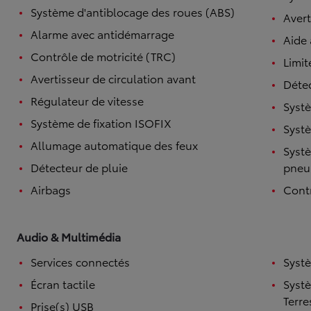
Système d'antiblocage des roues (ABS)
Avert
Alarme avec antidémarrage
Aide
Contrôle de motricité (TRC)
Limit
Avertisseur de circulation avant
Détec
Régulateur de vitesse
Systè
Système de fixation ISOFIX
Systè
Allumage automatique des feux
Systè
Détecteur de pluie
pneu
Airbags
Contr
Audio & Multimédia
Services connectés
Syst
Écran tactile
Syst
Terre
Prise(s) USB