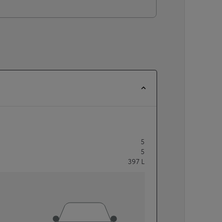
5
5
397
L