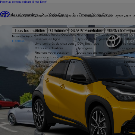
Passer au contenu suivant
(Press Enter)
Vous êtes ici
:
Véhicules d'occasion
Yaris Cross
Toyota Yaris Cross
Véhicules neufs
Véhicules d'occasion
Hybride et électrique
Acheter une Toyota
Votre T
Nos voitures d'occasion
Toutes les motorisations
Reprise de votre voiture
Toyota 
Tous les modèles
Citadines
SUV & Familiales
100% électriqu
Avantages Toyota Occasions
Hybride
Offres du moment
Offres 
Nouvelle Aygo X
Réservez en ligne
Hybride Rechargeable
Offres Particuliers
Entrete
HYBRIDE
Livraison près de chez vous
100% Électrique
Offres Après-vente
Offres et actualités
Hydrogène
Offres Occasions
Financez votre occasion
Toutes nos technologies
Offres Professionn
Assurez votre occasion
Accesso
Revendez votre véhicule cash
Boutiqu
Nos conseils
Ma vie 