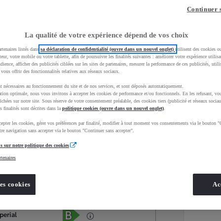
Continuer 
La qualité de votre expérience dépend de vos choix
rtenaires listés dans
sa déclaration de confidentialité (ouvre dans un nouvel onglet)
utilisent des cookies o
teur, votre mobile ou votre tablette, afin de poursuivre les finalités suivantes : améliorer votre expérience utilisat
udience, afficher des publicités ciblées sur les sites de partenaires, mesurer la performance de ces publicités, util
 vous offrir des fonctionnalités relatives aux réseaux sociaux.
t nécessaires au fonctionnement du site et de nos services, et sont déposés automatiquement.
tion optimale, nous vous invitons à accepter les cookies de performance et/ou fonctionnels. En les refusant, vou
ichées sur notre site. Sous réserve de votre consentement préalable, des cookies tiers (publicité et réseaux sociau
s finalités sont décrites dans la
politique cookies (ouvre dans un nouvel onglet)
.
epter les cookies, gérer vos préférences par finalité, modifier à tout moment vos consentements via le bouton "
Services
Concession
re navigation sans accepter via le bouton "Continuer sans accepter".
s sur notre politique des cookies
rtenaires
Energie
oyota Occasions
Hybride Essence
es cookies
Ac
Étiquette énergétique
perial