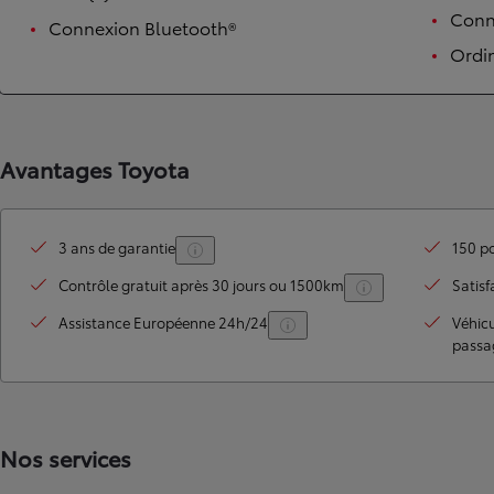
Conne
Connexion Bluetooth®
Ordi
Avantages Toyota
3 ans de garantie
150 po
TOYOTA C-HR
HYBRIDE OU HYBRIDE RECHARGEABLE
Contrôle gratuit après 30 jours ou 1500km
Satisf
Disponible rapidement
Assistance Européenne 24h/24
Véhic
passa
Nos services