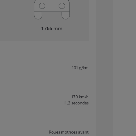
Largeur
1 765
mm
101
g/km
170
km/h
11,2
secondes
Roues motrices avant