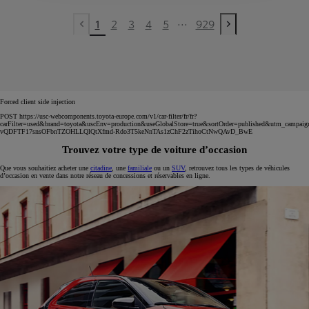
...
1
2
3
4
5
929
Previous page
Next page
Forced client side injection
POST https://usc-webcomponents.toyota-europe.com/v1/car-filter/fr/fr?
carFilter=used&brand=toyota&uscEnv=production&useGlobalStore=true&sortOrder=published&utm
vQDFTF17snsOFbnTZOHLLQlQtXfmd-Rdo3T5keNnTAs1zChF2zTihoCtNwQAvD_BwE
Trouvez votre type de voiture d’occasion
Que vous souhaitiez acheter une
citadine
, une
familiale
ou un
SUV
, retrouvez tous les types de véhicules
d’occasion en vente dans notre réseau de concessions et réservables en ligne.