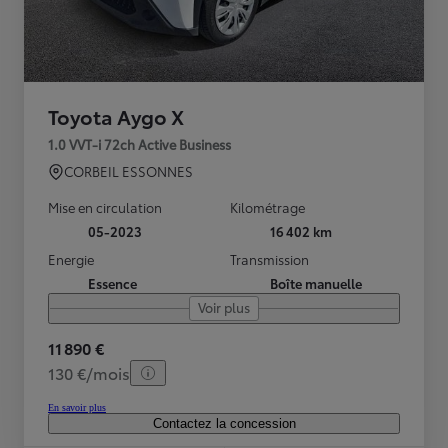
Toyota Aygo X
1.0 VVT-i 72ch Active Business
CORBEIL ESSONNES
Mise en circulation
Kilométrage
05-2023
16 402 km
Energie
Transmission
Essence
Boîte manuelle
Voir plus
11 890 €
130 €/mois
En savoir plus
Contactez la concession