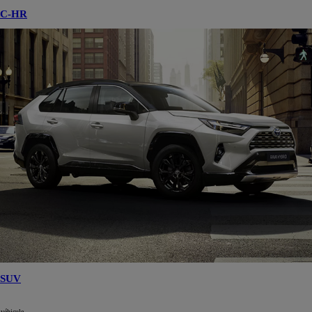
C-HR
SUV