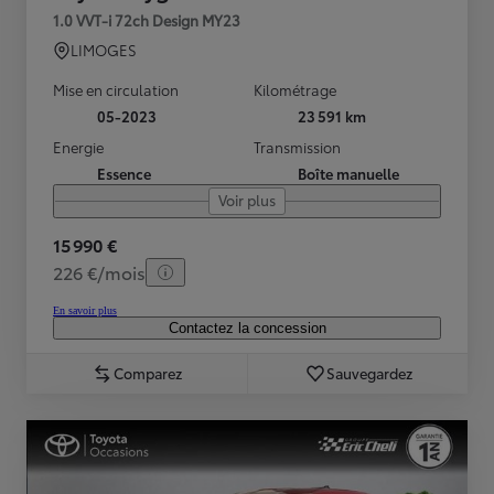
1.0 VVT-i 72ch Design MY23
LIMOGES
Mise en circulation
Kilométrage
05-2023
23 591 km
Energie
Transmission
Essence
Boîte manuelle
Voir plus
15 990 €
226 €/mois
En savoir plus
Contactez la concession
Comparez
Sauvegardez