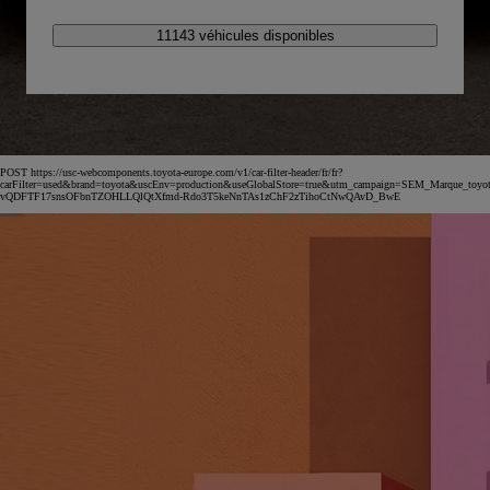
11143 véhicules disponibles
POST https://usc-webcomponents.toyota-europe.com/v1/car-filter-header/fr/fr?
carFilter=used&brand=toyota&uscEnv=production&useGlobalStore=true&utm_campaign=SEM_Marqu
vQDFTF17snsOFbnTZOHLLQlQtXfmd-Rdo3T5keNnTAs1zChF2zTihoCtNwQAvD_BwE