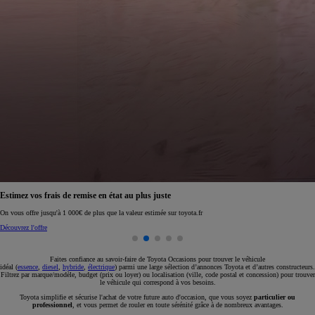
Réservez en ligne votre occasion pour 1€ seulement
Réservez en ligne
Faites confiance au savoir-faire de Toyota Occasions pour trouver le véhicule
idéal (
essence
,
diesel
,
hybride
,
électrique
) parmi une large sélection d’annonces Toyota et d’autres constructeurs.
Filtrez par marque/modèle, budget (prix ou loyer) ou localisation (ville, code postal et concession) pour trouver
le véhicule qui correspond à vos besoins.
Toyota simplifie et sécurise l'achat de votre future auto d'occasion, que vous soyez
particulier ou
professionnel
, et vous permet de rouler en toute sérénité grâce à de nombreux avantages.