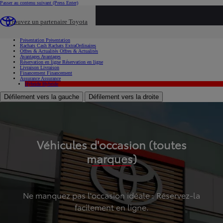
Passer au contenu suivant
(Press Enter)
...
Trouvez un partenaire Toyota
Voiture d'occasion
Présentation
Présentation
Rachats Cash
Rachats ExtraOrdinaires
Offres & Actualités
Offres & Actualités
Avantages
Avantages
Réservation en ligne
Réservation en ligne
Livraison
Livraison
Financement
Financement
Assurance
Assurance
Hybride
Hybride
Défilement vers la gauche
Défilement vers la droite
Véhicules d'occasion (toutes
marques)
Ne manquez pas l'occasion idéale : Réservez-la
facilement en ligne.