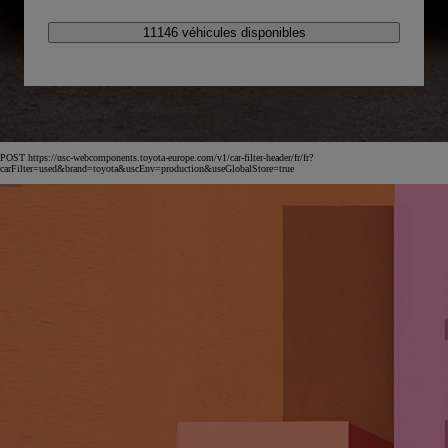
11146 véhicules disponibles
POST https://usc-webcomponents.toyota-europe.com/v1/car-filter-header/fr/fr?
carFilter=used&brand=toyota&uscEnv=production&useGlobalStore=true