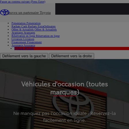
Passer au contenu suivant
(Press Enter)
...
Trouvez un partenaire Toyota
Voiture d'occasion
Présentation
Présentation
Rachats Cash
Rachats ExtraOrdinaires
Offres & Actualités
Offres & Actualités
Avantages
Avantages
Réservation en ligne
Réservation en ligne
Livraison
Livraison
Financement
Financement
Assurance
Assurance
Hybride
Hybride
Défilement vers la gauche
Défilement vers la droite
Véhicules d'occasion (toutes
marques)
Ne manquez pas l'occasion idéale : Réservez-la
facilement en ligne.