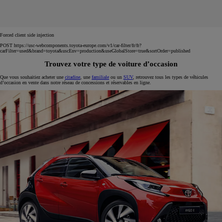
Forced client side injection
POST https://usc-webcomponents.toyota-europe.com/v1/car-filter/fr/fr?
carFilter=used&brand=toyota&uscEnv=production&useGlobalStore=true&sortOrder=published
Trouvez votre type de voiture d’occasion
Que vous souhaitiez acheter une
citadine
, une
familiale
ou un
SUV
, retrouvez tous les types de véhicules
d’occasion en vente dans notre réseau de concessions et réservables en ligne.