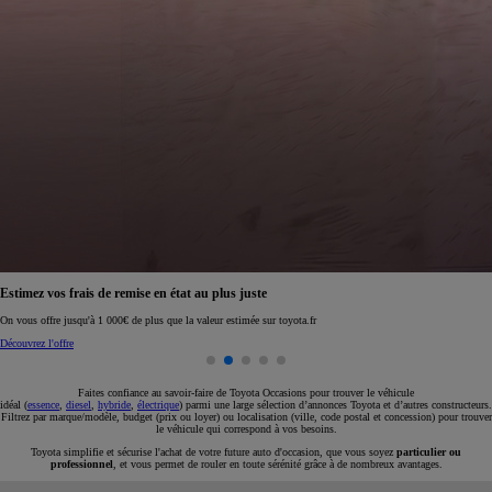
Réservez en ligne votre occasion pour 1€ seulement
Réservez en ligne
Faites confiance au savoir-faire de Toyota Occasions pour trouver le véhicule
idéal (
essence
,
diesel
,
hybride
,
électrique
) parmi une large sélection d’annonces Toyota et d’autres constructeurs.
Filtrez par marque/modèle, budget (prix ou loyer) ou localisation (ville, code postal et concession) pour trouver
le véhicule qui correspond à vos besoins.
Toyota simplifie et sécurise l'achat de votre future auto d'occasion, que vous soyez
particulier ou
professionnel
, et vous permet de rouler en toute sérénité grâce à de nombreux avantages.