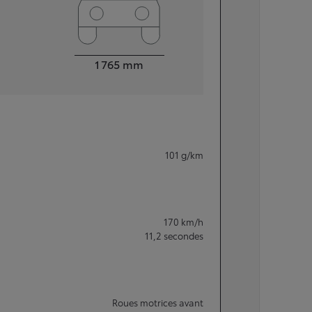
Largeur
1 765
mm
101
g/km
170
km/h
11,2
secondes
Roues motrices avant