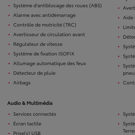
Système d'antiblocage des roues (ABS)
Avert
Alarme avec antidémarrage
Aide
Contrôle de motricité (TRC)
Limit
Avertisseur de circulation avant
Détec
Régulateur de vitesse
Systè
Système de fixation ISOFIX
Systè
Allumage automatique des feux
Systè
Détecteur de pluie
pneu
Airbags
Contr
Audio & Multimédia
Services connectés
Syst
Écran tactile
Syst
Terre
Prise(s) USB