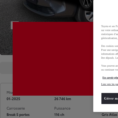
Toyota et ses Pa
sur votre ordina
statistiques d’a
géolocalisation,
Des cookies son
Pour une naviga
informations aff
être déposés. Le
Vous pouvez acc
Présentation
Caractéristiques
ou continuer vot
En savoir plu
Lien vers les pa
Mise en circulation
Kilométrage
Garantie
01-2025
26 746 km
36 mois T
Gérer m
Carrosserie
Puissance
Couleur
Break 5 portes
116 ch
Gris Atlas