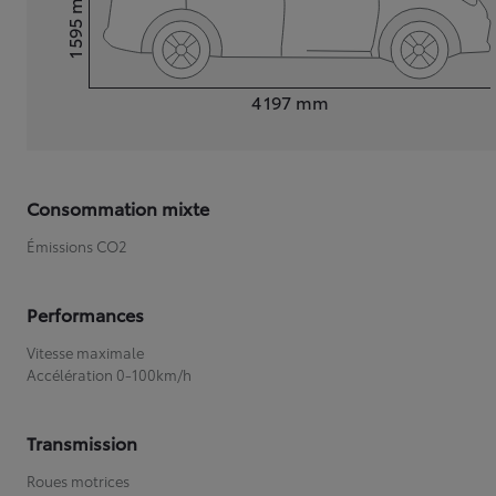
1 595
Hauteur
Longueur
4 197
mm
Consommation mixte
Émissions CO2
Performances
Vitesse maximale
Accélération 0-100km/h
Transmission
Roues motrices