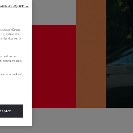
sans accepter →
u traceurs déposés
eur, réaliser des
iser des données de
s perdriez des
x) pourraient alors
Gérer mes cookies",
cepter