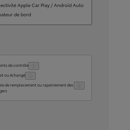
ctivité Apple Car Play / Android Auto
nateur de bord
ints de contrôle
ait ou échangé
ule de remplacement ou rapatriement des
gers