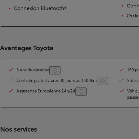
Conne
Connexion Bluetooth®
Ordi
Avantages Toyota
3 ans de garantie
150 po
TOYOTA C-HR
HYBRIDE OU HYBRIDE RECHARGEABLE
Contrôle gratuit après 30 jours ou 1500km
Satisf
Disponible rapidement
Assistance Européenne 24h/24
Véhic
passa
Nos services