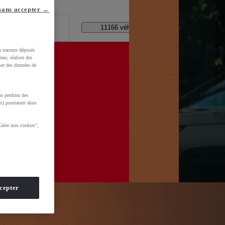
lle ?
sans accepter →
Code Postal / Concession
11166 véhicules disponibles
u traceurs déposés
eur, réaliser des
iser des données de
s perdriez des
WkltZ5T1KXUDb4&gclid=CjwKCAjwhNbTBhB4EiwAsFSg-
x) pourraient alors
Gérer mes cookies",
cepter