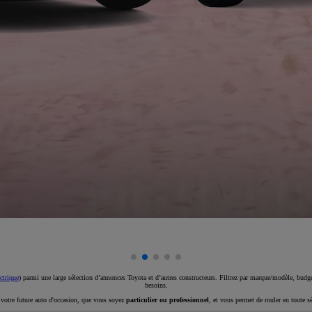
ctrique
) parmi une large sélection d’annonces Toyota et d’autres constructeurs. Filtrez par marque/modèle, budget
besoins.
e votre future auto d'occasion, que vous soyez
particulier ou professionnel
, et vous permet de rouler en toute s