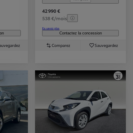
42 990 €
538 €/mois
En savoir plus
ion
Contactez la concession
auvegardez
Comparez
Sauvegardez