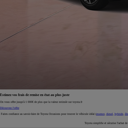
À partir de 19 700 €
Nouvelle Yaris Cross
HYBRIDE
Disponible prochainement
Estimez vos frais de remise en état au plus juste
On vous offre jusqu'à 1 000€ de plus que la valeur estimée sur toyota.fr
Découvrez l'offre
Faites confiance au savoir-faire de Toyota Occasions pour trouver le véhicule idéal (
essence
,
diesel
,
hybride
,
éle
Toyota simplifie et sécurise l'achat d