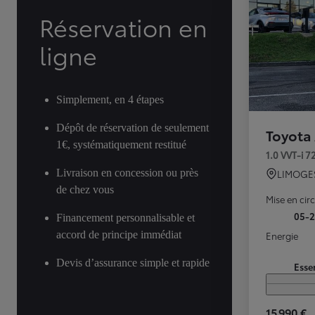
Réservation en
ligne
Simplement, en 4 étapes
Dépôt de réservation de seulement
Toyota
1€, systématiquement restitué
1.0 VVT-i 
Livraison en concession ou près
LIMOGE
de chez vous
Mise en cir
05-
Financement personnalisable et
accord de principe immédiat
Energie
Devis d’assurance simple et rapide
Esse
15 990 €