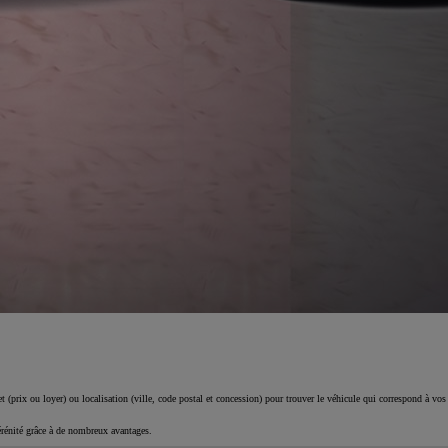
 (prix ou loyer) ou localisation (ville, code postal et concession) pour trouver le véhicule qui correspond à vos
érénité grâce à de nombreux avantages.