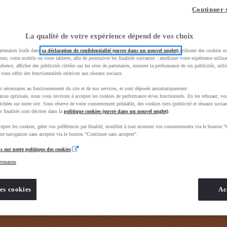
z-vous ?
Quel est votre budget ?
Dans quelle vi
Continuer 
Prix / Loyer
Ville / 
La qualité de votre expérience dépend de vos choix
rtenaires listés dans
sa déclaration de confidentialité (ouvre dans un nouvel onglet)
utilisent des cookies o
teur, votre mobile ou votre tablette, afin de poursuivre les finalités suivantes : améliorer votre expérience utilisat
udience, afficher des publicités ciblées sur les sites de partenaires, mesurer la performance de ces publicités, util
 vous offrir des fonctionnalités relatives aux réseaux sociaux.
t nécessaires au fonctionnement du site et de nos services, et sont déposés automatiquement.
tion optimale, nous vous invitons à accepter les cookies de performance et/ou fonctionnels. En les refusant, vou
e_toyota_occasion_VO&gad_source=1&gad_campaignid=12420073414&gbraid=0AAAAADMU_rPnDkJcpHH
ichées sur notre site. Sous réserve de votre consentement préalable, des cookies tiers (publicité et réseaux sociau
s finalités sont décrites dans la
politique cookies (ouvre dans un nouvel onglet)
.
epter les cookies, gérer vos préférences par finalité, modifier à tout moment vos consentements via le bouton "
re navigation sans accepter via le bouton "Continuer sans accepter".
s sur notre politique des cookies
rtenaires
es cookies
Ac