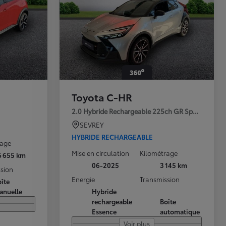
Toyota C-HR
2.0 Hybride Rechargeable 225ch GR Sport Premi
SEVREY
HYBRIDE RECHARGEABLE
rage
Mise en circulation
Kilométrage
6 655 km
06-2025
3 145 km
sion
Energie
Transmission
îte
anuelle
Hybride
rechargeable
Boîte
Essence
automatique
Voir plus