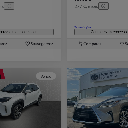
is
277 €/mois
En savoir plus
ntactez la concession
Contactez la concess
arez
Sauvegardez
Comparez
S
Vendu