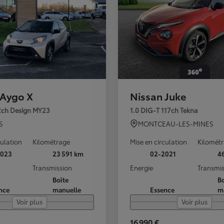
 Aygo X
Nissan Juke
72ch Design MY23
1.0 DIG-T 117ch Tekna
S
MONTCEAU-LES-MINES
culation
Kilométrage
Mise en circulation
Kilomét
2023
23 591 km
02-2021
4
Transmission
Energie
Transmis
Boîte
Bo
nce
manuelle
Essence
m
Voir plus
Voir plus
16 990 €