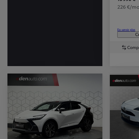
226 €/mo
En savoir plus
Co
Comp
TOYOTA C-HR
HYBRIDE OU HYBRIDE RECHARGEABLE
Disponible rapidement