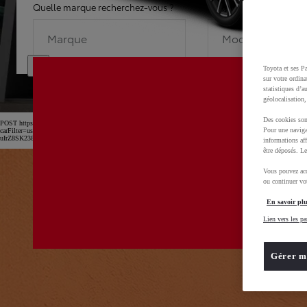
Quelle marque recherchez-vous ?
Quel modèle recherche
Marque
Modèle
Toyota et ses Pa
sur votre ordina
statistiques d’a
géolocalisation,
Des cookies son
POST https://usc-webcomponents.toyota-europe.com/v1/car-filter-header/fr/fr?
Pour une naviga
carFilter=used&brand=toyota&uscEnv=production&useGlobalStore=true&utm_campaign=SEM_Marqu
uIrZ8SK238Kn6x2OwfL2isPTEXM0MwD0BvOsZGv7GXbVu52B_rl2xoCnw4QAvD_BwE
informations aff
être déposés. Le
Vous pouvez acc
ou continuer vot
En savoir plu
Lien vers les pa
Gérer m