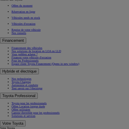
Offres du moment
Réservation en ligne
Véhicules neufs en stock
Véhicules d'occasion
Reprise de votre véhicule
Nos conseils
Financement
Financement des véhicules
Nos solutions de location en LOA ou LLD
Vous préférez acheter ?
Financez votre véhicule d'occasion
Pour les Professionnels
Espace client Toyota Financement
(Opens in new window)
Hybride et électrique
Nos technologies
Toyota Charging
Autonomie et conduite
Tout savoir sur l’électrique
Toyota Professional
Toyota pour les professionnels
Offres Location longue durée
Offres utilitaires
Gamme électrifiée pour les professionnels
Solutions et services
Votre Toyota
Votre Toyota