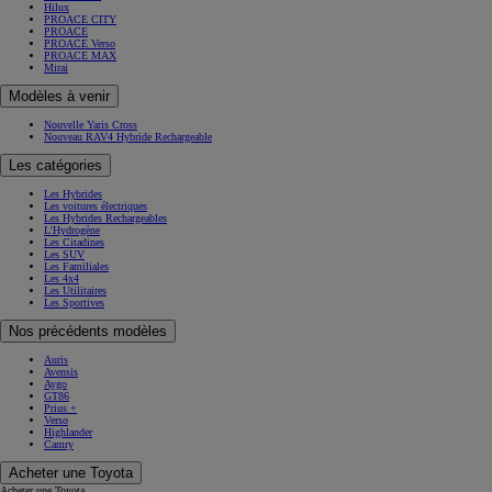
Hilux
PROACE CITY
PROACE
PROACE Verso
PROACE MAX
Mirai
Modèles à venir
Nouvelle Yaris Cross
Nouveau RAV4 Hybride Rechargeable
Les catégories
Les Hybrides
Les voitures électriques
Les Hybrides Rechargeables
L'Hydrogène
Les Citadines
Les SUV
Les Familiales
Les 4x4
Les Utilitaires
Les Sportives
Nos précédents modèles
Auris
Avensis
Aygo
GT86
Prius +
Verso
Highlander
Camry
Acheter une Toyota
Acheter une Toyota