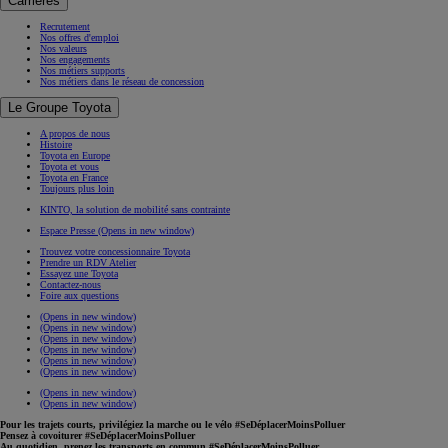
Carrières
Recrutement
Nos offres d'emploi
Nos valeurs
Nos engagements
Nos métiers supports
Nos métiers dans le réseau de concession
Le Groupe Toyota
A propos de nous
Histoire
Toyota en Europe
Toyota et vous
Toyota en France
Toujours plus loin
KINTO, la solution de mobilité sans contrainte
Espace Presse
(Opens in new window)
Trouvez votre concessionnaire Toyota
Prendre un RDV Atelier
Essayez une Toyota
Contactez-nous
Foire aux questions
(Opens in new window)
(Opens in new window)
(Opens in new window)
(Opens in new window)
(Opens in new window)
(Opens in new window)
(Opens in new window)
(Opens in new window)
Pour les trajets courts, privilégiez la marche ou le vélo #SeDéplacerMoinsPolluer
Pensez à covoiturer #SeDéplacerMoinsPolluer
Au quotidien, prenez les transports en commun #SeDéplacerMoinsPolluer