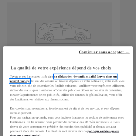
Continuer sans accepter →
Longueur
4 197
mm
La qualité de votre expérience dépend de vos choix
Toyota et ses Partenaires listés dans
sa déclaration de confidentialité (ouvre dans un
nouvel onglet)
utilisent des cookies ou traceurs déposés sur votre ordinateur, votre mobile ou
votre tablette, afin de poursuivre les finalités suivantes : améliorer votre expérience utilisateur,
réaliser des statistiques d’audience, afficher des publicités ciblées sur les sites de partenaires,
mesurer la performance de ces publicités, utiliser des données de géolocalisation, vous offrir
des fonctionnalités relatives aux réseaux sociaux.
Largeur
1 765
mm
Des cookies sont nécessaires au fonctionnement du site et de nos services, et sont déposés
automatiquement.
Pour une navigation optimale, nous vous invitons à accepter les cookies de performance et/ou
fonctionnels. En les refusant, vous perdriez des informations affichées sur notre site. Sous
réserve de votre consentement préalable, des cookies tiers (publicité et réseaux sociaux)
Consommation mixte
pourraient alors être déposés. Les finalités sont décrites dans la
politique cookies (ouvre
dans un nouvel onglet)
.