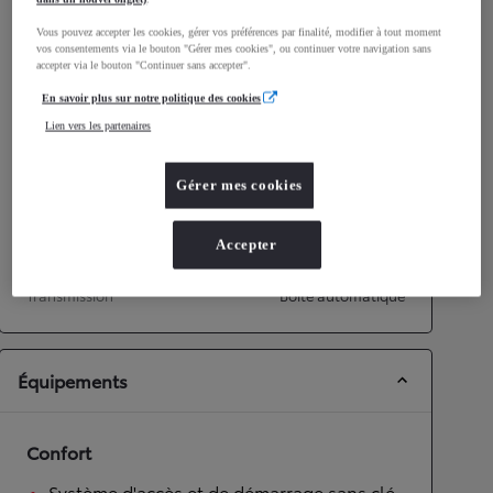
Consommation mixte
4,5
L/100 km
Vous pouvez accepter les cookies, gérer vos préférences par finalité, modifier à tout moment
Émissions CO2
101
g/km
vos consentements via le bouton "Gérer mes cookies", ou continuer votre navigation sans
accepter via le bouton "Continuer sans accepter".
En savoir plus sur notre politique des cookies
Performances
Lien vers les partenaires
Vitesse maximale
170
km/h
Accélération 0-100km/h
10,7
secondes
Gérer mes cookies
Transmission
Accepter
Roues motrices
Roues motrices avant
Transmission
Boîte automatique
Équipements
Confort
Système d'accès et de démarrage sans clé