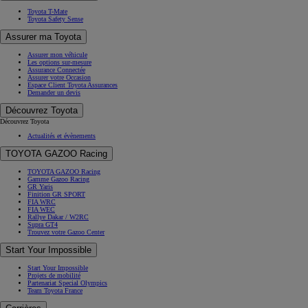
Toyota T-Mate
Toyota Safety Sense
Assurer ma Toyota
Assurer mon véhicule
Les options sur-mesure
Assurance Connectée
Assurer votre Occasion
Espace Client Toyota Assurances
Demander un devis
Découvrez Toyota
Découvrez Toyota
Actualités et évènements
TOYOTA GAZOO Racing
TOYOTA GAZOO Racing
Gamme Gazoo Racing
GR Yaris
Finition GR SPORT
FIA WRC
FIA WEC
Rallye Dakar / W2RC
Supra GT4
Trouvez votre Gazoo Center
Start Your Impossible
Start Your Impossible
Projets de mobilité
Partenariat Special Olympics
Team Toyota France