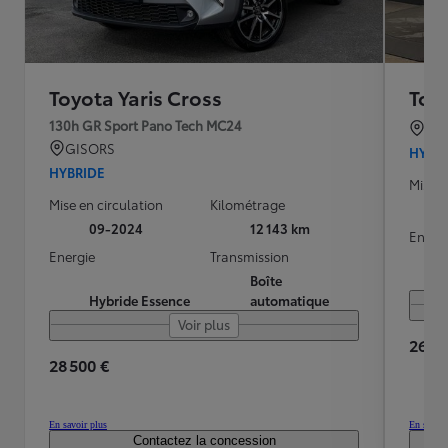
Toyota Yaris Cross
Toyo
130h GR Sport Pano Tech MC24
BO
GISORS
HYBR
HYBRIDE
Mise e
Mise en circulation
Kilométrage
09-2024
12 143 km
Energ
Energie
Transmission
Boîte
Hybride Essence
automatique
Voir plus
26 40
28 500 €
En savoir plus
En savoir
Contactez la concession