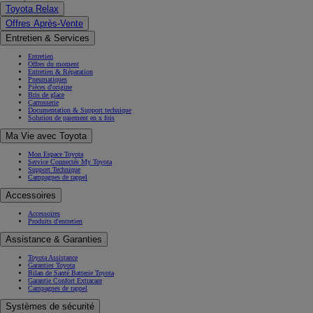
Toyota Relax
Offres Après-Vente
Entretien & Services
Entretien
Offres du moment
Entretien & Réparation
Pneumatiques
Pièces d'origine
Bris de glace
Carrosserie
Documentation & Support technique
Solution de paiement en x fois
Ma Vie avec Toyota
Mon Espace Toyota
Service Connectés My Toyota
Support Technique
Campagnes de rappel
Accessoires
Accessoires
Produits d'entretien
Assistance & Garanties
Toyota Assistance
Garanties Toyota
Bilan de Santé Batterie Toyota
Garantie Confort Extracare
Campagnes de rappel
Systèmes de sécurité