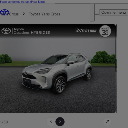
Passer au contenu suivant
(Press Enter)
DEALER NAME
Vous êtes ici
:
Ouvrir le menu
Trouvez un partenaire Toyota
Yaris Cross
Toyota Yaris Cross
1/30