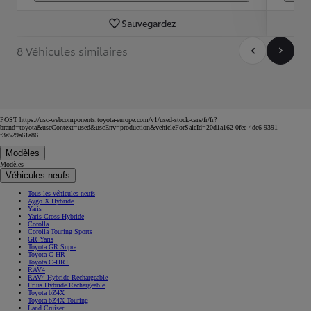
Sauvegardez
8 Véhicules similaires
POST https://usc-webcomponents.toyota-europe.com/v1/used-stock-cars/fr/fr?
brand=toyota&uscContext=used&uscEnv=production&vehicleForSaleId=20d1a162-0fee-4dc6-9391-
f3e529a61a86
Modèles
Modèles
Véhicules neufs
Tous les véhicules neufs
Aygo X Hybride
Yaris
Yaris Cross Hybride
Corolla
Corolla Touring Sports
GR Yaris
Toyota GR Supra
Toyota C-HR
Toyota C-HR+
RAV4
RAV4 Hybride Rechargeable
Prius Hybride Rechargeable
Toyota bZ4X
Toyota bZ4X Touring
Land Cruiser