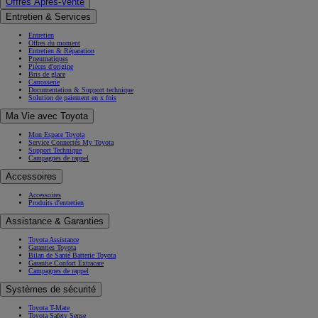
Offres Après-Vente
Entretien & Services
Entretien
Offres du moment
Entretien & Réparation
Pneumatiques
Pièces d'origine
Bris de glace
Carrosserie
Documentation & Support technique
Solution de paiement en x fois
Ma Vie avec Toyota
Mon Espace Toyota
Service Connectés My Toyota
Support Technique
Campagnes de rappel
Accessoires
Accessoires
Produits d'entretien
Assistance & Garanties
Toyota Assistance
Garanties Toyota
Bilan de Santé Batterie Toyota
Garantie Confort Extracare
Campagnes de rappel
Systèmes de sécurité
Toyota T-Mate
Toyota Safety Sense