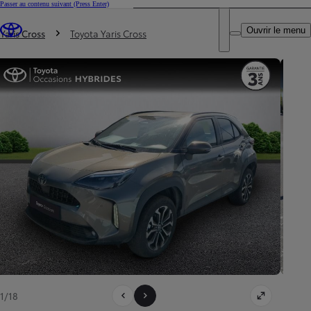
Passer au contenu suivant
(Press Enter)
DEALER NAME
Vous êtes ici
:
Ouvrir le menu
Trouvez un partenaire Toyota
Yaris Cross
Toyota Yaris Cross
1/18