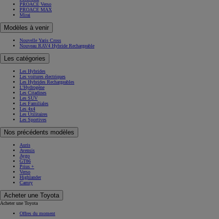
PROACE Verso
PROACE MAX
Mirai
Modèles à venir
Nouvelle Yaris Cross
Nouveau RAV4 Hybride Rechargeable
Les catégories
Les Hybrides
Les voitures électriques
Les Hybrides Rechargeables
L'Hydrogène
Les Citadines
Les SUV
Les Familiales
Les 4x4
Les Utilitaires
Les Sportives
Nos précédents modèles
Auris
Avensis
Aygo
GT86
Prius +
Verso
Highlander
Camry
Acheter une Toyota
Acheter une Toyota
Offres du moment