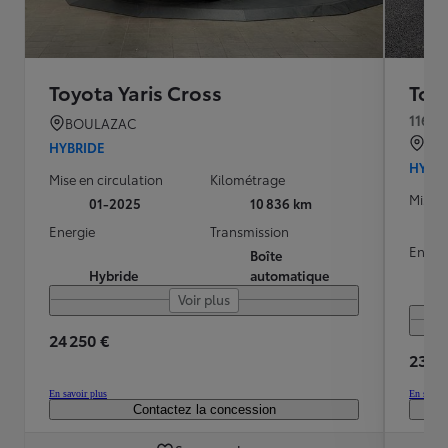
Toyota Yaris Cross
Toyo
116h 
BOULAZAC
QU
HYBRIDE
HYBR
Mise en circulation
Kilométrage
Mise e
01-2025
10 836 km
Energie
Transmission
Energ
Boîte
Hybride
automatique
Voir plus
24 250 €
23 90
En savoir plus
En savoir
Contactez la concession