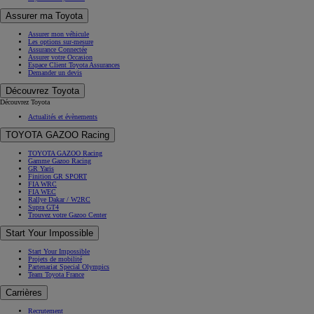
Assurer ma Toyota
Assurer mon véhicule
Les options sur-mesure
Assurance Connectée
Assurer votre Occasion
Espace Client Toyota Assurances
Demander un devis
Découvrez Toyota
Découvrez Toyota
Actualités et évènements
TOYOTA GAZOO Racing
TOYOTA GAZOO Racing
Gamme Gazoo Racing
GR Yaris
Finition GR SPORT
FIA WRC
FIA WEC
Rallye Dakar / W2RC
Supra GT4
Trouvez votre Gazoo Center
Start Your Impossible
Start Your Impossible
Projets de mobilité
Partenariat Special Olympics
Team Toyota France
Carrières
Recrutement