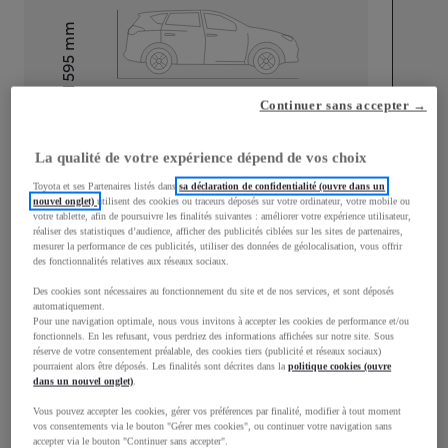
mm
1 595
Hauteur
Continuer sans accepter →
Longueur
4 197
mm
La qualité de votre expérience dépend de vos choix
Toyota et ses Partenaires listés dans
sa déclaration de confidentialité (ouvre dans un
nouvel onglet)
utilisent des cookies ou traceurs déposés sur votre ordinateur, votre mobile ou
votre tablette, afin de poursuivre les finalités suivantes : améliorer votre expérience utilisateur,
réaliser des statistiques d’audience, afficher des publicités ciblées sur les sites de partenaires,
mesurer la performance de ces publicités, utiliser des données de géolocalisation, vous offrir
des fonctionnalités relatives aux réseaux sociaux.
Largeur
1 765
mm
Des cookies sont nécessaires au fonctionnement du site et de nos services, et sont déposés
automatiquement.
Pour une navigation optimale, nous vous invitons à accepter les cookies de performance et/ou
fonctionnels. En les refusant, vous perdriez des informations affichées sur notre site. Sous
réserve de votre consentement préalable, des cookies tiers (publicité et réseaux sociaux)
Consommation mixte
pourraient alors être déposés. Les finalités sont décrites dans la
politique cookies (ouvre
dans un nouvel onglet)
.
Émissions CO2
102
g/km
Vous pouvez accepter les cookies, gérer vos préférences par finalité, modifier à tout moment
vos consentements via le bouton "Gérer mes cookies", ou continuer votre navigation sans
accepter via le bouton "Continuer sans accepter".