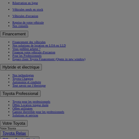
Réservation en ligne
Véhicules neufs en stock
Véhicules d'occasion
Reprise de votre véhicule
Nos conseils
Financement
Financement des véhicules
Nos solutions de location en LOA ou LLD
Vous préférez acheter ?
Financez votre véhicule d'occasion
Pour les Professionnels
Espace client Toyota Financement
(Opens in new window)
Hybride et électrique
Nos technologies
Toyota Charging
Autonomie et conduite
Tout savoir sur l’électrique
Toyota Professional
Toyota pour les professionnels
Offres Location longue durée
Offres utilitaires
Gamme électrifiée pour les professionnels
Solutions et services
Votre Toyota
Votre Toyota
Toyota Relax