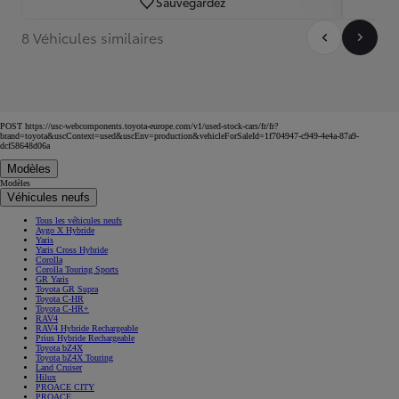
Sauvegardez
8 Véhicules similaires
POST https://usc-webcomponents.toyota-europe.com/v1/used-stock-cars/fr/fr?
brand=toyota&uscContext=used&uscEnv=production&vehicleForSaleId=1f704947-c949-4e4a-87a9-
dcf58648d06a
Modèles
Modèles
Véhicules neufs
Tous les véhicules neufs
Aygo X Hybride
Yaris
Yaris Cross Hybride
Corolla
Corolla Touring Sports
GR Yaris
Toyota GR Supra
Toyota C-HR
Toyota C-HR+
RAV4
RAV4 Hybride Rechargeable
Prius Hybride Rechargeable
Toyota bZ4X
Toyota bZ4X Touring
Land Cruiser
Hilux
PROACE CITY
PROACE