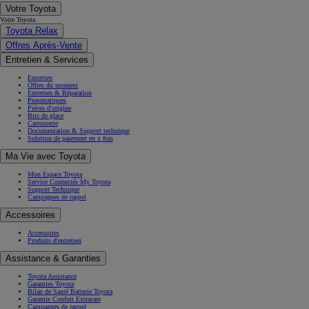
Votre Toyota
Votre Toyota
Toyota Relax
Offres Après-Vente
Entretien & Services
Entretien
Offres du moment
Entretien & Réparation
Pneumatiques
Pièces d'origine
Bris de glace
Carrosserie
Documentation & Support technique
Solution de paiement en x fois
Ma Vie avec Toyota
Mon Espace Toyota
Service Connectés My Toyota
Support Technique
Campagnes de rappel
Accessoires
Accessoires
Produits d'entretien
Assistance & Garanties
Toyota Assistance
Garanties Toyota
Bilan de Santé Batterie Toyota
Garantie Confort Extracare
Campagnes de rappel