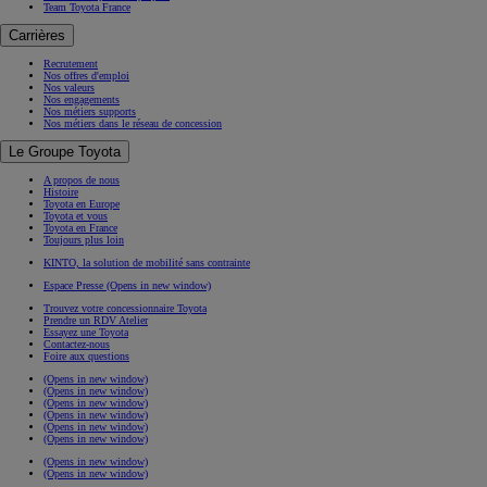
Team Toyota France
Carrières
Recrutement
Nos offres d'emploi
Nos valeurs
Nos engagements
Nos métiers supports
Nos métiers dans le réseau de concession
Le Groupe Toyota
A propos de nous
Histoire
Toyota en Europe
Toyota et vous
Toyota en France
Toujours plus loin
KINTO, la solution de mobilité sans contrainte
Espace Presse
(Opens in new window)
Trouvez votre concessionnaire Toyota
Prendre un RDV Atelier
Essayez une Toyota
Contactez-nous
Foire aux questions
(Opens in new window)
(Opens in new window)
(Opens in new window)
(Opens in new window)
(Opens in new window)
(Opens in new window)
(Opens in new window)
(Opens in new window)