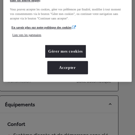
dans un nouvel onglet)
.
Consommation mixte
4,5
L/100 km
Vous pouvez accepter les cookies, gérer vos préférences par finalité, modifier à tout moment
Émissions CO2
101
g/km
vos consentements via le bouton "Gérer mes cookies", ou continuer votre navigation sans
accepter via le bouton "Continuer sans accepter".
En savoir plus sur notre politique des cookies
Performances
Lien vers les partenaires
Vitesse maximale
170
km/h
Accélération 0-100km/h
10,7
secondes
Gérer mes cookies
Transmission
Accepter
Roues motrices
Roues motrices avant
Transmission
Boîte automatique
Équipements
Confort
Système d'accès et de démarrage sans clé