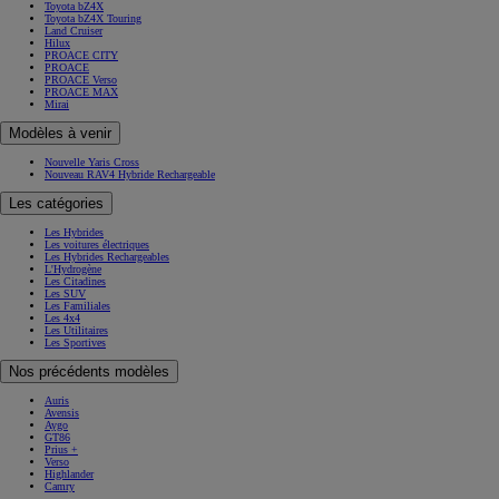
Toyota bZ4X
Toyota bZ4X Touring
Land Cruiser
Hilux
PROACE CITY
PROACE
PROACE Verso
PROACE MAX
Mirai
Modèles à venir
Nouvelle Yaris Cross
Nouveau RAV4 Hybride Rechargeable
Les catégories
Les Hybrides
Les voitures électriques
Les Hybrides Rechargeables
L'Hydrogène
Les Citadines
Les SUV
Les Familiales
Les 4x4
Les Utilitaires
Les Sportives
Nos précédents modèles
Auris
Avensis
Aygo
GT86
Prius +
Verso
Highlander
Camry