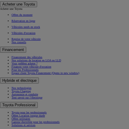
Acheter une Toyota
Acheter une Toyota
Offres du moment
Réservation en ligne
Véhicules neufs en stock
Véhicules d'occasion
Reprise de votre véhicule
Nos conseils
Financement
Financement des véhicules
Nos solutions de location en LOA ou LLD
Vous préférez acheter ?
Financez votre véhicule d'occasion
Pour les Professionnels
Espace client Toyota Financement
(Opens in new window)
Hybride et électrique
Nos technologies
Toyota Charging
Autonomie et conduite
Tout savoir sur l’électrique
Toyota Professional
Toyota pour les professionnels
Offres Location longue durée
Offres utilitaires
Gamme électrifiée pour les professionnels
Solutions et services