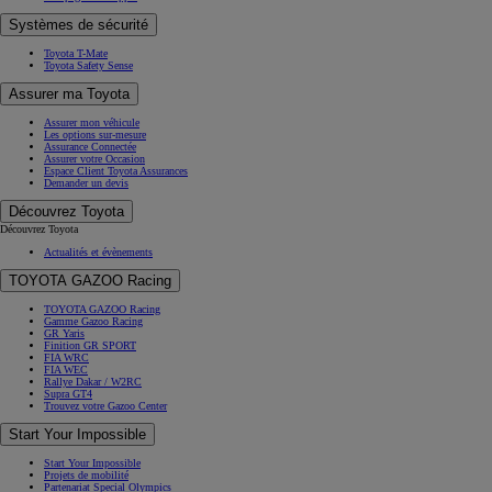
Systèmes de sécurité
Toyota T-Mate
Toyota Safety Sense
Assurer ma Toyota
Assurer mon véhicule
Les options sur-mesure
Assurance Connectée
Assurer votre Occasion
Espace Client Toyota Assurances
Demander un devis
Découvrez Toyota
Découvrez Toyota
Actualités et évènements
TOYOTA GAZOO Racing
TOYOTA GAZOO Racing
Gamme Gazoo Racing
GR Yaris
Finition GR SPORT
FIA WRC
FIA WEC
Rallye Dakar / W2RC
Supra GT4
Trouvez votre Gazoo Center
Start Your Impossible
Start Your Impossible
Projets de mobilité
Partenariat Special Olympics