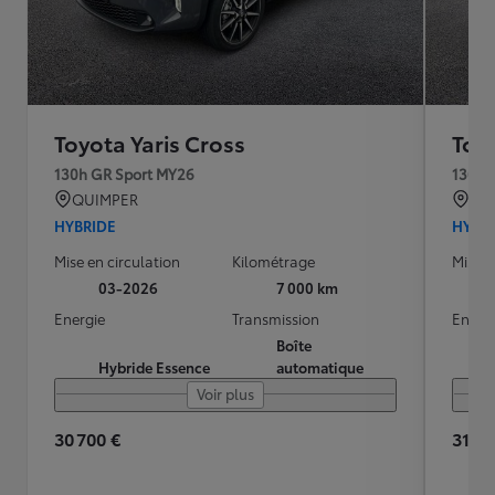
Toyota Yaris Cross
Toyo
130h GR Sport MY26
130h 
QUIMPER
QU
HYBRIDE
HYBR
Mise en circulation
Kilométrage
Mise e
03-2026
7 000 km
Energie
Transmission
Energ
Boîte
Hybride Essence
automatique
Voir plus
30 700 €
31 90