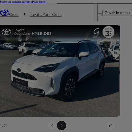
Passer au contenu suivant
(Press Enter)
DEALER NAME
Vous êtes ici
:
Ouvrir le menu
Trouvez un partenaire Toyota
Yaris Cross
Toyota Yaris Cross
1/21