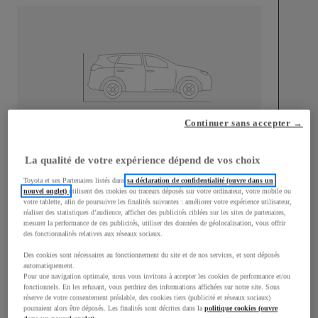
Continuer sans accepter →
Longueur
4 197
mm
La qualité de votre expérience dépend de vos choix
Toyota et ses Partenaires listés dans
sa déclaration de confidentialité (ouvre dans un
nouvel onglet)
utilisent des cookies ou traceurs déposés sur votre ordinateur, votre mobile ou
votre tablette, afin de poursuivre les finalités suivantes : améliorer votre expérience utilisateur,
réaliser des statistiques d’audience, afficher des publicités ciblées sur les sites de partenaires,
mesurer la performance de ces publicités, utiliser des données de géolocalisation, vous offrir
Largeur
1 765
mm
des fonctionnalités relatives aux réseaux sociaux.
Des cookies sont nécessaires au fonctionnement du site et de nos services, et sont déposés
automatiquement.
Pour une navigation optimale, nous vous invitons à accepter les cookies de performance et/ou
fonctionnels. En les refusant, vous perdriez des informations affichées sur notre site. Sous
réserve de votre consentement préalable, des cookies tiers (publicité et réseaux sociaux)
Consommation mixte
pourraient alors être déposés. Les finalités sont décrites dans la
politique cookies (ouvre