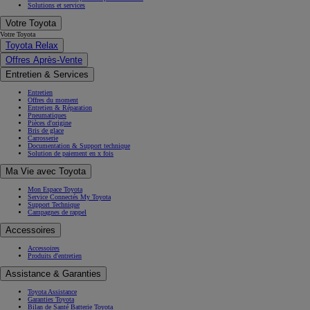
Solutions et services
Votre Toyota
Votre Toyota
Toyota Relax
Offres Après-Vente
Entretien & Services
Entretien
Offres du moment
Entretien & Réparation
Pneumatiques
Pièces d'origine
Bris de glace
Carrosserie
Documentation & Support technique
Solution de paiement en x fois
Ma Vie avec Toyota
Mon Espace Toyota
Service Connectés My Toyota
Support Technique
Campagnes de rappel
Accessoires
Accessoires
Produits d'entretien
Assistance & Garanties
Toyota Assistance
Garanties Toyota
Bilan de Santé Batterie Toyota