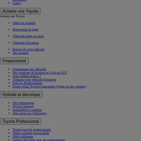
Camry
Acheter une Toyota
Acheter une Toyota
Offres du moment
Réservation en ligne
Véhicules neufs en stock
Véhicules d'occasion
Reprise de votre véhicule
Nos conseils
Financement
Financement des véhicules
Nos solutions de location en LOA ou LLD
Vous préférez acheter ?
Financez votre véhicule d'occasion
Pour les Professionnels
Espace client Toyota Financement
(Opens in new window)
Hybride et électrique
Nos technologies
Toyota Charging
Autonomie et conduite
Tout savoir sur l’électrique
Toyota Professional
Toyota pour les professionnels
Offres Location longue durée
Offres utilitaires
Gamme électrifiée pour les professionnels