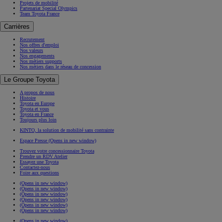
Projets de mobilité
Partenariat Special Olympics
Team Toyota France
Carrières
Recrutement
Nos offres d'emploi
Nos valeurs
Nos engagements
Nos métiers supports
Nos métiers dans le réseau de concession
Le Groupe Toyota
A propos de nous
Histoire
Toyota en Europe
Toyota et vous
Toyota en France
Toujours plus loin
KINTO, la solution de mobilité sans contrainte
Espace Presse
(Opens in new window)
Trouvez votre concessionnaire Toyota
Prendre un RDV Atelier
Essayez une Toyota
Contactez-nous
Foire aux questions
(Opens in new window)
(Opens in new window)
(Opens in new window)
(Opens in new window)
(Opens in new window)
(Opens in new window)
(Opens in new window)