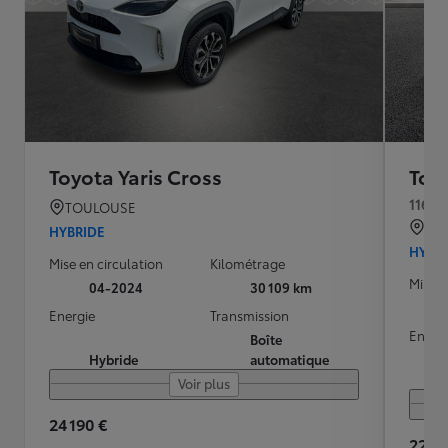
Toyota Yaris Cross
Toyo
116h 
TOULOUSE
QU
HYBRIDE
HYBR
Mise en circulation
Kilométrage
Mise e
04-2024
30 109 km
Energie
Transmission
Energ
Boîte
Hybride
automatique
Voir plus
24 190 €
22 99