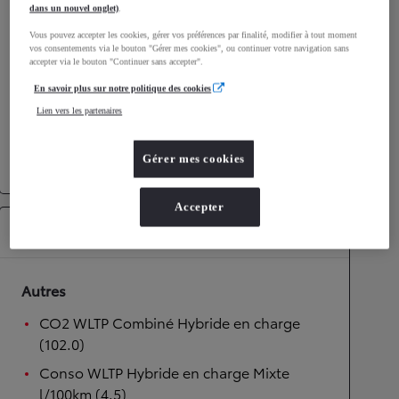
dans un nouvel onglet)
.
Performances
Vous pouvez accepter les cookies, gérer vos préférences par finalité, modifier à tout moment
vos consentements via le bouton "Gérer mes cookies", ou continuer votre navigation sans
Vitesse maximale
170
km/h
accepter via le bouton "Continuer sans accepter".
Accélération 0-100km/h
10,7
secondes
En savoir plus sur notre politique des cookies
Lien vers les partenaires
Transmission
Gérer mes cookies
Transmission
Boîte automatique
Accepter
Équipements
Autres
CO2 WLTP Combiné Hybride en charge
(102.0)
Conso WLTP Hybride en charge Mixte
l/100km (4.5)