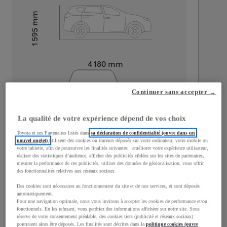
mm
1 595
Hauteur
Longueur
4 180
mm
Continuer sans accepter →
La qualité de votre expérience dépend de vos choix
Toyota et ses Partenaires listés dans
sa déclaration de confidentialité (ouvre dans un
Largeur
1 765
mm
nouvel onglet)
utilisent des cookies ou traceurs déposés sur votre ordinateur, votre mobile ou
votre tablette, afin de poursuivre les finalités suivantes : améliorer votre expérience utilisateur,
réaliser des statistiques d’audience, afficher des publicités ciblées sur les sites de partenaires,
mesurer la performance de ces publicités, utiliser des données de géolocalisation, vous offrir
des fonctionnalités relatives aux réseaux sociaux.
Consommation mixte
Des cookies sont nécessaires au fonctionnement du site et de nos services, et sont déposés
automatiquement.
Consommation mixte
4,5
L/100 km
Pour une navigation optimale, nous vous invitons à accepter les cookies de performance et/ou
fonctionnels. En les refusant, vous perdriez des informations affichées sur notre site. Sous
Émissions CO2
102
g/km
réserve de votre consentement préalable, des cookies tiers (publicité et réseaux sociaux)
pourraient alors être déposés. Les finalités sont décrites dans la
politique cookies (ouvre