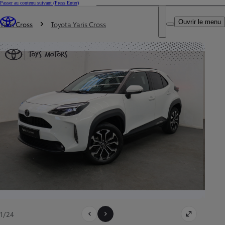
Passer au contenu suivant
(Press Enter)
DEALER NAME
Vous êtes ici
:
Ouvrir le menu
Trouvez un partenaire Toyota
Yaris Cross
Toyota Yaris Cross
1/24