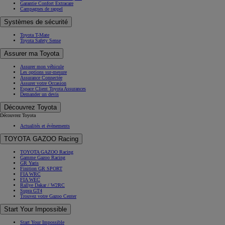
Garantie Confort Extracare
Campagnes de rappel
Systèmes de sécurité
Toyota T-Mate
Toyota Safety Sense
Assurer ma Toyota
Assurer mon véhicule
Les options sur-mesure
Assurance Connectée
Assurer votre Occasion
Espace Client Toyota Assurances
Demander un devis
Découvrez Toyota
Découvrez Toyota
Actualités et évènements
TOYOTA GAZOO Racing
TOYOTA GAZOO Racing
Gamme Gazoo Racing
GR Yaris
Finition GR SPORT
FIA WRC
FIA WEC
Rallye Dakar / W2RC
Supra GT4
Trouvez votre Gazoo Center
Start Your Impossible
Start Your Impossible