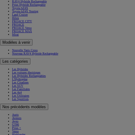
RAV4 Hybride Rechargeable
Prius Hybride Rechargeable
Toyota bZ4X
Toyota bZ4X Touring
Land Cruiser
Hilux
PROACE CITY
PROACE
PROACE Verso
PROACE MAX
Mirai
Modèles à venir
Nouvelle Yaris Cross
Nouveau RAV4 Hybride Rechargeable
Les catégories
Les Hybrides
Les voitures électriques
Les Hybrides Rechargeables
L'Hydrogène
Les Citadines
Les SUV
Les Familiales
Les 4x4
Les Utilitaires
Les Sportives
Nos précédents modèles
Auris
Avensis
Aygo
GT86
Prius +
Verso
Highlander