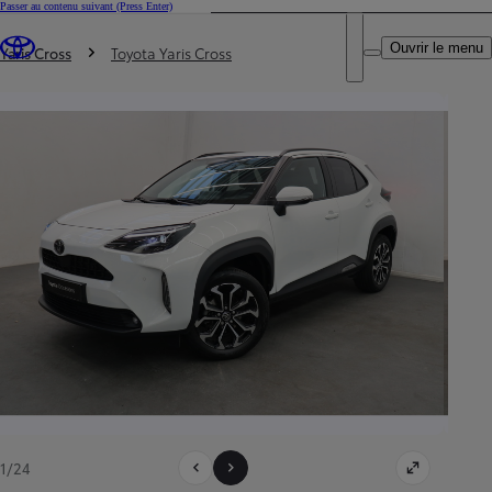
Passer au contenu suivant
(Press Enter)
DEALER NAME
Vous êtes ici
:
Ouvrir le menu
Trouvez un partenaire Toyota
Yaris Cross
Toyota Yaris Cross
1/24