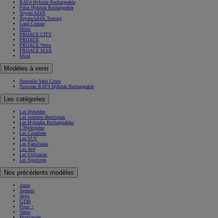
RAV4 Hybride Rechargeable
Prius Hybride Rechargeable
Toyota bZ4X
Toyota bZ4X Touring
Land Cruiser
Hilux
PROACE CITY
PROACE
PROACE Verso
PROACE MAX
Mirai
Modèles à venir
Nouvelle Yaris Cross
Nouveau RAV4 Hybride Rechargeable
Les catégories
Les Hybrides
Les voitures électriques
Les Hybrides Rechargeables
L'Hydrogène
Les Citadines
Les SUV
Les Familiales
Les 4x4
Les Utilitaires
Les Sportives
Nos précédents modèles
Auris
Avensis
Aygo
GT86
Prius +
Verso
Highlander