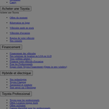
Camry
Acheter une Toyota
Acheter une Toyota
Offres du moment
Réservation en ligne
Véhicules neufs en stock
Véhicules d'occasion
Reprise de votre véhicule
Nos conseils
Financement
Financement des véhicules
Nos solutions de location en LOA ou LLD
Vous préférez acheter ?
Financez votre véhicule d'occasion
Pour les Professionnels
Espace client Toyota Financement
(Opens in new window)
Hybride et électrique
Nos technologies
Toyota Charging
Autonomie et conduite
Tout savoir sur l’électrique
Toyota Professional
Toyota pour les professionnels
Offres Location longue durée
Offres utilitaires
Gamme électrifiée pour les professionnels