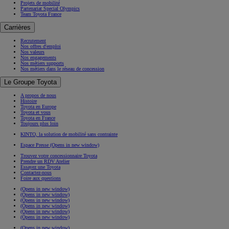
Projets de mobilité
Partenariat Special Olympics
Team Toyota France
Carrières
Recrutement
Nos offres d'emploi
Nos valeurs
Nos engagements
Nos métiers supports
Nos métiers dans le réseau de concession
Le Groupe Toyota
A propos de nous
Histoire
Toyota en Europe
Toyota et vous
Toyota en France
Toujours plus loin
KINTO, la solution de mobilité sans contrainte
Espace Presse
(Opens in new window)
Trouvez votre concessionnaire Toyota
Prendre un RDV Atelier
Essayez une Toyota
Contactez-nous
Foire aux questions
(Opens in new window)
(Opens in new window)
(Opens in new window)
(Opens in new window)
(Opens in new window)
(Opens in new window)
(Opens in new window)