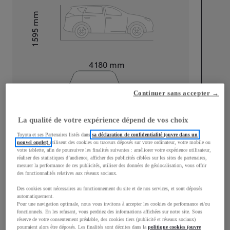
mm
1 595
Hauteur
Longueur
4 180
mm
Continuer sans accepter →
La qualité de votre expérience dépend de vos choix
Toyota et ses Partenaires listés dans
sa déclaration de confidentialité (ouvre dans un
Largeur
1 765
mm
nouvel onglet)
utilisent des cookies ou traceurs déposés sur votre ordinateur, votre mobile ou
votre tablette, afin de poursuivre les finalités suivantes : améliorer votre expérience utilisateur,
réaliser des statistiques d’audience, afficher des publicités ciblées sur les sites de partenaires,
mesurer la performance de ces publicités, utiliser des données de géolocalisation, vous offrir
des fonctionnalités relatives aux réseaux sociaux.
Consommation mixte
Des cookies sont nécessaires au fonctionnement du site et de nos services, et sont déposés
automatiquement.
Consommation mixte
4,5
L/100 km
Pour une navigation optimale, nous vous invitons à accepter les cookies de performance et/ou
fonctionnels. En les refusant, vous perdriez des informations affichées sur notre site. Sous
Émissions CO2
101
g/km
réserve de votre consentement préalable, des cookies tiers (publicité et réseaux sociaux)
pourraient alors être déposés. Les finalités sont décrites dans la
politique cookies (ouvre