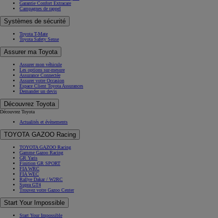
Garantie Confort Extracare
Campagnes de rappel
Systèmes de sécurité
Toyota T-Mate
Toyota Safety Sense
Assurer ma Toyota
Assurer mon véhicule
Les options sur-mesure
Assurance Connectée
Assurer votre Occasion
Espace Client Toyota Assurances
Demander un devis
Découvrez Toyota
Découvrez Toyota
Actualités et évènements
TOYOTA GAZOO Racing
TOYOTA GAZOO Racing
Gamme Gazoo Racing
GR Yaris
Finition GR SPORT
FIA WRC
FIA WEC
Rallye Dakar / W2RC
Supra GT4
Trouvez votre Gazoo Center
Start Your Impossible
Start Your Impossible