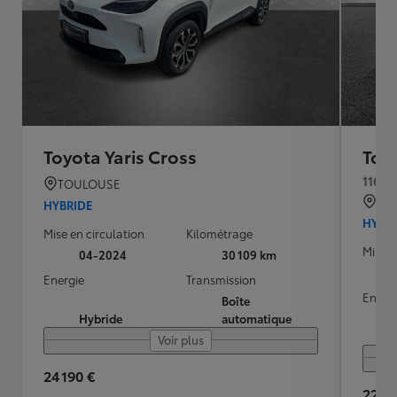
Toyota Yaris Cross
Toyo
116h 
TOULOUSE
QU
HYBRIDE
HYBR
Mise en circulation
Kilométrage
Mise e
04-2024
30 109 km
Energie
Transmission
Energ
Boîte
Hybride
automatique
Voir plus
24 190 €
22 99