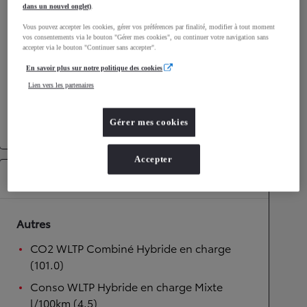
dans un nouvel onglet)
.
Performances
Vous pouvez accepter les cookies, gérer vos préférences par finalité, modifier à tout moment
vos consentements via le bouton "Gérer mes cookies", ou continuer votre navigation sans
Vitesse maximale
170
km/h
accepter via le bouton "Continuer sans accepter".
Accélération 0-100km/h
10,7
secondes
En savoir plus sur notre politique des cookies
Lien vers les partenaires
Transmission
Gérer mes cookies
Transmission
Boîte automatique
Accepter
Équipements
Autres
CO2 WLTP Combiné Hybride en charge
(101.0)
Conso WLTP Hybride en charge Mixte
l/100km (4.5)