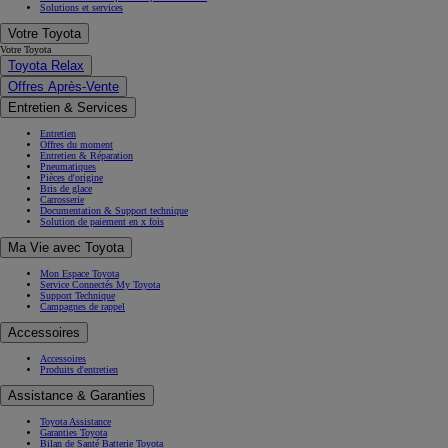
Solutions et services
Votre Toyota
Votre Toyota
Toyota Relax
Offres Après-Vente
Entretien & Services
Entretien
Offres du moment
Entretien & Réparation
Pneumatiques
Pièces d'origine
Bris de glace
Carrosserie
Documentation & Support technique
Solution de paiement en x fois
Ma Vie avec Toyota
Mon Espace Toyota
Service Connectés My Toyota
Support Technique
Campagnes de rappel
Accessoires
Accessoires
Produits d'entretien
Assistance & Garanties
Toyota Assistance
Garanties Toyota
Bilan de Santé Batterie Toyota