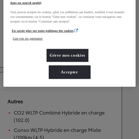
dans un nouvel onglet)
.
Performances
Vous pouvez accepter les cookies, gérer vos préférences par finalité, modifier à tout moment
vos consentements via le bouton "Gérer mes cookies", ou continuer votre navigation sans
Vitesse maximale
170
km/h
accepter via le bouton "Continuer sans accepter".
Accélération 0-100km/h
10,7
secondes
En savoir plus sur notre politique des cookies
Lien vers les partenaires
Transmission
Gérer mes cookies
Transmission
Boîte automatique
Accepter
Équipements
Autres
CO2 WLTP Combiné Hybride en charge
(102.0)
Conso WLTP Hybride en charge Mixte
l/100km (4.5)