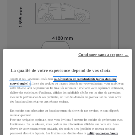
mm
1 595
Hauteur
Longueur
4 180
mm
Continuer sans accepter →
La qualité de votre expérience dépend de vos choix
Toyota et ses Partenaires listés dans
sa déclaration de confidentialité (ouvre dans un
Largeur
1 765
mm
nouvel onglet)
utilisent des cookies ou traceurs déposés sur votre ordinateur, votre mobile ou
votre tablette, afin de poursuivre les finalités suivantes : améliorer votre expérience utilisateur,
réaliser des statistiques d’audience, afficher des publicités ciblées sur les sites de partenaires,
mesurer la performance de ces publicités, utiliser des données de géolocalisation, vous offrir
des fonctionnalités relatives aux réseaux sociaux.
Consommation mixte
Des cookies sont nécessaires au fonctionnement du site et de nos services, et sont déposés
automatiquement.
Consommation mixte
4,5
L/100 km
Pour une navigation optimale, nous vous invitons à accepter les cookies de performance et/ou
fonctionnels. En les refusant, vous perdriez des informations affichées sur notre site. Sous
Émissions CO2
102
g/km
réserve de votre consentement préalable, des cookies tiers (publicité et réseaux sociaux)
pourraient alors être déposés. Les finalités sont décrites dans la
politique cookies (ouvre