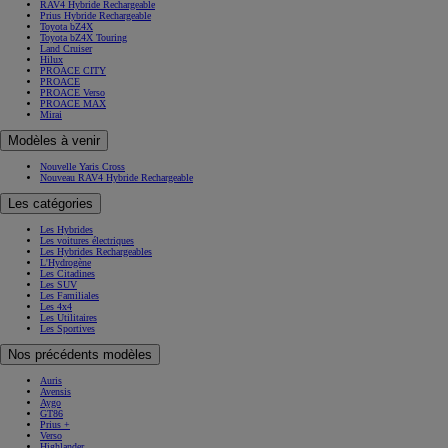
RAV4 Hybride Rechargeable
Prius Hybride Rechargeable
Toyota bZ4X
Toyota bZ4X Touring
Land Cruiser
Hilux
PROACE CITY
PROACE
PROACE Verso
PROACE MAX
Mirai
Modèles à venir
Nouvelle Yaris Cross
Nouveau RAV4 Hybride Rechargeable
Les catégories
Les Hybrides
Les voitures électriques
Les Hybrides Rechargeables
L'Hydrogène
Les Citadines
Les SUV
Les Familiales
Les 4x4
Les Utilitaires
Les Sportives
Nos précédents modèles
Auris
Avensis
Aygo
GT86
Prius +
Verso
Highlander