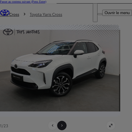
Passer au contenu suivant
(Press Enter)
DEALER NAME
Vous êtes ici
:
Ouvrir le menu
Trouvez un partenaire Toyota
Yaris Cross
Toyota Yaris Cross
1/23