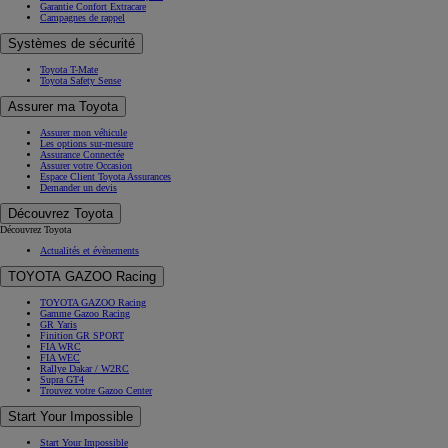
Garantie Confort Extracare
Campagnes de rappel
Systèmes de sécurité
Toyota T-Mate
Toyota Safety Sense
Assurer ma Toyota
Assurer mon véhicule
Les options sur-mesure
Assurance Connectée
Assurer votre Occasion
Espace Client Toyota Assurances
Demander un devis
Découvrez Toyota
Découvrez Toyota
Actualités et évènements
TOYOTA GAZOO Racing
TOYOTA GAZOO Racing
Gamme Gazoo Racing
GR Yaris
Finition GR SPORT
FIA WRC
FIA WEC
Rallye Dakar / W2RC
Supra GT4
Trouvez votre Gazoo Center
Start Your Impossible
Start Your Impossible