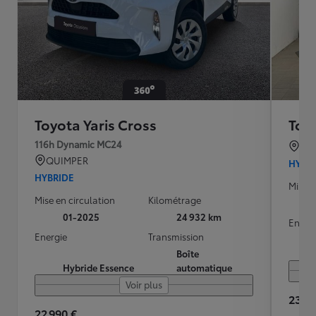
Toyota Yaris Cross
Toyo
116h Dynamic MC24
BO
QUIMPER
HYBR
HYBRIDE
Mise e
Mise en circulation
Kilométrage
01-2025
24 932 km
Energ
Energie
Transmission
Boîte
Hybride Essence
automatique
Voir plus
23 39
22 990 €