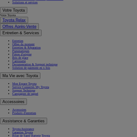
Solutions et services
Votre Toyota
Votre Toyota
Toyota Relax
Offres Après-Vente
Entretien & Services
Entretien
Offres du moment
Entretien & Réparation
Pneumatiques
Pièces d'origine
Bris de glace
Carrosserie
Documentation & Support technique
Solution de paiement en x fois
Ma Vie avec Toyota
Mon Espace Toyota
Service Connectés My Toyota
Support Technique
Campagnes de rappel
Accessoires
Accessoires
Produits d'entretien
Assistance & Garanties
Toyota Assistance
Garanties Toyota
Bilan de Santé Batterie Toyota