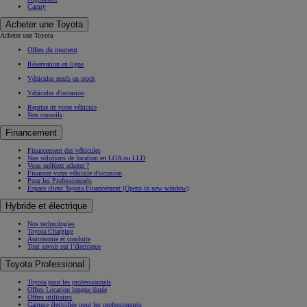
Camry
Acheter une Toyota
Acheter une Toyota
Offres du moment
Réservation en ligne
Véhicules neufs en stock
Véhicules d'occasion
Reprise de votre véhicule
Nos conseils
Financement
Financement des véhicules
Nos solutions de location en LOA ou LLD
Vous préférez acheter ?
Financez votre véhicule d'occasion
Pour les Professionnels
Espace client Toyota Financement
(Opens in new window)
Hybride et électrique
Nos technologies
Toyota Charging
Autonomie et conduite
Tout savoir sur l’électrique
Toyota Professional
Toyota pour les professionnels
Offres Location longue durée
Offres utilitaires
Gamme électrifiée pour les professionnels