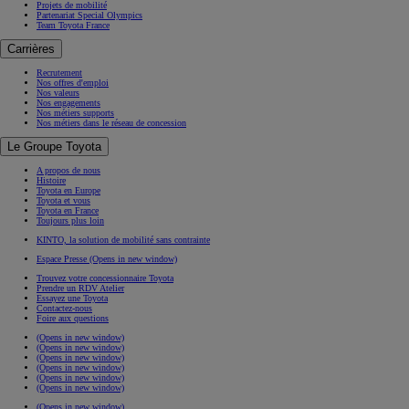
Projets de mobilité
Partenariat Special Olympics
Team Toyota France
Carrières
Recrutement
Nos offres d'emploi
Nos valeurs
Nos engagements
Nos métiers supports
Nos métiers dans le réseau de concession
Le Groupe Toyota
A propos de nous
Histoire
Toyota en Europe
Toyota et vous
Toyota en France
Toujours plus loin
KINTO, la solution de mobilité sans contrainte
Espace Presse
(Opens in new window)
Trouvez votre concessionnaire Toyota
Prendre un RDV Atelier
Essayez une Toyota
Contactez-nous
Foire aux questions
(Opens in new window)
(Opens in new window)
(Opens in new window)
(Opens in new window)
(Opens in new window)
(Opens in new window)
(Opens in new window)