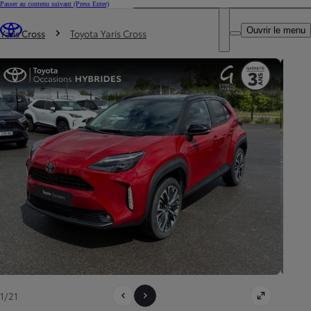
Passer au contenu suivant
(Press Enter)
DEALER NAME
Vous êtes ici
:
Ouvrir le menu
Trouvez un partenaire Toyota
Yaris Cross
Toyota Yaris Cross
1/21