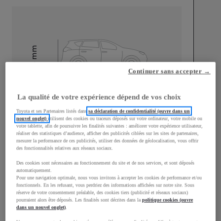
mm
1 595
Hauteur
Continuer sans accepter →
Longueur
4 180
mm
La qualité de votre expérience dépend de vos choix
Toyota et ses Partenaires listés dans
sa déclaration de confidentialité (ouvre dans un
nouvel onglet)
utilisent des cookies ou traceurs déposés sur votre ordinateur, votre mobile ou
votre tablette, afin de poursuivre les finalités suivantes : améliorer votre expérience utilisateur,
réaliser des statistiques d’audience, afficher des publicités ciblées sur les sites de partenaires,
mesurer la performance de ces publicités, utiliser des données de géolocalisation, vous offrir
des fonctionnalités relatives aux réseaux sociaux.
Des cookies sont nécessaires au fonctionnement du site et de nos services, et sont déposés
Largeur
1 765
mm
automatiquement.
Pour une navigation optimale, nous vous invitons à accepter les cookies de performance et/ou
fonctionnels. En les refusant, vous perdriez des informations affichées sur notre site. Sous
réserve de votre consentement préalable, des cookies tiers (publicité et réseaux sociaux)
pourraient alors être déposés. Les finalités sont décrites dans la
politique cookies (ouvre
dans un nouvel onglet)
.
Consommation mixte