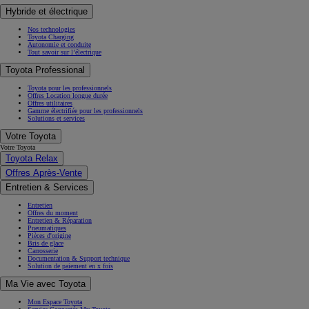
Espace client Toyota Financement
(Opens in new window)
Hybride et électrique
Nos technologies
Toyota Charging
Autonomie et conduite
Tout savoir sur l’électrique
Toyota Professional
Toyota pour les professionnels
Offres Location longue durée
Offres utilitaires
Gamme électrifiée pour les professionnels
Solutions et services
Votre Toyota
Votre Toyota
Toyota Relax
Offres Après-Vente
Entretien & Services
Entretien
Offres du moment
Entretien & Réparation
Pneumatiques
Pièces d'origine
Bris de glace
Carrosserie
Documentation & Support technique
Solution de paiement en x fois
Ma Vie avec Toyota