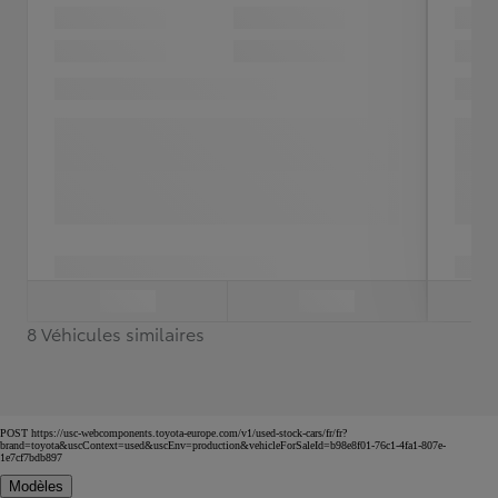
8 Véhicules similaires
POST https://usc-webcomponents.toyota-europe.com/v1/used-stock-cars/fr/fr?
brand=toyota&uscContext=used&uscEnv=production&vehicleForSaleId=b98e8f01-76c1-4fa1-807e-
1e7cf7bdb897