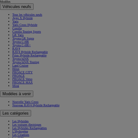
Modèles
Modèles
Véhicules neufs
Tous les véhicules neufs
Aygo X Hybride
Yaris
Yaris Cross Hybride
Corolla
Corolla Touring Sports
GR Yaris
Toyota GR Supra
Toyota C-HR
Toyota C-HR+
RAV4
RAV4 Hybride Rechargeable
Prius Hybride Rechargeable
Toyota bZ4X
Toyota bZ4X Touring
Land Cruiser
Hilux
PROACE CITY
PROACE
PROACE Verso
PROACE MAX
Mirai
Modèles à venir
Nouvelle Yaris Cross
Nouveau RAV4 Hybride Rechargeable
Les catégories
Les Hybrides
Les voitures électriques
Les Hybrides Rechargeables
L'Hydrogène