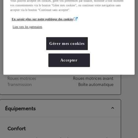
Vous pouvez accepter les cookies, gérer vos préférences par finalité, modifier à tout moment
vos consentements via le bouton "Gérer mes cookies", ou continuer votre navigation sans
Consommation mixte
4,5
L/100 km
accepter via le bouton "Continuer sans accepter".
Émissions CO2
108
g/km
En savoir plus sur notre politique des cookies
Lien vers les partenaires
Performances
Vitesse maximale
170
km/h
Gérer mes cookies
Accélération 0-100km/h
10,7
secondes
Accepter
Transmission
Roues motrices
Roues motrices avant
Transmission
Boîte automatique
Équipements
Confort