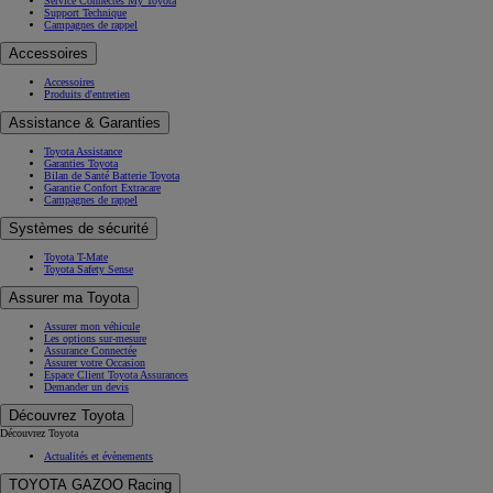
Mon Espace Toyota
Service Connectés My Toyota
Support Technique
Campagnes de rappel
Accessoires
Accessoires
Produits d'entretien
Assistance & Garanties
Toyota Assistance
Garanties Toyota
Bilan de Santé Batterie Toyota
Garantie Confort Extracare
Campagnes de rappel
Systèmes de sécurité
Toyota T-Mate
Toyota Safety Sense
Assurer ma Toyota
Assurer mon véhicule
Les options sur-mesure
Assurance Connectée
Assurer votre Occasion
Espace Client Toyota Assurances
Demander un devis
Découvrez Toyota
Découvrez Toyota
Actualités et évènements