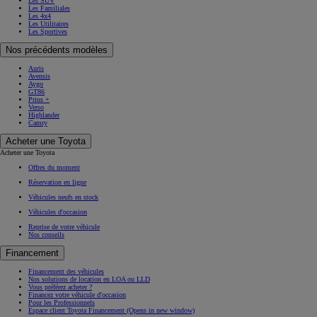
Les Citadines
Les SUV
Les Familiales
Les 4x4
Les Utilitaires
Les Sportives
Nos précédents modèles
Auris
Avensis
Aygo
GT86
Prius +
Verso
Highlander
Camry
Acheter une Toyota
Acheter une Toyota
Offres du moment
Réservation en ligne
Véhicules neufs en stock
Véhicules d'occasion
Reprise de votre véhicule
Nos conseils
Financement
Financement des véhicules
Nos solutions de location en LOA ou LLD
Vous préférez acheter ?
Financez votre véhicule d'occasion
Pour les Professionnels