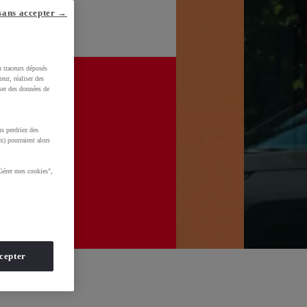
sans accepter →
u traceurs déposés
eur, réaliser des
iser des données de
s perdriez des
x) pourraient alors
Gérer mes cookies",
cepter