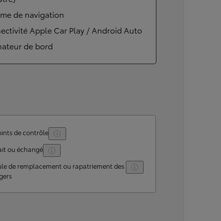
ème de navigation
ctivité Apple Car Play / Android Auto
nateur de bord
ints de contrôle
ait ou échangé
ule de remplacement ou rapatriement des
gers