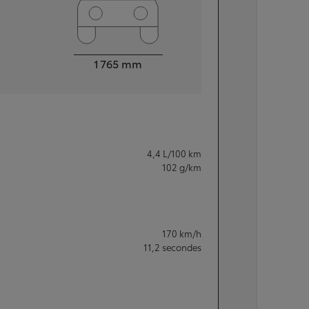
Largeur
1 765
mm
4,4
L/100 km
102
g/km
170
km/h
11,2
secondes