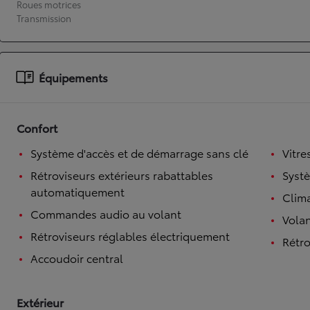
Roues motrices
Transmission
À partir de 19 700 €
Nouvelle Yaris Cross
HYBRIDE
Disponible prochainement
Équipements
Confort
Système d'accès et de démarrage sans clé
Vitre
Rétroviseurs extérieurs rabattables
Syst
automatiquement
Clim
Commandes audio au volant
Volan
Rétroviseurs réglables électriquement
Rétro
Accoudoir central
Extérieur