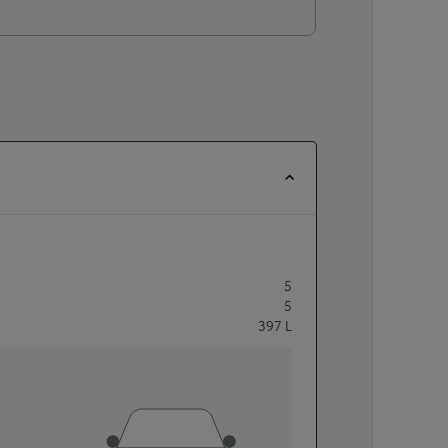
5
5
397
L