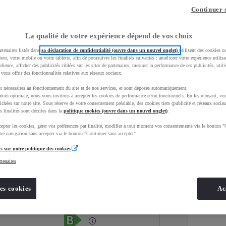
Continuer 
La qualité de votre expérience dépend de vos choix
rtenaires listés dans
sa déclaration de confidentialité (ouvre dans un nouvel onglet)
utilisent des cookies o
teur, votre mobile ou votre tablette, afin de poursuivre les finalités suivantes : améliorer votre expérience utilisat
udience, afficher des publicités ciblées sur les sites de partenaires, mesurer la performance de ces publicités, util
 vous offrir des fonctionnalités relatives aux réseaux sociaux.
t nécessaires au fonctionnement du site et de nos services, et sont déposés automatiquement.
tion optimale, nous vous invitons à accepter les cookies de performance et/ou fonctionnels. En les refusant, vou
ichées sur notre site. Sous réserve de votre consentement préalable, des cookies tiers (publicité et réseaux sociau
s finalités sont décrites dans la
politique cookies (ouvre dans un nouvel onglet)
.
epter les cookies, gérer vos préférences par finalité, modifier à tout moment vos consentements via le bouton "
Services
Concession
re navigation sans accepter via le bouton "Continuer sans accepter".
s sur notre politique des cookies
rtenaires
Energie
oyota Occasions
Hybride Essence
es cookies
Ac
Étiquette énergétique