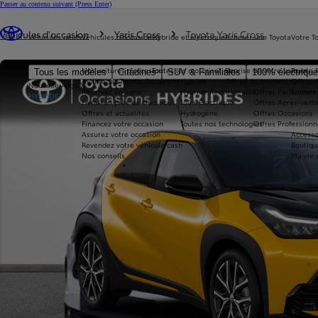
Passer au contenu suivant
(Press Enter)
Vous êtes ici
:
Véhicules d'occasion
Yaris Cross
Toyota Yaris Cross
Véhicules neufs
Véhicules d'occasion
Hybride et électrique
Acheter une Toyota
Votre T
Nos voitures d'occasion
Toutes les motorisations
Reprise de votre voiture
Toyota 
Tous les modèles
Citadines
SUV & Familiales
100% électriqu
Avantages Toyota Occasions
Hybride
Offres du moment
Offres 
Nouvelle Aygo X
Réservez en ligne
Hybride Rechargeable
Offres Particuliers
Entrete
HYBRIDE
Livraison près de chez vous
100% Électrique
Offres Après-vente
Offres et actualités
Hydrogène
Offres Occasions
Financez votre occasion
Toutes nos technologies
Offres Professionn
Assurez votre occasion
Accesso
Revendez votre véhicule cash
Boutiqu
Nos conseils
Ma vie 