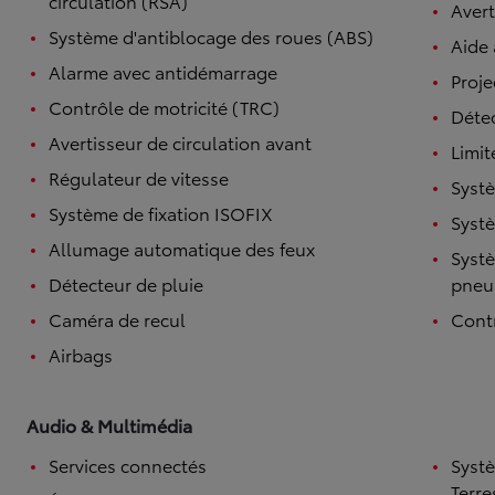
circulation (RSA)
Avert
Système d'antiblocage des roues (ABS)
Aide
Alarme avec antidémarrage
Proje
Contrôle de motricité (TRC)
Détec
Avertisseur de circulation avant
Limit
Régulateur de vitesse
Systè
Système de fixation ISOFIX
Systè
Allumage automatique des feux
Systè
Détecteur de pluie
pneu
Caméra de recul
Contr
Airbags
Audio & Multimédia
Services connectés
Syst
Terre