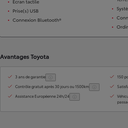
Écran tactile
Syst
Prise(s) USB
Conne
Connexion Bluetooth®
Ordi
Avantages Toyota
TOYOTA C-HR
HYBRIDE OU HYBRIDE RECHARGEABLE
3 ans de garantie
150 po
Disponible rapidement
Contrôle gratuit après 30 jours ou 1500km
Satisf
Assistance Européenne 24h/24
Véhic
passa