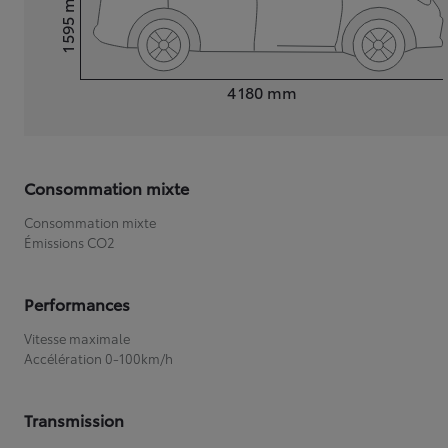
1 595
Hauteur
Longueur
4 180
mm
Consommation mixte
Consommation mixte
Émissions CO2
Performances
Vitesse maximale
Accélération 0-100km/h
Transmission