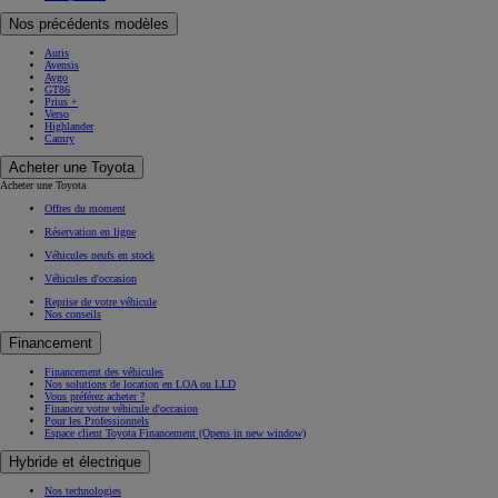
Nos précédents modèles
Auris
Avensis
Aygo
GT86
Prius +
Verso
Highlander
Camry
Acheter une Toyota
Acheter une Toyota
Offres du moment
Réservation en ligne
Véhicules neufs en stock
Véhicules d'occasion
Reprise de votre véhicule
Nos conseils
Financement
Financement des véhicules
Nos solutions de location en LOA ou LLD
Vous préférez acheter ?
Financez votre véhicule d'occasion
Pour les Professionnels
Espace client Toyota Financement
(Opens in new window)
Hybride et électrique
Nos technologies