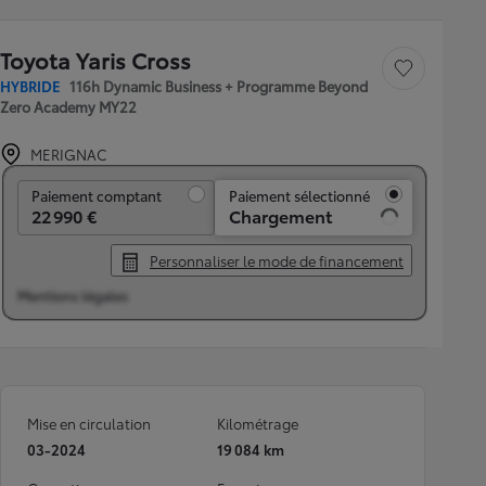
Toyota Yaris Cross
Sauvegarder le véh
HYBRIDE
116h Dynamic Business + Programme Beyond
Zero Academy MY22
MERIGNAC
Paiement comptant
Paiement comptant
Paiement sélectionné
22 990 €
Chargement
Personnaliser le mode de financement
Mentions légales
Mise en circulation
Kilométrage
03-2024
19 084 km