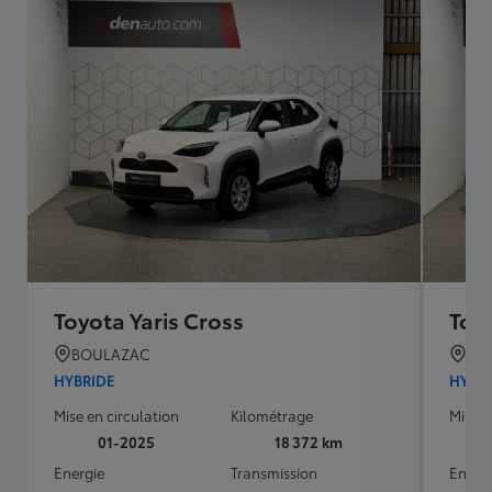
Toyota Yaris Cross
Toyo
BOULAZAC
BO
HYBRIDE
HYBR
Mise en circulation
Kilométrage
Mise e
01-2025
18 372 km
Energie
Transmission
Energ