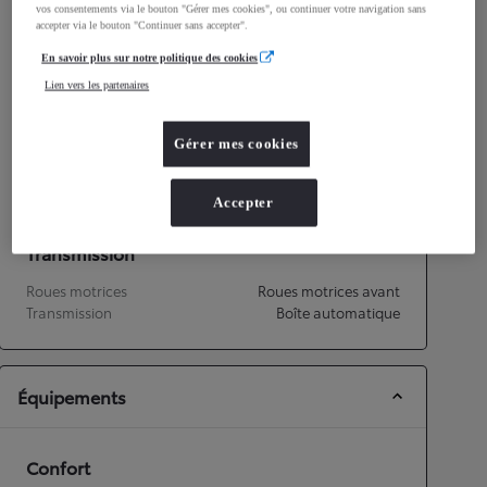
Consommation mixte
vos consentements via le bouton "Gérer mes cookies", ou continuer votre navigation sans
accepter via le bouton "Continuer sans accepter".
Consommation mixte
4,4
L/100 km
Émissions CO2
100
g/km
En savoir plus sur notre politique des cookies
Lien vers les partenaires
Performances
Gérer mes cookies
Vitesse maximale
170
km/h
Accélération 0-100km/h
11,2
secondes
Accepter
Transmission
Roues motrices
Roues motrices avant
Transmission
Boîte automatique
Équipements
Confort