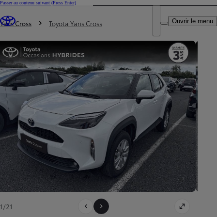
Passer au contenu suivant
(Press Enter)
DEALER NAME
Vous êtes ici
:
Ouvrir le menu
Trouvez un partenaire Toyota
Yaris Cross
Toyota Yaris Cross
1/21