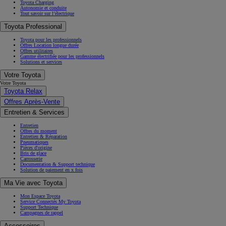
Toyota Charging
Autonomie et conduite
Tout savoir sur l’électrique
Toyota Professional
Toyota pour les professionnels
Offres Location longue durée
Offres utilitaires
Gamme électrifiée pour les professionnels
Solutions et services
Votre Toyota
Votre Toyota
Toyota Relax
Offres Après-Vente
Entretien & Services
Entretien
Offres du moment
Entretien & Réparation
Pneumatiques
Pièces d'origine
Bris de glace
Carrosserie
Documentation & Support technique
Solution de paiement en x fois
Ma Vie avec Toyota
Mon Espace Toyota
Service Connectés My Toyota
Support Technique
Campagnes de rappel
Accessoires