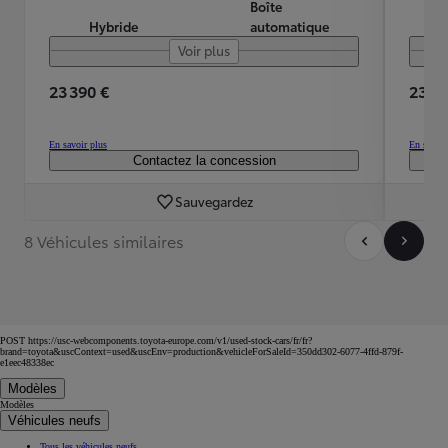
Boîte
Hybride
automatique
Voir plus
23 390 €
23 19
En savoir plus
En savoir
Contactez la concession
Sauvegardez
8 Véhicules similaires
POST https://usc-webcomponents.toyota-europe.com/v1/used-stock-cars/fr/fr?
brand=toyota&uscContext=used&uscEnv=production&vehicleForSaleId=350dd302-6077-4ffd-879f-
e1eec48338ec
Modèles
Modèles
Véhicules neufs
Tous les véhicules neufs