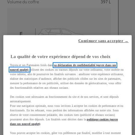
Volume du coffre
397
L
mm
Continuer sans accepter →
1 595
Hauteur
La qualité de votre expérience dépend de vos choix
Longueur
4 180
mm
Toyota et ses Partenaires listés dans
sa déclaration de confidentialité (ouvre dans un
nouvel onglet)
utilisent des cookies ou traceurs déposés sur votre ordinateur, votre mobile ou
votre tablette, afin de poursuivre les finalités suivantes : améliorer votre expérience utilisateur,
réaliser des statistiques d’audience, afficher des publicités ciblées sur les sites de partenaires,
mesurer la performance de ces publicités, utiliser des données de géolocalisation, vous offrir
des fonctionnalités relatives aux réseaux sociaux.
Des cookies sont nécessaires au fonctionnement du site et de nos services, et sont déposés
automatiquement.
Largeur
1 765
mm
Pour une navigation optimale, nous vous invitons à accepter les cookies de performance et/ou
fonctionnels. En les refusant, vous perdriez des informations affichées sur notre site. Sous
réserve de votre consentement préalable, des cookies tiers (publicité et réseaux sociaux)
pourraient alors être déposés. Les finalités sont décrites dans la
politique cookies (ouvre
dans un nouvel onglet)
.
Vous pouvez accepter les cookies, gérer vos préférences par finalité, modifier à tout moment