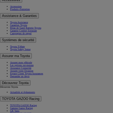
Accessoires
Produits d'entretien
Assistance & Garanties
Toyota Assistance
Garanties Toyota
Bilan de Santé Batterie Toyota
Garantie Confort Extracare
Campagnes de rappel
Systèmes de sécurité
Toyota T-Mate
Toyota Safety Sense
Assurer ma Toyota
Assurer mon véhicule
Les options sur-mesure
Assurance Connectée
Assurer votre Occasion
Espace Client Toyota Assurances
Demander un devis
Découvrez Toyota
Découvrez Toyota
Actualités et évènements
TOYOTA GAZOO Racing
TOYOTA GAZOO Racing
Gamme Gazoo Racing
GR Yaris