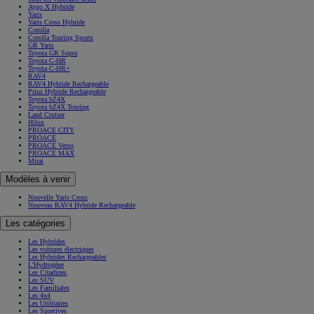
Aygo X Hybride
Yaris
Yaris Cross Hybride
Corolla
Corolla Touring Sports
GR Yaris
Toyota GR Supra
Toyota C-HR
Toyota C-HR+
RAV4
RAV4 Hybride Rechargeable
Prius Hybride Rechargeable
Toyota bZ4X
Toyota bZ4X Touring
Land Cruiser
Hilux
PROACE CITY
PROACE
PROACE Verso
PROACE MAX
Mirai
Modèles à venir
Nouvelle Yaris Cross
Nouveau RAV4 Hybride Rechargeable
Les catégories
Les Hybrides
Les voitures électriques
Les Hybrides Rechargeables
L'Hydrogène
Les Citadines
Les SUV
Les Familiales
Les 4x4
Les Utilitaires
Les Sportives