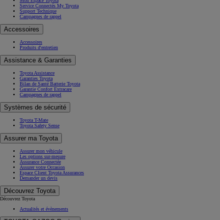
Mon Espace Toyota
Service Connectés My Toyota
Support Technique
Campagnes de rappel
Accessoires
Accessoires
Produits d'entretien
Assistance & Garanties
Toyota Assistance
Garanties Toyota
Bilan de Santé Batterie Toyota
Garantie Confort Extracare
Campagnes de rappel
Systèmes de sécurité
Toyota T-Mate
Toyota Safety Sense
Assurer ma Toyota
Assurer mon véhicule
Les options sur-mesure
Assurance Connectée
Assurer votre Occasion
Espace Client Toyota Assurances
Demander un devis
Découvrez Toyota
Découvrez Toyota
Actualités et évènements