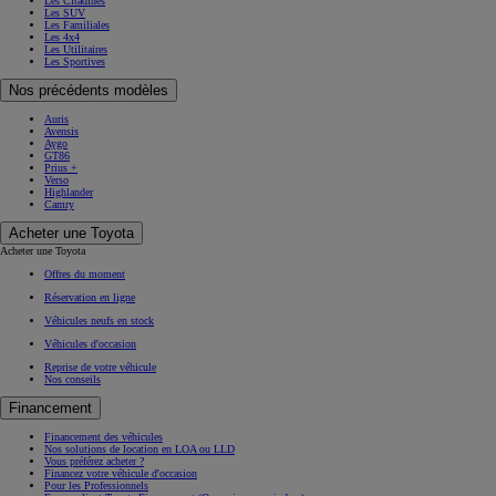
Les Citadines
Les SUV
Les Familiales
Les 4x4
Les Utilitaires
Les Sportives
Nos précédents modèles
Auris
Avensis
Aygo
GT86
Prius +
Verso
Highlander
Camry
Acheter une Toyota
Acheter une Toyota
Offres du moment
Réservation en ligne
Véhicules neufs en stock
Véhicules d'occasion
Reprise de votre véhicule
Nos conseils
Financement
Financement des véhicules
Nos solutions de location en LOA ou LLD
Vous préférez acheter ?
Financez votre véhicule d'occasion
Pour les Professionnels