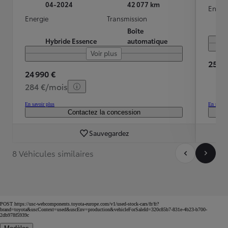
04-2024
42 077 km
Energ
Energie
Transmission
Boîte
Hybride Essence
automatique
Voir plus
25 99
24 990 €
284 €/mois
En savoir plus
En savoir
Contactez la concession
Sauvegardez
8 Véhicules similaires
POST https://usc-webcomponents.toyota-europe.com/v1/used-stock-cars/fr/fr?
brand=toyota&uscContext=used&uscEnv=production&vehicleForSaleId=320c85b7-831e-4b23-b700-
2db978f5939c