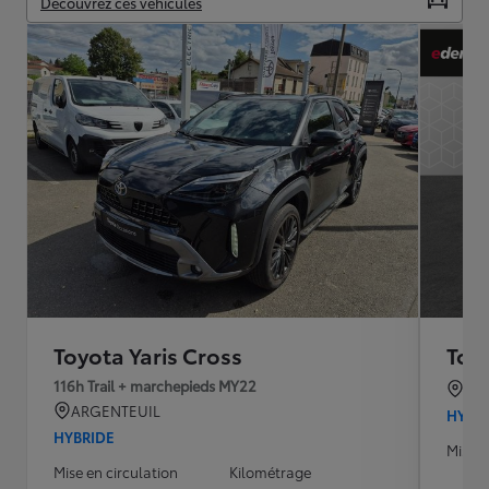
Découvrez ces véhicules
Toyota Yaris Cross
Toyo
116h Trail + marchepieds MY22
CA
ARGENTEUIL
HYBR
HYBRIDE
Mise e
Mise en circulation
Kilométrage