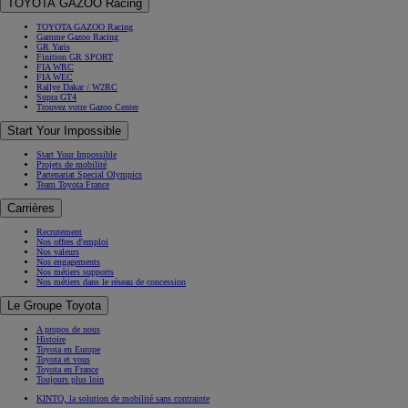
TOYOTA GAZOO Racing
TOYOTA GAZOO Racing
Gamme Gazoo Racing
GR Yaris
Finition GR SPORT
FIA WRC
FIA WEC
Rallye Dakar / W2RC
Supra GT4
Trouvez votre Gazoo Center
Start Your Impossible
Start Your Impossible
Projets de mobilité
Partenariat Special Olympics
Team Toyota France
Carrières
Recrutement
Nos offres d'emploi
Nos valeurs
Nos engagements
Nos métiers supports
Nos métiers dans le réseau de concession
Le Groupe Toyota
A propos de nous
Histoire
Toyota en Europe
Toyota et vous
Toyota en France
Toujours plus loin
KINTO, la solution de mobilité sans contrainte