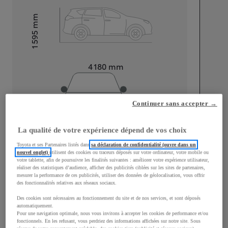
mm
1 595
Hauteur
Longueur
4 180
mm
Continuer sans accepter →
La qualité de votre expérience dépend de vos choix
Largeur
1 765
mm
Toyota et ses Partenaires listés dans
sa déclaration de confidentialité (ouvre dans un
nouvel onglet)
utilisent des cookies ou traceurs déposés sur votre ordinateur, votre mobile ou
votre tablette, afin de poursuivre les finalités suivantes : améliorer votre expérience utilisateur,
réaliser des statistiques d’audience, afficher des publicités ciblées sur les sites de partenaires,
mesurer la performance de ces publicités, utiliser des données de géolocalisation, vous offrir
des fonctionnalités relatives aux réseaux sociaux.
Consommation mixte
Des cookies sont nécessaires au fonctionnement du site et de nos services, et sont déposés
Consommation mixte
4,4
L/100 km
automatiquement.
Pour une navigation optimale, nous vous invitons à accepter les cookies de performance et/ou
Émissions CO2
112
g/km
fonctionnels. En les refusant, vous perdriez des informations affichées sur notre site. Sous