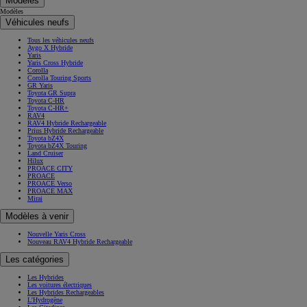
Modèles
Modèles
Véhicules neufs
Tous les véhicules neufs
Aygo X Hybride
Yaris
Yaris Cross Hybride
Corolla
Corolla Touring Sports
GR Yaris
Toyota GR Supra
Toyota C-HR
Toyota C-HR+
RAV4
RAV4 Hybride Rechargeable
Prius Hybride Rechargeable
Toyota bZ4X
Toyota bZ4X Touring
Land Cruiser
Hilux
PROACE CITY
PROACE
PROACE Verso
PROACE MAX
Mirai
Modèles à venir
Nouvelle Yaris Cross
Nouveau RAV4 Hybride Rechargeable
Les catégories
Les Hybrides
Les voitures électriques
Les Hybrides Rechargeables
L'Hydrogène