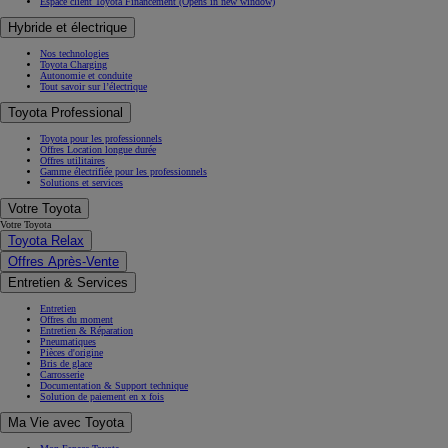
Espace client Toyota Financement
(Opens in new window)
Hybride et électrique
Nos technologies
Toyota Charging
Autonomie et conduite
Tout savoir sur l’électrique
Toyota Professional
Toyota pour les professionnels
Offres Location longue durée
Offres utilitaires
Gamme électrifiée pour les professionnels
Solutions et services
Votre Toyota
Votre Toyota
Toyota Relax
Offres Après-Vente
Entretien & Services
Entretien
Offres du moment
Entretien & Réparation
Pneumatiques
Pièces d'origine
Bris de glace
Carrosserie
Documentation & Support technique
Solution de paiement en x fois
Ma Vie avec Toyota