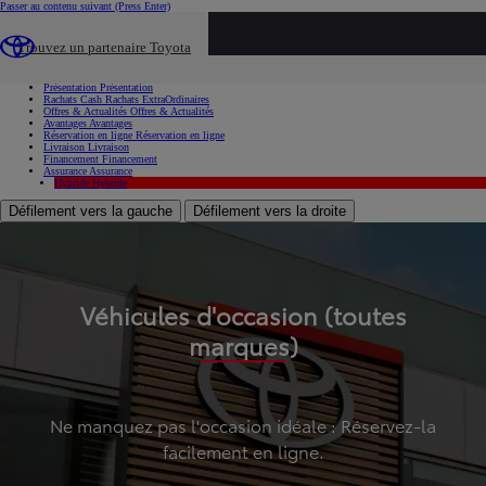
Passer au contenu suivant
(Press Enter)
...
Trouvez un partenaire Toyota
Voiture d'occasion
Présentation
Présentation
Rachats Cash
Rachats ExtraOrdinaires
Offres & Actualités
Offres & Actualités
Avantages
Avantages
Réservation en ligne
Réservation en ligne
Livraison
Livraison
Financement
Financement
Assurance
Assurance
Hybride
Hybride
Défilement vers la gauche
Défilement vers la droite
Véhicules d'occasion (toutes
marques)
Ne manquez pas l'occasion idéale : Réservez-la
facilement en ligne.