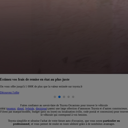
Réservez en ligne votre occasion pour 1€ seulement
Réservez en ligne
Faites confiance au savoir-faire de Toyota Occasions pour trouver le véhicule
idéal (
essence
,
diesel
,
hybride
,
électrique
) parmi une large sélection d’annonces Toyota et d’autres constructeurs.
Filtrez par marque/modèle, budget (prix ou loyer) ou localisation (ville, code postal et concession) pour trouver
le véhicule qui correspond à vos besoins.
Toyota simplifie et sécurise l'achat de votre future auto d'occasion, que vous soyez
particulier ou
professionnel
, et vous permet de rouler en toute sérénité grâce à de nombreux avantages.