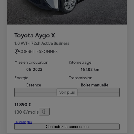
Toyota Aygo X
1.0 VVT-i 72ch Active Business
CORBEIL ESSONNES
Mise en circulation
Kilométrage
05-2023
16 402 km
Energie
Transmission
Essence
Boîte manuelle
Voir plus
11 890 €
130 €/mois
En savoir plus
Contactez la concession