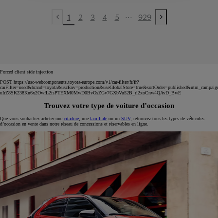
...
1
2
3
4
5
929
Previous page
Next page
Forced client side injection
POST https://usc-webcomponents.toyota-europe.com/v1/car-filter/fr/fr?
carFilter=used&brand=toyota&uscEnv=production&useGlobalStore=true&sortOrder=published&utm
uIrZ8SK238Kn6x2OwfL2isPTEXM0MwD0BvOsZGv7GXbVu52B_rl2xoCnw4QAvD_BwE
Trouvez votre type de voiture d’occasion
Que vous souhaitiez acheter une
citadine
, une
familiale
ou un
SUV
, retrouvez tous les types de véhicules
d’occasion en vente dans notre réseau de concessions et réservables en ligne.