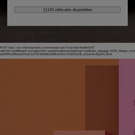
11143 véhicules disponibles
POST https://usc-webcomponents.toyota-europe.com/v1/car-filter-header/fr/fr?
carFilter=used&brand=toyota&uscEnv=production&useGlobalStore=true&utm_campaign=SEM_Marqu
uIrZ8SK238Kn6x2OwfL2isPTEXM0MwD0BvOsZGv7GXbVu52B_rl2xoCnw4QAvD_BwE