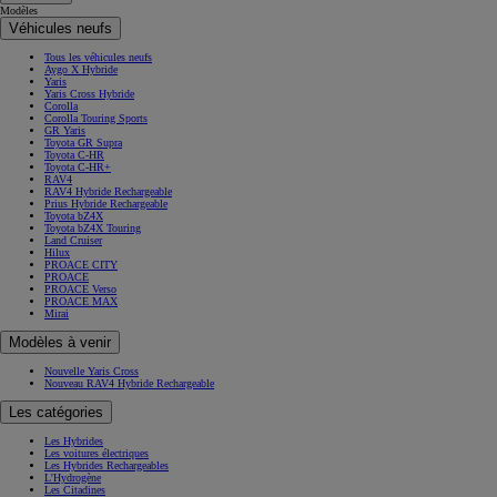
Modèles
Véhicules neufs
Tous les véhicules neufs
Aygo X Hybride
Yaris
Yaris Cross Hybride
Corolla
Corolla Touring Sports
GR Yaris
Toyota GR Supra
Toyota C-HR
Toyota C-HR+
RAV4
RAV4 Hybride Rechargeable
Prius Hybride Rechargeable
Toyota bZ4X
Toyota bZ4X Touring
Land Cruiser
Hilux
PROACE CITY
PROACE
PROACE Verso
PROACE MAX
Mirai
Modèles à venir
Nouvelle Yaris Cross
Nouveau RAV4 Hybride Rechargeable
Les catégories
Les Hybrides
Les voitures électriques
Les Hybrides Rechargeables
L'Hydrogène
Les Citadines