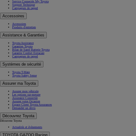
Service Connectés My Toyota
Support Technique
Campagnes de rappel
Accessoires
Accessoires
Produits d'entretien
Assistance & Garanties
Toyota Assistance
Garanties Toyota
Bilan de Santé Batterie Toyota
Garantie Confort Extracare
Campagnes de rappel
Systèmes de sécurité
Toyota T-Mate
Toyota Safety Sense
Assurer ma Toyota
Assurer mon véhicule
Les options sur-mesure
Assurance Connectée
Assurer votre Occasion
Espace Client Toyota Assurances
Demander un devis
Découvrez Toyota
Découvrez Toyota
Actualités et évènements
TOYOTA GAZOO Racing