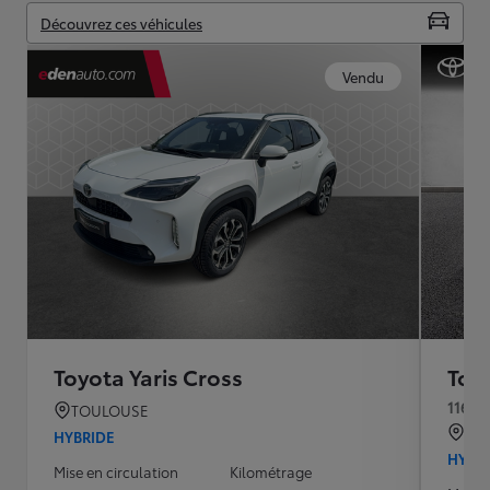
Découvrez ces véhicules
Vendu
Toyota Yaris Cross
Toyo
116h 
TOULOUSE
QU
HYBRIDE
HYBR
Mise en circulation
Kilométrage