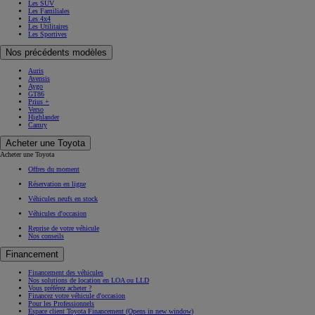
Les SUV
Les Familiales
Les 4x4
Les Utilitaires
Les Sportives
Nos précédents modèles
Auris
Avensis
Aygo
GT86
Prius +
Verso
Highlander
Camry
Acheter une Toyota
Acheter une Toyota
Offres du moment
Réservation en ligne
Véhicules neufs en stock
Véhicules d'occasion
Reprise de votre véhicule
Nos conseils
Financement
Financement des véhicules
Nos solutions de location en LOA ou LLD
Vous préférez acheter ?
Financez votre véhicule d'occasion
Pour les Professionnels
Espace client Toyota Financement
(Opens in new window)