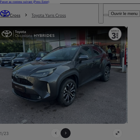
Passer au contenu suivant
(Press Enter)
DEALER NAME
Vous êtes ici
:
Ouvrir le menu
Trouvez un partenaire Toyota
Yaris Cross
Toyota Yaris Cross
1/23