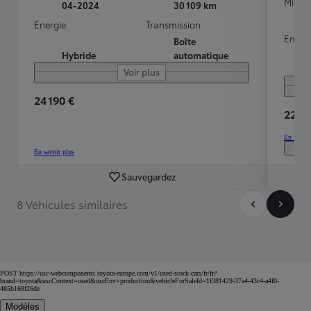
Mise e
04-2024
30 109 km
Energie
Transmission
Energ
Boîte
Hybride
automatique
Voir plus
24 190 €
22 99
En savoir
En savoir plus
Sauvegardez
8 Véhicules similaires
POST https://usc-webcomponents.toyota-europe.com/v1/used-stock-cars/fr/fr?
brand=toyota&uscContext=used&uscEnv=production&vehicleForSaleId=1f381429-37a4-43c4-a4f0-
485b168f26de
Modèles