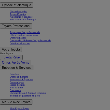
Hybride et électrique
Nos technologies
Toyota Charging
Autonomie et conduite
Tout savoir sur l’électrique
Toyota Professional
Toyota pour les professionnels
Offres Location longue durée
Offres utilitaires
Gamme électrifiée pour les professionnels
Solutions et services
Votre Toyota
Votre Toyota
Toyota Relax
Offres Après-Vente
Entretien & Services
Entretien
Offres du moment
Entretien & Réparation
Pneumatiques
Pièces d'origine
Bris de glace
Carrosserie
Documentation & Support technique
Solution de paiement en x fois
Ma Vie avec Toyota
Mon Espace Toyota