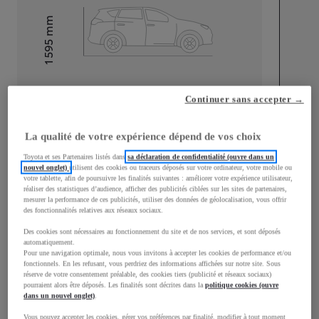
mm
1 595
Hauteur
Longueur
4 180
mm
Continuer sans accepter →
La qualité de votre expérience dépend de vos choix
Toyota et ses Partenaires listés dans
sa déclaration de confidentialité (ouvre dans un
nouvel onglet)
utilisent des cookies ou traceurs déposés sur votre ordinateur, votre mobile ou
votre tablette, afin de poursuivre les finalités suivantes : améliorer votre expérience utilisateur,
Largeur
1 765
mm
réaliser des statistiques d’audience, afficher des publicités ciblées sur les sites de partenaires,
mesurer la performance de ces publicités, utiliser des données de géolocalisation, vous offrir
des fonctionnalités relatives aux réseaux sociaux.
Des cookies sont nécessaires au fonctionnement du site et de nos services, et sont déposés
automatiquement.
Pour une navigation optimale, nous vous invitons à accepter les cookies de performance et/ou
Consommation mixte
fonctionnels. En les refusant, vous perdriez des informations affichées sur notre site. Sous
réserve de votre consentement préalable, des cookies tiers (publicité et réseaux sociaux)
Consommation mixte
4,7
L/100 km
pourraient alors être déposés. Les finalités sont décrites dans la
politique cookies (ouvre
dans un nouvel onglet)
.
Émissions CO2
107
g/km
Vous pouvez accepter les cookies, gérer vos préférences par finalité, modifier à tout moment