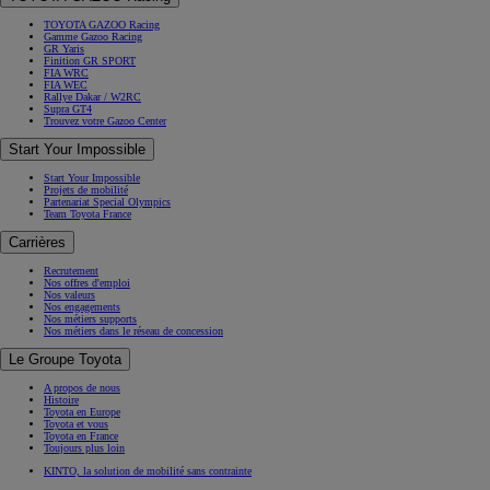
TOYOTA GAZOO Racing
Gamme Gazoo Racing
GR Yaris
Finition GR SPORT
FIA WRC
FIA WEC
Rallye Dakar / W2RC
Supra GT4
Trouvez votre Gazoo Center
Start Your Impossible
Start Your Impossible
Projets de mobilité
Partenariat Special Olympics
Team Toyota France
Carrières
Recrutement
Nos offres d'emploi
Nos valeurs
Nos engagements
Nos métiers supports
Nos métiers dans le réseau de concession
Le Groupe Toyota
A propos de nous
Histoire
Toyota en Europe
Toyota et vous
Toyota en France
Toujours plus loin
KINTO, la solution de mobilité sans contrainte