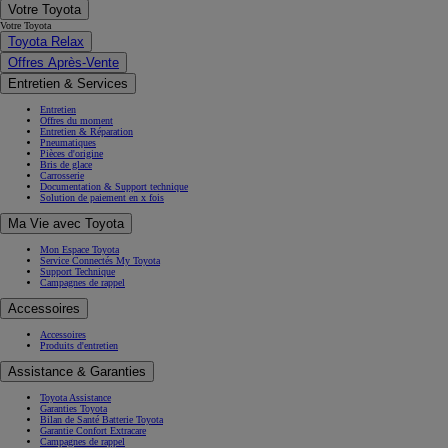
Votre Toyota
Votre Toyota
Toyota Relax
Offres Après-Vente
Entretien & Services
Entretien
Offres du moment
Entretien & Réparation
Pneumatiques
Pièces d'origine
Bris de glace
Carrosserie
Documentation & Support technique
Solution de paiement en x fois
Ma Vie avec Toyota
Mon Espace Toyota
Service Connectés My Toyota
Support Technique
Campagnes de rappel
Accessoires
Accessoires
Produits d'entretien
Assistance & Garanties
Toyota Assistance
Garanties Toyota
Bilan de Santé Batterie Toyota
Garantie Confort Extracare
Campagnes de rappel