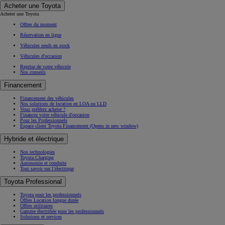
Acheter une Toyota
Acheter une Toyota
Offres du moment
Réservation en ligne
Véhicules neufs en stock
Véhicules d'occasion
Reprise de votre véhicule
Nos conseils
Financement
Financement des véhicules
Nos solutions de location en LOA ou LLD
Vous préférez acheter ?
Financez votre véhicule d'occasion
Pour les Professionnels
Espace client Toyota Financement
(Opens in new window)
Hybride et électrique
Nos technologies
Toyota Charging
Autonomie et conduite
Tout savoir sur l’électrique
Toyota Professional
Toyota pour les professionnels
Offres Location longue durée
Offres utilitaires
Gamme électrifiée pour les professionnels
Solutions et services