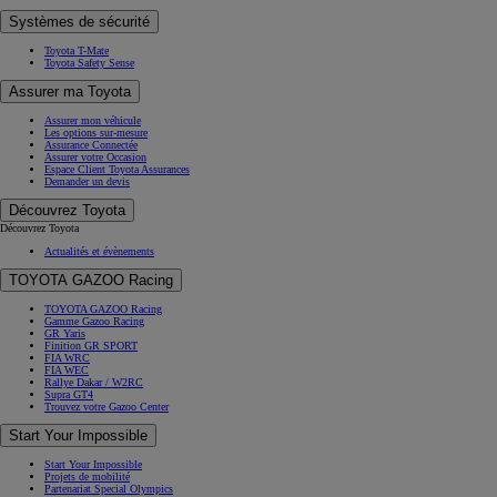
Systèmes de sécurité
Toyota T-Mate
Toyota Safety Sense
Assurer ma Toyota
Assurer mon véhicule
Les options sur-mesure
Assurance Connectée
Assurer votre Occasion
Espace Client Toyota Assurances
Demander un devis
Découvrez Toyota
Découvrez Toyota
Actualités et évènements
TOYOTA GAZOO Racing
TOYOTA GAZOO Racing
Gamme Gazoo Racing
GR Yaris
Finition GR SPORT
FIA WRC
FIA WEC
Rallye Dakar / W2RC
Supra GT4
Trouvez votre Gazoo Center
Start Your Impossible
Start Your Impossible
Projets de mobilité
Partenariat Special Olympics