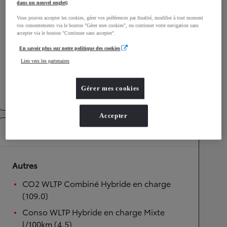
dans un nouvel onglet)
.
Performances
Vous pouvez accepter les cookies, gérer vos préférences par finalité, modifier à tout moment
vos consentements via le bouton "Gérer mes cookies", ou continuer votre navigation sans
Vitesse maximale
170
km/h
accepter via le bouton "Continuer sans accepter".
Accélération 0-100km/h
10,7
secondes
En savoir plus sur notre politique des cookies
Lien vers les partenaires
Transmission
Gérer mes cookies
Transmission
Boîte automatique
Accepter
Équipements
Autres
CO2 WLTP Combiné Hybride en charge
(109.0)
Conso WLTP Hybride en charge Mixte
l/100km (4.5)