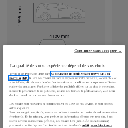
mm
1 595
Hauteur
Longueur
4 180
mm
Continuer sans accepter →
La qualité de votre expérience dépend de vos choix
Toyota et ses Partenaires listés dans
sa déclaration de confidentialité (ouvre dans un
Largeur
1 765
mm
nouvel onglet)
utilisent des cookies ou traceurs déposés sur votre ordinateur, votre mobile ou
votre tablette, afin de poursuivre les finalités suivantes : améliorer votre expérience utilisateur,
réaliser des statistiques d’audience, afficher des publicités ciblées sur les sites de partenaires,
mesurer la performance de ces publicités, utiliser des données de géolocalisation, vous offrir
des fonctionnalités relatives aux réseaux sociaux.
Consommation mixte
Des cookies sont nécessaires au fonctionnement du site et de nos services, et sont déposés
automatiquement.
Pour une navigation optimale, nous vous invitons à accepter les cookies de performance et/ou
Consommation mixte
4,5
L/100 km
fonctionnels. En les refusant, vous perdriez des informations affichées sur notre site. Sous
Émissions CO2
109
g/km
réserve de votre consentement préalable, des cookies tiers (publicité et réseaux sociaux)
pourraient alors être déposés. Les finalités sont décrites dans la
politique cookies (ouvre