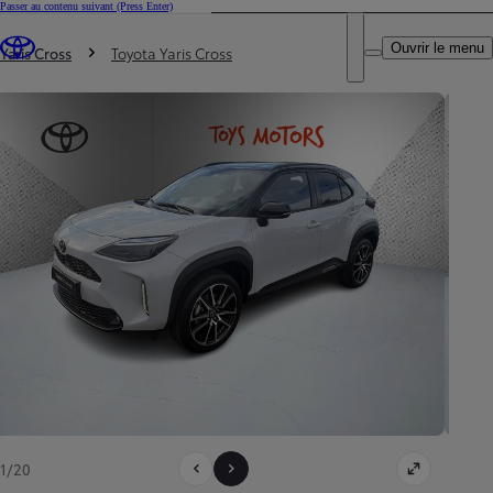
Passer au contenu suivant
(Press Enter)
DEALER NAME
Vous êtes ici
:
Ouvrir le menu
Trouvez un partenaire Toyota
Yaris Cross
Toyota Yaris Cross
1/20