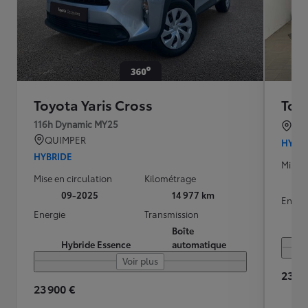
Toyota Yaris Cross
Toyo
116h Dynamic MY25
BO
QUIMPER
HYBR
HYBRIDE
Mise e
Mise en circulation
Kilométrage
09-2025
14 977 km
Energ
Energie
Transmission
Boîte
Hybride Essence
automatique
Voir plus
23 49
23 900 €