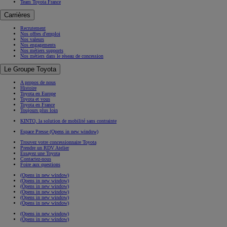
Team Toyota France
Carrières
Recrutement
Nos offres d'emploi
Nos valeurs
Nos engagements
Nos métiers supports
Nos métiers dans le réseau de concession
Le Groupe Toyota
A propos de nous
Histoire
Toyota en Europe
Toyota et vous
Toyota en France
Toujours plus loin
KINTO, la solution de mobilité sans contrainte
Espace Presse
(Opens in new window)
Trouvez votre concessionnaire Toyota
Prendre un RDV Atelier
Essayez une Toyota
Contactez-nous
Foire aux questions
(Opens in new window)
(Opens in new window)
(Opens in new window)
(Opens in new window)
(Opens in new window)
(Opens in new window)
(Opens in new window)
(Opens in new window)