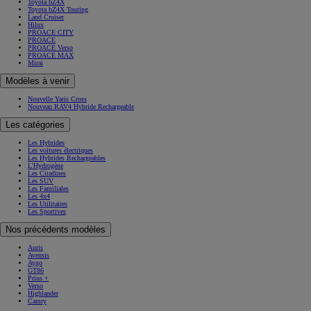
Toyota bZ4X
Toyota bZ4X Touring
Land Cruiser
Hilux
PROACE CITY
PROACE
PROACE Verso
PROACE MAX
Mirai
Modèles à venir
Nouvelle Yaris Cross
Nouveau RAV4 Hybride Rechargeable
Les catégories
Les Hybrides
Les voitures électriques
Les Hybrides Rechargeables
L'Hydrogène
Les Citadines
Les SUV
Les Familiales
Les 4x4
Les Utilitaires
Les Sportives
Nos précédents modèles
Auris
Avensis
Aygo
GT86
Prius +
Verso
Highlander
Camry