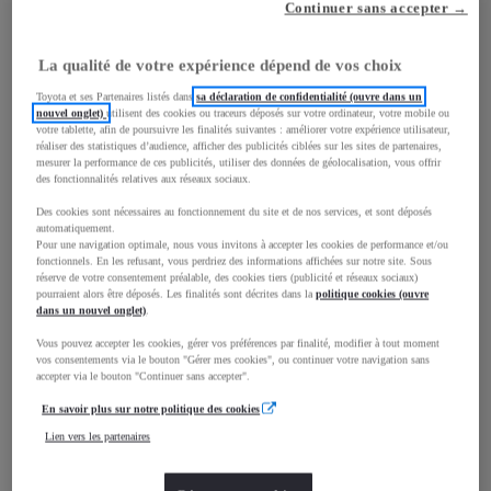
Continuer sans accepter →
mm
1 595
La qualité de votre expérience dépend de vos choix
Hauteur
Toyota et ses Partenaires listés dans
sa déclaration de confidentialité (ouvre dans un
nouvel onglet)
utilisent des cookies ou traceurs déposés sur votre ordinateur, votre mobile ou
Longueur
4 180
mm
votre tablette, afin de poursuivre les finalités suivantes : améliorer votre expérience utilisateur,
réaliser des statistiques d’audience, afficher des publicités ciblées sur les sites de partenaires,
mesurer la performance de ces publicités, utiliser des données de géolocalisation, vous offrir
des fonctionnalités relatives aux réseaux sociaux.
Des cookies sont nécessaires au fonctionnement du site et de nos services, et sont déposés
automatiquement.
Pour une navigation optimale, nous vous invitons à accepter les cookies de performance et/ou
fonctionnels. En les refusant, vous perdriez des informations affichées sur notre site. Sous
réserve de votre consentement préalable, des cookies tiers (publicité et réseaux sociaux)
Largeur
1 765
mm
pourraient alors être déposés. Les finalités sont décrites dans la
politique cookies (ouvre
dans un nouvel onglet)
.
Vous pouvez accepter les cookies, gérer vos préférences par finalité, modifier à tout moment
vos consentements via le bouton "Gérer mes cookies", ou continuer votre navigation sans
accepter via le bouton "Continuer sans accepter".
Consommation mixte
En savoir plus sur notre politique des cookies
Émissions CO2
100
g/km
Lien vers les partenaires