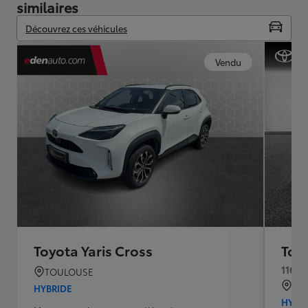
similaires
Découvrez ces véhicules
Vendu
Toyota Yaris Cross
Toyo
116h 
TOULOUSE
QU
HYBRIDE
HYBR