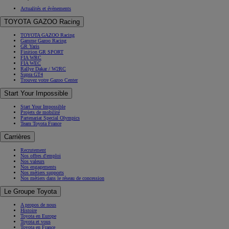
Actualités et évènements
TOYOTA GAZOO Racing
TOYOTA GAZOO Racing
Gamme Gazoo Racing
GR Yaris
Finition GR SPORT
FIA WRC
FIA WEC
Rallye Dakar / W2RC
Supra GT4
Trouvez votre Gazoo Center
Start Your Impossible
Start Your Impossible
Projets de mobilité
Partenariat Special Olympics
Team Toyota France
Carrières
Recrutement
Nos offres d'emploi
Nos valeurs
Nos engagements
Nos métiers supports
Nos métiers dans le réseau de concession
Le Groupe Toyota
A propos de nous
Histoire
Toyota en Europe
Toyota et vous
Toyota en France