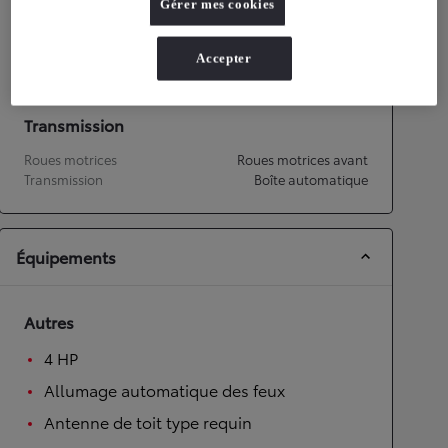
Gérer mes cookies
Performances
Vitesse maximale
170
km/h
Accepter
Accélération 0-100km/h
10,7
secondes
Transmission
Roues motrices
Roues motrices avant
Transmission
Boîte automatique
Équipements
Autres
4 HP
Allumage automatique des feux
Antenne de toit type requin