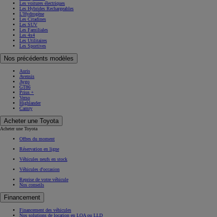
Les voitures électriques
Les Hybrides Rechargeables
L'Hydrogène
Les Citadines
Les SUV
Les Familiales
Les 4x4
Les Utilitaires
Les Sportives
Nos précédents modèles
Auris
Avensis
Aygo
GT86
Prius +
Verso
Highlander
Camry
Acheter une Toyota
Acheter une Toyota
Offres du moment
Réservation en ligne
Véhicules neufs en stock
Véhicules d'occasion
Reprise de votre véhicule
Nos conseils
Financement
Financement des véhicules
Nos solutions de location en LOA ou LLD