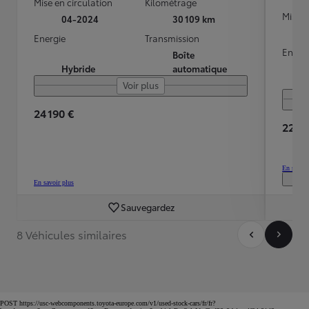
Mise en circulation
Kilométrage
Mise e
04-2024
30 109 km
Energie
Transmission
Energ
Boîte
Hybride
automatique
Voir plus
24 190 €
22 99
En savoir
En savoir plus
Sauvegardez
8 Véhicules similaires
POST https://usc-webcomponents.toyota-europe.com/v1/used-stock-cars/fr/fr?