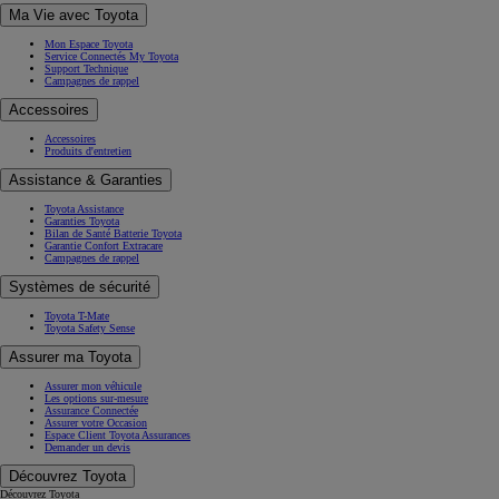
Ma Vie avec Toyota
Mon Espace Toyota
Service Connectés My Toyota
Support Technique
Campagnes de rappel
Accessoires
Accessoires
Produits d'entretien
Assistance & Garanties
Toyota Assistance
Garanties Toyota
Bilan de Santé Batterie Toyota
Garantie Confort Extracare
Campagnes de rappel
Systèmes de sécurité
Toyota T-Mate
Toyota Safety Sense
Assurer ma Toyota
Assurer mon véhicule
Les options sur-mesure
Assurance Connectée
Assurer votre Occasion
Espace Client Toyota Assurances
Demander un devis
Découvrez Toyota
Découvrez Toyota