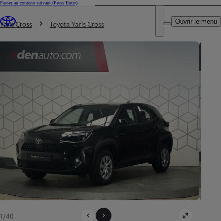
Passer au contenu suivant
(Press Enter)
DEALER NAME
Vous êtes ici
:
Ouvrir le menu
Trouvez un partenaire Toyota
Yaris Cross
Toyota Yaris Cross
1/40