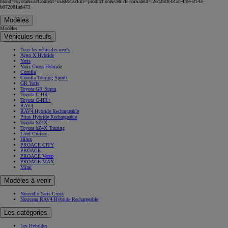
brand=toyota&uscContext=used&uscEnv=production&vehicleForSaleId=f2ed28c8-b1ac-4f04-8143-
b072081ad473
Modèles
Modèles
Véhicules neufs
Tous les véhicules neufs
Aygo X Hybride
Yaris
Yaris Cross Hybride
Corolla
Corolla Touring Sports
GR Yaris
Toyota GR Supra
Toyota C-HR
Toyota C-HR+
RAV4
RAV4 Hybride Rechargeable
Prius Hybride Rechargeable
Toyota bZ4X
Toyota bZ4X Touring
Land Cruiser
Hilux
PROACE CITY
PROACE
PROACE Verso
PROACE MAX
Mirai
Modèles à venir
Nouvelle Yaris Cross
Nouveau RAV4 Hybride Rechargeable
Les catégories
Les Hybrides