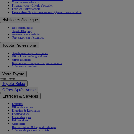
Vous préférez acheter ?
Financez votre véhicule d'occasion
Pour les Professionnels
Espace client Toyota Financement
(Opens in new window)
Hybride et électrique
Nos technologies
Toyota Charging
Autonomie et conduite
Tout savoir sur l’électrique
Toyota Professional
Toyota pour les professionnels
Offres Location longue durée
Offres utilitaires
Gamme électrifiée pour les professionnels
Solutions et services
Votre Toyota
Votre Toyota
Toyota Relax
Offres Après-Vente
Entretien & Services
Entretien
Offres du moment
Entretien & Réparation
Pneumatiques
Pièces d'origine
Bris de glace
Carrosserie
Documentation & Support technique
Solution de paiement en x fois