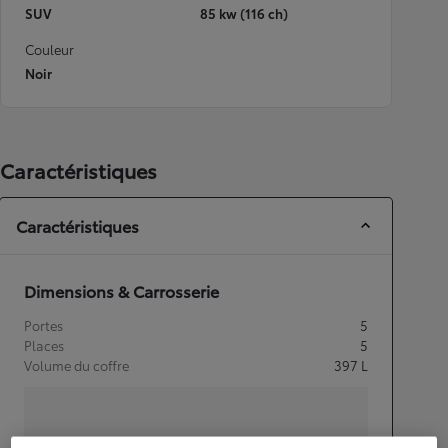
SUV
85 kw (116 ch)
Couleur
Noir
Caractéristiques
Caractéristiques
Dimensions & Carrosserie
Portes
5
Places
5
Volume du coffre
397
L