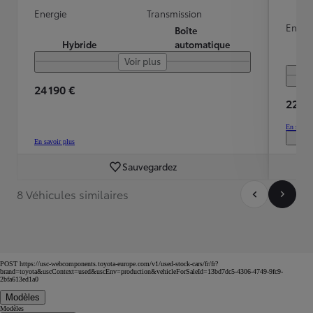
Energie
Transmission
Energ
Boîte
Hybride
automatique
Voir plus
24 190 €
22 99
En savoir
En savoir plus
Sauvegardez
8 Véhicules similaires
POST https://usc-webcomponents.toyota-europe.com/v1/used-stock-cars/fr/fr?
brand=toyota&uscContext=used&uscEnv=production&vehicleForSaleId=13bd7dc5-4306-4749-9fc9-
2bfa613ed1a0
Modèles
Modèles