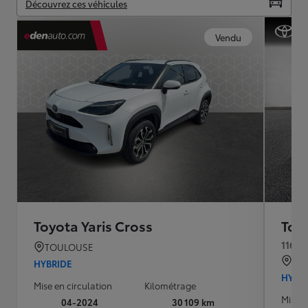
Découvrez ces véhicules
Vendu
Toyota Yaris Cross
Toyo
116h 
TOULOUSE
QU
HYBRIDE
HYBR
Mise en circulation
Kilométrage
Mise e
04-2024
30 109 km