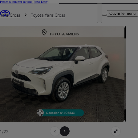
Passer au contenu suivant
(Press Enter)
DEALER NAME
Vous êtes ici
:
Ouvrir le menu
Trouvez un partenaire Toyota
Yaris Cross
Toyota Yaris Cross
1/22