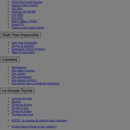
TOYOTA GAZOO Racing
Gamme Gazoo Racing
GR Yaris
Finition GR SPORT
FIA WRC
FIA WEC
Rallye Dakar / W2RC
Supra GT4
Trouvez votre Gazoo Center
Start Your Impossible
Start Your Impossible
Projets de mobilité
Partenariat Special Olympics
Team Toyota France
Carrières
Recrutement
Nos offres d'emploi
Nos valeurs
Nos engagements
Nos métiers supports
Nos métiers dans le réseau de concession
Le Groupe Toyota
A propos de nous
Histoire
Toyota en Europe
Toyota et vous
Toyota en France
Toujours plus loin
KINTO, la solution de mobilité sans contrainte
Espace Presse
(Opens in new window)