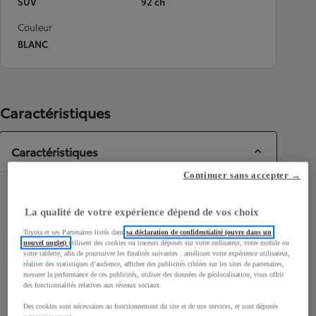
SUV
92 ch
Couleur
BLANC
Caractéristiques
Caractéristiques
Continuer sans accepter →
Dimensions & Carrosserie
La qualité de votre expérience dépend de vos choix
Portes
5
Toyota et ses Partenaires listés dans
sa déclaration de confidentialité (ouvre dans un
Places
5
nouvel onglet)
utilisent des cookies ou traceurs déposés sur votre ordinateur, votre mobile ou
votre tablette, afin de poursuivre les finalités suivantes : améliorer votre expérience utilisateur,
réaliser des statistiques d’audience, afficher des publicités ciblées sur les sites de partenaires,
mesurer la performance de ces publicités, utiliser des données de géolocalisation, vous offrir
des fonctionnalités relatives aux réseaux sociaux.
Des cookies sont nécessaires au fonctionnement du site et de nos services, et sont déposés