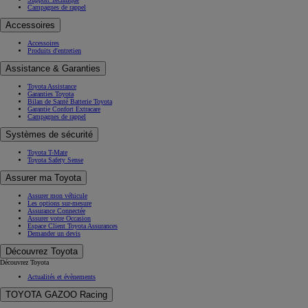
Campagnes de rappel
Accessoires
Accessoires
Produits d'entretien
Assistance & Garanties
Toyota Assistance
Garanties Toyota
Bilan de Santé Batterie Toyota
Garantie Confort Extracare
Campagnes de rappel
Systèmes de sécurité
Toyota T-Mate
Toyota Safety Sense
Assurer ma Toyota
Assurer mon véhicule
Les options sur-mesure
Assurance Connectée
Assurer votre Occasion
Espace Client Toyota Assurances
Demander un devis
Découvrez Toyota
Découvrez Toyota
Actualités et évènements
TOYOTA GAZOO Racing