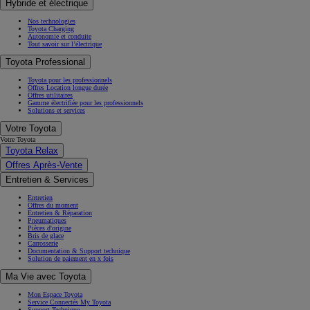
Hybride et électrique
Nos technologies
Toyota Charging
Autonomie et conduite
Tout savoir sur l’électrique
Toyota Professional
Toyota pour les professionnels
Offres Location longue durée
Offres utilitaires
Gamme électrifiée pour les professionnels
Solutions et services
Votre Toyota
Votre Toyota
Toyota Relax
Offres Après-Vente
Entretien & Services
Entretien
Offres du moment
Entretien & Réparation
Pneumatiques
Pièces d'origine
Bris de glace
Carrosserie
Documentation & Support technique
Solution de paiement en x fois
Ma Vie avec Toyota
Mon Espace Toyota
Service Connectés My Toyota
Support Technique