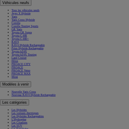
Véhicules neufs
Tous les véhicules neufs
Aygo X Hybride
Yaris
Yaris Cross Hybride
Corolla
Corolla Touring Sports
GR Yaris
Toyota GR Supra
Toyota C-HR
Toyota C-HR+
RAV4
RAV4 Hybride Rechargeable
Prius Hybride Rechargeable
Toyota bZ4X
Toyota bZ4X Touring
Land Cruiser
Hilux
PROACE CITY
PROACE
PROACE Verso
PROACE MAX
Mirai
Modèles à venir
Nouvelle Yaris Cross
Nouveau RAV4 Hybride Rechargeable
Les catégories
Les Hybrides
Les voitures électriques
Les Hybrides Rechargeables
L'Hydrogène
Les Citadines
Les SUV
Les Familiales