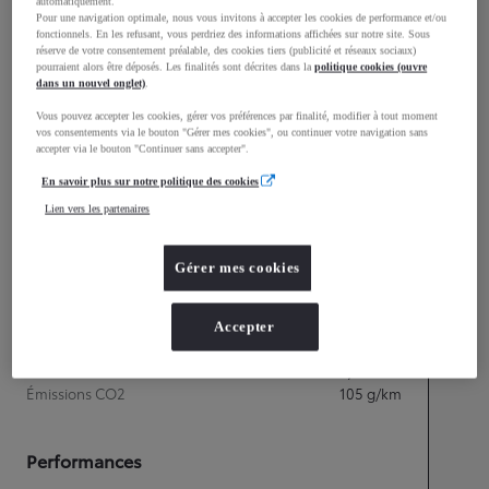
mm
automatiquement.
Pour une navigation optimale, nous vous invitons à accepter les cookies de performance et/ou
1 595
Hauteur
fonctionnels. En les refusant, vous perdriez des informations affichées sur notre site. Sous
réserve de votre consentement préalable, des cookies tiers (publicité et réseaux sociaux)
pourraient alors être déposés. Les finalités sont décrites dans la
politique cookies (ouvre
dans un nouvel onglet)
.
Longueur
4 180
mm
Vous pouvez accepter les cookies, gérer vos préférences par finalité, modifier à tout moment
vos consentements via le bouton "Gérer mes cookies", ou continuer votre navigation sans
accepter via le bouton "Continuer sans accepter".
En savoir plus sur notre politique des cookies
Lien vers les partenaires
Gérer mes cookies
Accepter
Consommation mixte
Consommation mixte
5
L/100 km
Émissions CO2
105
g/km
Performances