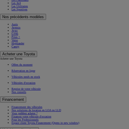
Les 4x4
Les Utilitaires
Les Sportives
Nos précédents modèles
Auris
Avensis
Aygo
GT86
Prius +
Verso
Highlander
Camry
Acheter une Toyota
Acheter une Toyota
Offres du moment
Réservation en ligne
Véhicules neufs en stock
Véhicules d'occasion
Reprise de votre véhicule
Nos conseils
Financement
Financement des véhicules
Nos solutions de location en LOA ou LLD
Vous préférez acheter ?
Financez votre véhicule d'occasion
Pour les Professionnels
Espace client Toyota Financement
(Opens in new window)