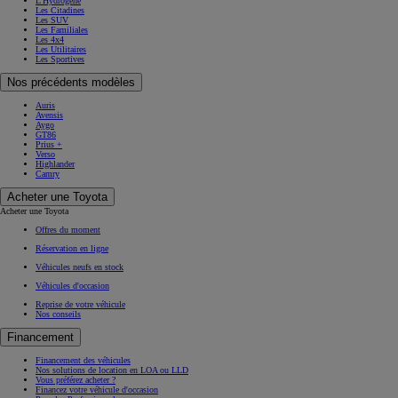
L'Hydrogène
Les Citadines
Les SUV
Les Familiales
Les 4x4
Les Utilitaires
Les Sportives
Nos précédents modèles
Auris
Avensis
Aygo
GT86
Prius +
Verso
Highlander
Camry
Acheter une Toyota
Acheter une Toyota
Offres du moment
Réservation en ligne
Véhicules neufs en stock
Véhicules d'occasion
Reprise de votre véhicule
Nos conseils
Financement
Financement des véhicules
Nos solutions de location en LOA ou LLD
Vous préférez acheter ?
Financez votre véhicule d'occasion