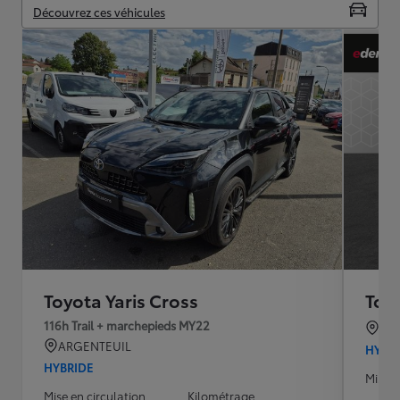
Découvrez ces véhicules
Toyota Yaris Cross
Toyo
116h Trail + marchepieds MY22
CA
ARGENTEUIL
HYBR
HYBRIDE
Mise e
Mise en circulation
Kilométrage