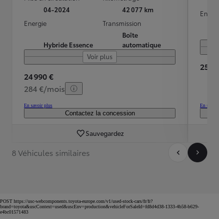
04-2024
42 077 km
Energ
Energie
Transmission
Boîte
Hybride Essence
automatique
Voir plus
25 99
24 990 €
284 €/mois
En savoir plus
En savoir
Contactez la concession
Sauvegardez
8 Véhicules similaires
POST https://usc-webcomponents.toyota-europe.com/v1/used-stock-cars/fr/fr?
brand=toyota&uscContext=used&uscEnv=production&vehicleForSaleId=fd8d4d38-1333-4b58-b629-
e4bc01571483