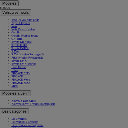
Modèles
Modèles
Véhicules neufs
Tous les véhicules neufs
Aygo X Hybride
Yaris
Yaris Cross Hybride
Corolla
Corolla Touring Sports
GR Yaris
Toyota GR Supra
Toyota C-HR
Toyota C-HR+
RAV4
RAV4 Hybride Rechargeable
Prius Hybride Rechargeable
Toyota bZ4X
Toyota bZ4X Touring
Land Cruiser
Hilux
PROACE CITY
PROACE
PROACE Verso
PROACE MAX
Mirai
Modèles à venir
Nouvelle Yaris Cross
Nouveau RAV4 Hybride Rechargeable
Les catégories
Les Hybrides
Les voitures électriques
Les Hybrides Rechargeables