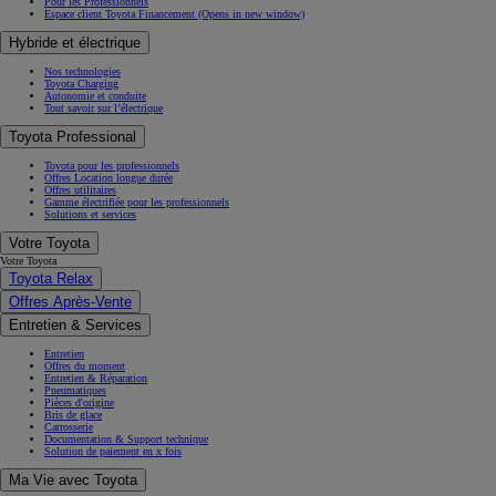
Pour les Professionnels
Espace client Toyota Financement
(Opens in new window)
Hybride et électrique
Nos technologies
Toyota Charging
Autonomie et conduite
Tout savoir sur l’électrique
Toyota Professional
Toyota pour les professionnels
Offres Location longue durée
Offres utilitaires
Gamme électrifiée pour les professionnels
Solutions et services
Votre Toyota
Votre Toyota
Toyota Relax
Offres Après-Vente
Entretien & Services
Entretien
Offres du moment
Entretien & Réparation
Pneumatiques
Pièces d'origine
Bris de glace
Carrosserie
Documentation & Support technique
Solution de paiement en x fois
Ma Vie avec Toyota