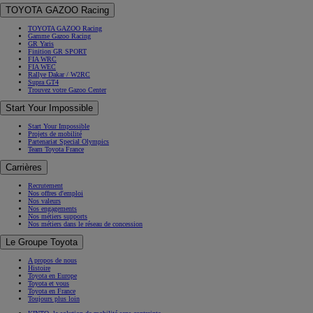
TOYOTA GAZOO Racing
TOYOTA GAZOO Racing
Gamme Gazoo Racing
GR Yaris
Finition GR SPORT
FIA WRC
FIA WEC
Rallye Dakar / W2RC
Supra GT4
Trouvez votre Gazoo Center
Start Your Impossible
Start Your Impossible
Projets de mobilité
Partenariat Special Olympics
Team Toyota France
Carrières
Recrutement
Nos offres d'emploi
Nos valeurs
Nos engagements
Nos métiers supports
Nos métiers dans le réseau de concession
Le Groupe Toyota
A propos de nous
Histoire
Toyota en Europe
Toyota et vous
Toyota en France
Toujours plus loin