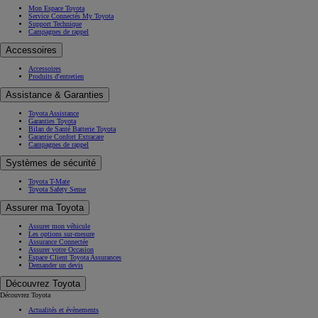
Mon Espace Toyota
Service Connectés My Toyota
Support Technique
Campagnes de rappel
Accessoires
Accessoires
Produits d'entretien
Assistance & Garanties
Toyota Assistance
Garanties Toyota
Bilan de Santé Batterie Toyota
Garantie Confort Extracare
Campagnes de rappel
Systèmes de sécurité
Toyota T-Mate
Toyota Safety Sense
Assurer ma Toyota
Assurer mon véhicule
Les options sur-mesure
Assurance Connectée
Assurer votre Occasion
Espace Client Toyota Assurances
Demander un devis
Découvrez Toyota
Découvrez Toyota
Actualités et évènements