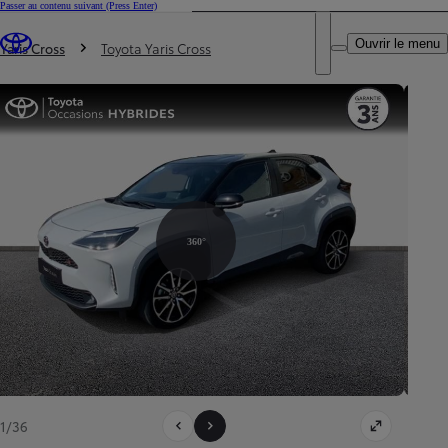
Passer au contenu suivant
(Press Enter)
DEALER NAME
Vous êtes ici
:
Ouvrir le menu
Trouvez un partenaire Toyota
Yaris Cross
Toyota Yaris Cross
360°
1/36