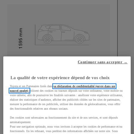
mm
1 595
Hauteur
Longueur
4 180
mm
Continuer sans accepter →
La qualité de votre expérience dépend de vos choix
Toyota et ses Partenaires listés dans
sa déclaration de confidentialité (ouvre dans un
nouvel onglet)
utilisent des cookies ou traceurs déposés sur votre ordinateur, votre mobile ou
votre tablette, afin de poursuivre les finalités suivantes : améliorer votre expérience utilisateur,
réaliser des statistiques d’audience, afficher des publicités ciblées sur les sites de partenaires,
Largeur
1 765
mm
mesurer la performance de ces publicités, utiliser des données de géolocalisation, vous offrir
des fonctionnalités relatives aux réseaux sociaux.
Des cookies sont nécessaires au fonctionnement du site et de nos services, et sont déposés
automatiquement.
Pour une navigation optimale, nous vous invitons à accepter les cookies de performance et/ou
Consommation mixte
fonctionnels. En les refusant, vous perdriez des informations affichées sur notre site. Sous