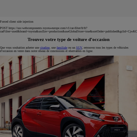
Forced client side injection
POST https://usc-webcomponents.toyota-europe.com/v1/car-filter/fr/fr?
carFilter=used&brand=toyota&uscEnv=production&useGlobalStore=true&sortOrder=published
Trouvez votre type de voiture d’occasion
Que vous souhaitiez acheter une
citadine
, une
familiale
ou un
SUV
, retrouvez tous les types de véhicules
d’occasion en vente dans notre réseau de concessions et réservables en ligne.