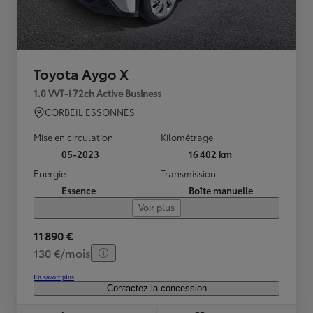
Toyota Aygo X
1.0 VVT-i 72ch Active Business
CORBEIL ESSONNES
Mise en circulation
Kilométrage
05-2023
16 402 km
Energie
Transmission
Essence
Boîte manuelle
Voir plus
11 890 €
130 €/mois
En savoir plus
Contactez la concession