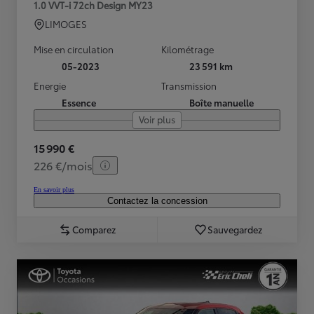
1.0 VVT-i 72ch Design MY23
LIMOGES
Mise en circulation
Kilométrage
05-2023
23 591 km
Energie
Transmission
Essence
Boîte manuelle
Voir plus
15 990 €
226 €/mois
En savoir plus
Contactez la concession
Comparez
Sauvegardez