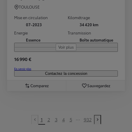
TOULOUSE
Mise en circulation
Kilométrage
07-2023
34 420 km
Energie
Transmission
Essence
Boîte automatique
Voir plus
16 990 €
En savoir plus
Contactez la concession
Comparez
Sauvegardez
...
1
2
3
4
5
932
Previous page
Next page