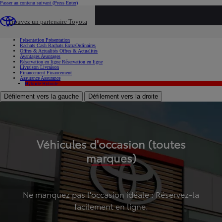
Passer au contenu suivant
(Press Enter)
...
Trouvez un partenaire Toyota
Voiture d'occasion
Présentation
Présentation
Rachats Cash
Rachats ExtraOrdinaires
Offres & Actualités
Offres & Actualités
Avantages
Avantages
Réservation en ligne
Réservation en ligne
Livraison
Livraison
Financement
Financement
Assurance
Assurance
Hybride
Hybride
Défilement vers la gauche
Défilement vers la droite
Véhicules d'occasion (toutes
marques)
Ne manquez pas l'occasion idéale : Réservez-la
facilement en ligne.