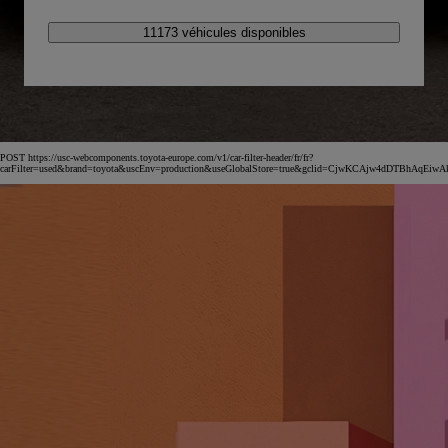
11173 véhicules disponibles
POST https://usc-webcomponents.toyota-europe.com/v1/car-filter-header/fr/fr?
carFilter=used&brand=toyota&uscEnv=production&useGlobalStore=true&gclid=CjwKCAjw4dDT