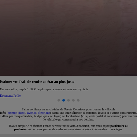
Réservez en ligne votre occasion pour 1€ seulement
Réservez en ligne
Faites confiance au savoir-faire de Toyota Occasions pour trouver le véhicule
idéal (
essence
,
diesel
,
hybride
,
électrique
) parmi une large sélection d’annonces Toyota et d’autres constructeurs.
Filtrez par marque/modèle, budget (prix ou loyer) ou localisation (ville, code postal et concession) pour trouver
le véhicule qui correspond à vos besoins.
Toyota simplifie et sécurise l'achat de votre future auto d'occasion, que vous soyez
particulier ou
professionnel
, et vous permet de rouler en toute sérénité grâce à de nombreux avantages.