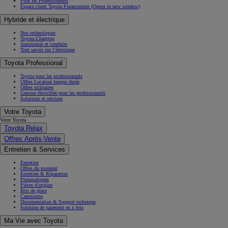
Pour les Professionnels
Espace client Toyota Financement
(Opens in new window)
Hybride et électrique
Nos technologies
Toyota Charging
Autonomie et conduite
Tout savoir sur l’électrique
Toyota Professional
Toyota pour les professionnels
Offres Location longue durée
Offres utilitaires
Gamme électrifiée pour les professionnels
Solutions et services
Votre Toyota
Votre Toyota
Toyota Relax
Offres Après-Vente
Entretien & Services
Entretien
Offres du moment
Entretien & Réparation
Pneumatiques
Pièces d'origine
Bris de glace
Carrosserie
Documentation & Support technique
Solution de paiement en x fois
Ma Vie avec Toyota