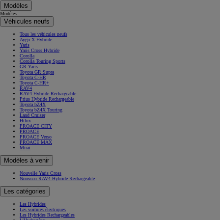
Modèles
Modèles
Véhicules neufs
Tous les véhicules neufs
Aygo X Hybride
Yaris
Yaris Cross Hybride
Corolla
Corolla Touring Sports
GR Yaris
Toyota GR Supra
Toyota C-HR
Toyota C-HR+
RAV4
RAV4 Hybride Rechargeable
Prius Hybride Rechargeable
Toyota bZ4X
Toyota bZ4X Touring
Land Cruiser
Hilux
PROACE CITY
PROACE
PROACE Verso
PROACE MAX
Mirai
Modèles à venir
Nouvelle Yaris Cross
Nouveau RAV4 Hybride Rechargeable
Les catégories
Les Hybrides
Les voitures électriques
Les Hybrides Rechargeables