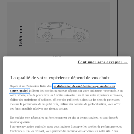
mm
1 595
Hauteur
Longueur
4 180
mm
Continuer sans accepter →
La qualité de votre expérience dépend de vos choix
Toyota et ses Partenaires listés dans
sa déclaration de confidentialité (ouvre dans un
nouvel onglet)
utilisent des cookies ou traceurs déposés sur votre ordinateur, votre mobile ou
votre tablette, afin de poursuivre les finalités suivantes : améliorer votre expérience utilisateur,
Largeur
1 765
mm
réaliser des statistiques d’audience, afficher des publicités ciblées sur les sites de partenaires,
mesurer la performance de ces publicités, utiliser des données de géolocalisation, vous offrir
des fonctionnalités relatives aux réseaux sociaux.
Des cookies sont nécessaires au fonctionnement du site et de nos services, et sont déposés
automatiquement.
Pour une navigation optimale, nous vous invitons à accepter les cookies de performance et/ou
Consommation mixte
fonctionnels. En les refusant, vous perdriez des informations affichées sur notre site. Sous