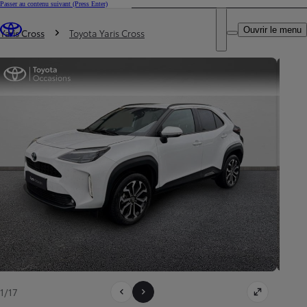
Passer au contenu suivant
(Press Enter)
DEALER NAME
Vous êtes ici
:
Ouvrir le menu
Trouvez un partenaire Toyota
Yaris Cross
Toyota Yaris Cross
1/17