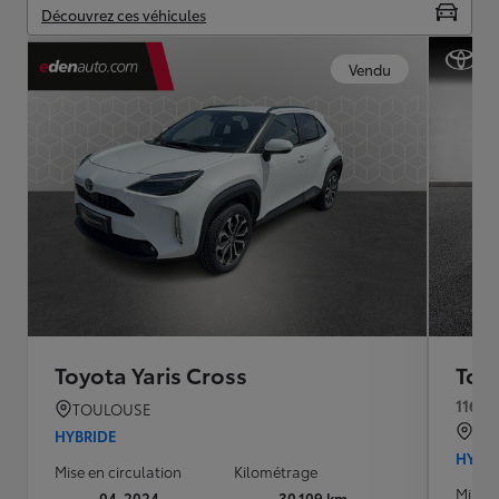
Découvrez ces véhicules
Vendu
Toyota Yaris Cross
Toyo
116h 
TOULOUSE
QU
HYBRIDE
HYBR
Mise en circulation
Kilométrage
Mise e
04-2024
30 109 km