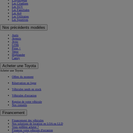
L'Hydrogène
Les Citadines
Les SUV
Les Familiales
Les 4x4
Les Utilitaires
Les Sportives
Nos précédents modèles
Auris
Avensis
Aygo
GT86
Prius +
Verso
Highlander
Camry
Acheter une Toyota
Acheter une Toyota
Offres du moment
Réservation en ligne
Véhicules neufs en stock
Véhicules d'occasion
Reprise de votre véhicule
Nos conseils
Financement
Financement des véhicules
Nos solutions de location en LOA ou LLD
Vous préférez acheter ?
Financez votre véhicule d'occasion