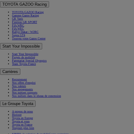
TOYOTA GAZOO Racing
TOYOTA GAZOO Racing
Gamme Gazoo Racing
GR Yaris
Finition GR SPORT
FIA WRC
FIA WEC
Rallye Dakar / W2RC
Supra GT4
Trouvez votre Gazoo Center
Start Your Impossible
Start Your Impossible
Projets de mobilité
Partenariat Special Olympics
Team Toyota France
Carrières
Recrutement
Nos offres d'emploi
Nos valeurs
Nos engagements
Nos métiers supports
Nos métiers dans le réseau de concession
Le Groupe Toyota
A propos de nous
Histoire
Toyota en Europe
Toyota et vous
Toyota en France
Toujours plus loin