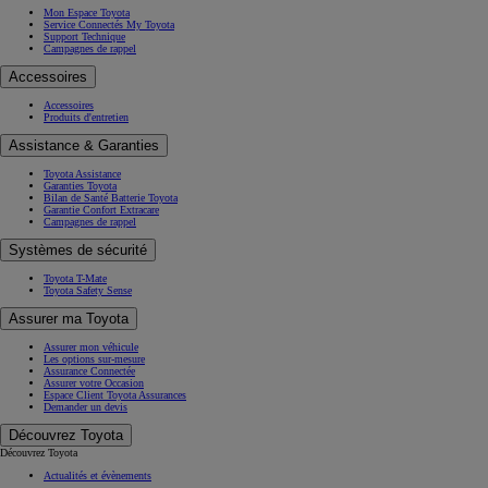
Mon Espace Toyota
Service Connectés My Toyota
Support Technique
Campagnes de rappel
Accessoires
Accessoires
Produits d'entretien
Assistance & Garanties
Toyota Assistance
Garanties Toyota
Bilan de Santé Batterie Toyota
Garantie Confort Extracare
Campagnes de rappel
Systèmes de sécurité
Toyota T-Mate
Toyota Safety Sense
Assurer ma Toyota
Assurer mon véhicule
Les options sur-mesure
Assurance Connectée
Assurer votre Occasion
Espace Client Toyota Assurances
Demander un devis
Découvrez Toyota
Découvrez Toyota
Actualités et évènements