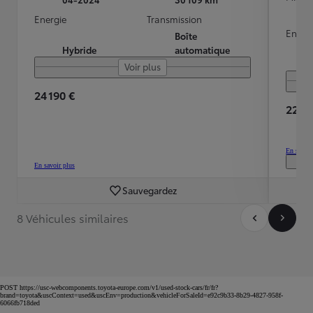
Energie
Transmission
Energ
Boîte
Hybride
automatique
Voir plus
24 190 €
22 99
En savoir
En savoir plus
Sauvegardez
8 Véhicules similaires
POST https://usc-webcomponents.toyota-europe.com/v1/used-stock-cars/fr/fr?
brand=toyota&uscContext=used&uscEnv=production&vehicleForSaleId=e92c9b33-8b29-4827-958f-
6066fb718ded