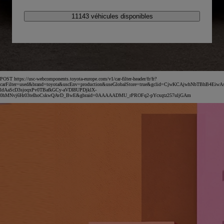
11143 véhicules disponibles
POST https://usc-webcomponents.toyota-europe.com/v1/car-filter-header/fr/fr?
carFilter=used&brand=toyota&uscEnv=production&useGlobalStore=true&gclid=CjwKCAjwhNbTBhB4EiwA
ldAaScD3sjoqxPv0TBafkGCy-aVDI8UPDjklX-
0hMNvj6Hr03teIhoCskwQAvD_BwE&gbraid=0AAAAADMU_rPROFq2-pYcxqtz257uljGAm