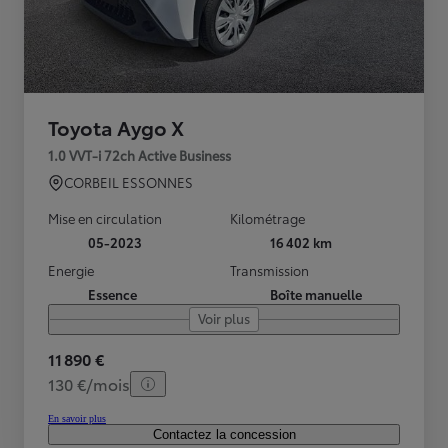
Toyota Aygo X
1.0 VVT-i 72ch Active Business
CORBEIL ESSONNES
Mise en circulation
Kilométrage
05-2023
16 402 km
Energie
Transmission
Essence
Boîte manuelle
Voir plus
11 890 €
130 €/mois
En savoir plus
Contactez la concession