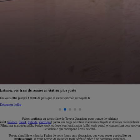
Réservez en ligne votre occasion pour 1€ seulement
Réservez en ligne
Faites confiance au savoir-faire de Toyota Occasions pour trouver le véhicule
idéal (
essence
,
diesel
,
hybride
,
électrique
) parmi une large sélection d’annonces Toyota et d’autres constructeurs.
Filtrez par marque/modèle, budget (prix ou loyer) ou localisation (ville, code postal et concession) pour trouver
le véhicule qui correspond à vos besoins.
Toyota simplifie et sécurise l'achat de votre future auto d'occasion, que vous soyez
particulier ou
professionnel
, et vous permet de rouler en toute sérénité grâce à de nombreux avantages.