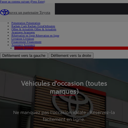
Passer au contenu suivant
(Press Enter)
...
Trouvez un partenaire Toyota
Voiture d'occasion
Présentation
Présentation
Rachats Cash
Rachats ExtraOrdinaires
Offres & Actualités
Offres & Actualités
Avantages
Avantages
Réservation en ligne
Réservation en ligne
Livraison
Livraison
Financement
Financement
Assurance
Assurance
Hybride
Hybride
Défilement vers la gauche
Défilement vers la droite
Véhicules d'occasion (toutes
marques)
Ne manquez pas l'occasion idéale : Réservez-la
facilement en ligne.