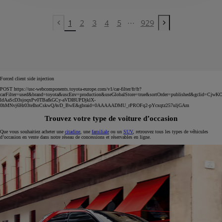
...
1
2
3
4
5
929
Previous page
Next page
Forced client side injection
POST https://usc-webcomponents.toyota-europe.com/v1/car-filter/fr/fr?
carFilter=used&brand=toyota&uscEnv=production&useGlobalStore=true&sortOrder=published&gclid=C
ldAaScD3sjoqxPv0TBafkGCy-aVDI8UPDjklX-
0hMNvj6Hr03teIhoCskwQAvD_BwE&gbraid=0AAAAADMU_rPROFq2-pYcxqtz257uljGAm
Trouvez votre type de voiture d’occasion
Que vous souhaitiez acheter une
citadine
, une
familiale
ou un
SUV
, retrouvez tous les types de véhicules
d’occasion en vente dans notre réseau de concessions et réservables en ligne.