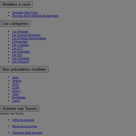
Modèles à venir
Nouvelle Yaris Cross
Nouveau RAV4 Hybride Rechargeable
Les catégories
Les Hybrides
Les voitures électriques
Les Hybrides Rechargeables
L'Hydrogène
Les Citadines
Les SUV
Les Familiales
Les 4x4
Les Utilitaires
Les Sportives
Nos précédents modèles
Auris
Avensis
Aygo
GT86
Prius +
Verso
Highlander
Camry
Acheter une Toyota
Acheter une Toyota
Offres du moment
Réservation en ligne
Véhicules neufs en stock