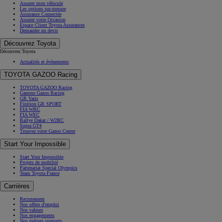
Assurer mon véhicule
Les options sur-mesure
Assurance Connectée
Assurer votre Occasion
Espace Client Toyota Assurances
Demander un devis
Découvrez Toyota
Découvrez Toyota
Actualités et évènements
TOYOTA GAZOO Racing
TOYOTA GAZOO Racing
Gamme Gazoo Racing
GR Yaris
Finition GR SPORT
FIA WRC
FIA WEC
Rallye Dakar / W2RC
Supra GT4
Trouvez votre Gazoo Center
Start Your Impossible
Start Your Impossible
Projets de mobilité
Partenariat Special Olympics
Team Toyota France
Carrières
Recrutement
Nos offres d'emploi
Nos valeurs
Nos engagements
Nos métiers supports