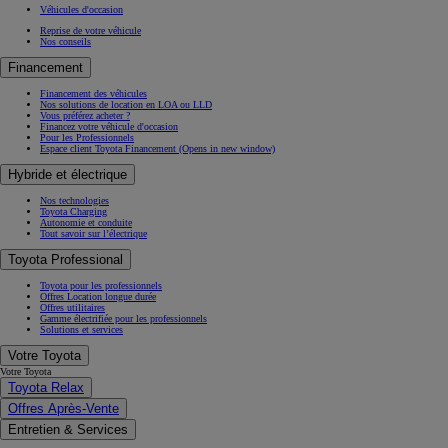
Véhicules d'occasion
Reprise de votre véhicule
Nos conseils
Financement
Financement des véhicules
Nos solutions de location en LOA ou LLD
Vous préférez acheter ?
Financez votre véhicule d'occasion
Pour les Professionnels
Espace client Toyota Financement
(Opens in new window)
Hybride et électrique
Nos technologies
Toyota Charging
Autonomie et conduite
Tout savoir sur l’électrique
Toyota Professional
Toyota pour les professionnels
Offres Location longue durée
Offres utilitaires
Gamme électrifiée pour les professionnels
Solutions et services
Votre Toyota
Votre Toyota
Toyota Relax
Offres Après-Vente
Entretien & Services