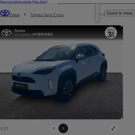
Passer au contenu suivant
(Press Enter)
DEALER NAME
Vous êtes ici
:
Ouvrir le menu
Trouvez un partenaire Toyota
Yaris Cross
Toyota Yaris Cross
1/27