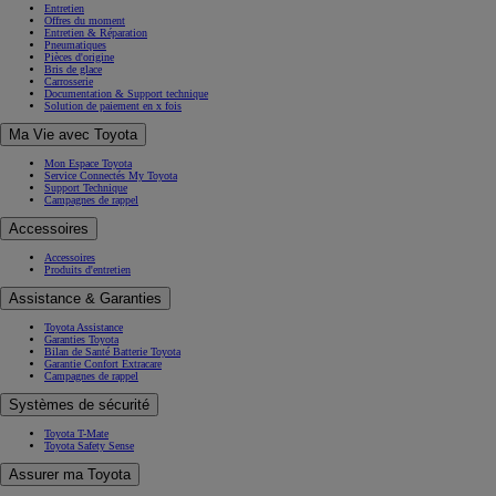
Entretien
Offres du moment
Entretien & Réparation
Pneumatiques
Pièces d'origine
Bris de glace
Carrosserie
Documentation & Support technique
Solution de paiement en x fois
Ma Vie avec Toyota
Mon Espace Toyota
Service Connectés My Toyota
Support Technique
Campagnes de rappel
Accessoires
Accessoires
Produits d'entretien
Assistance & Garanties
Toyota Assistance
Garanties Toyota
Bilan de Santé Batterie Toyota
Garantie Confort Extracare
Campagnes de rappel
Systèmes de sécurité
Toyota T-Mate
Toyota Safety Sense
Assurer ma Toyota