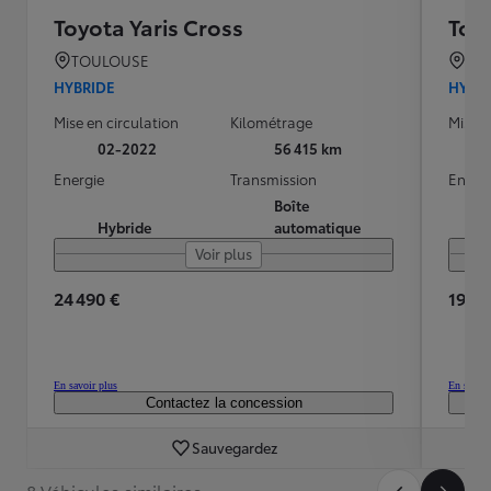
Toyota Yaris Cross
Toyo
TOULOUSE
TO
HYBRIDE
HYBR
Mise en circulation
Kilométrage
Mise e
02-2022
56 415 km
Energie
Transmission
Energ
Boîte
Hybride
automatique
Voir plus
24 490 €
19 99
En savoir plus
En savoir
Contactez la concession
Sauvegardez
8 Véhicules similaires