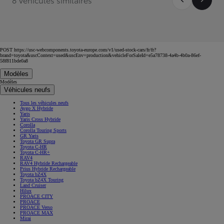
POST https://usc-webcomponents.toyota-europe.com/v1/used-stock-cars/fr/fr?
brand=toyota&uscContext=used&uscEnv=production&vehicleForSaleId=e5a78738-4a4b-4b0a-86ef-
58f811bde0a8
Modèles
Modèles
Véhicules neufs
Tous les véhicules neufs
Aygo X Hybride
Yaris
Yaris Cross Hybride
Corolla
Corolla Touring Sports
GR Yaris
Toyota GR Supra
Toyota C-HR
Toyota C-HR+
RAV4
RAV4 Hybride Rechargeable
Prius Hybride Rechargeable
Toyota bZ4X
Toyota bZ4X Touring
Land Cruiser
Hilux
PROACE CITY
PROACE
PROACE Verso
PROACE MAX
Mirai