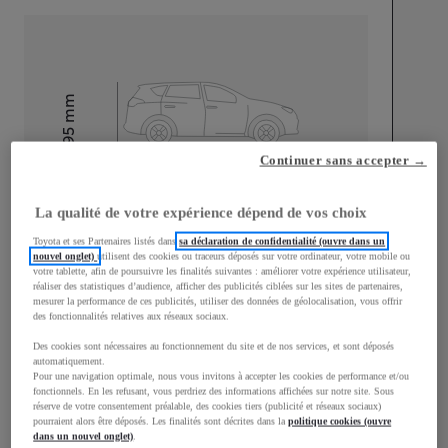
mm
1 595
Hauteur
Continuer sans accepter →
Longueur
4 180
mm
La qualité de votre expérience dépend de vos choix
Toyota et ses Partenaires listés dans
sa déclaration de confidentialité (ouvre dans un
nouvel onglet)
utilisent des cookies ou traceurs déposés sur votre ordinateur, votre mobile ou
votre tablette, afin de poursuivre les finalités suivantes : améliorer votre expérience utilisateur,
réaliser des statistiques d’audience, afficher des publicités ciblées sur les sites de partenaires,
mesurer la performance de ces publicités, utiliser des données de géolocalisation, vous offrir
des fonctionnalités relatives aux réseaux sociaux.
Largeur
1 765
mm
Des cookies sont nécessaires au fonctionnement du site et de nos services, et sont déposés
automatiquement.
Pour une navigation optimale, nous vous invitons à accepter les cookies de performance et/ou
fonctionnels. En les refusant, vous perdriez des informations affichées sur notre site. Sous
réserve de votre consentement préalable, des cookies tiers (publicité et réseaux sociaux)
pourraient alors être déposés. Les finalités sont décrites dans la
politique cookies (ouvre
Consommation mixte
dans un nouvel onglet)
.