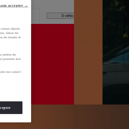
lle ?
sans accepter →
Code Postal / Concession
11158 véhicules disponibles
u traceurs déposés
eur, réaliser des
iser des données de
s perdriez des
d=0AAAAADMU_rNHF5hpFDrrQBD2ybUHe3Zv7
x) pourraient alors
Gérer mes cookies",
cepter