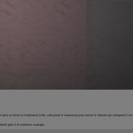
 (prix ou loyer) ou localisation (ville, code postal et concession) pour trouver le véhicule qui correspond à vos
érénité grâce à de nombreux avantages.