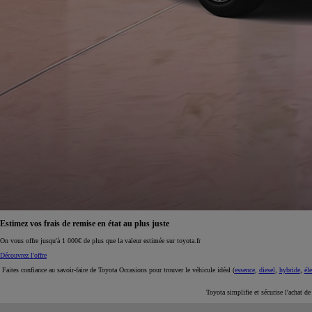
À partir de 19 700 €
Nouvelle Yaris Cross
HYBRIDE
Disponible prochainement
Estimez vos frais de remise en état au plus juste
On vous offre jusqu'à 1 000€ de plus que la valeur estimée sur toyota.fr
Découvrez l'offre
Faites confiance au savoir-faire de Toyota Occasions pour trouver le véhicule idéal (
essence
,
diesel
,
hybride
,
éle
Toyota simplifie et sécurise l'achat d