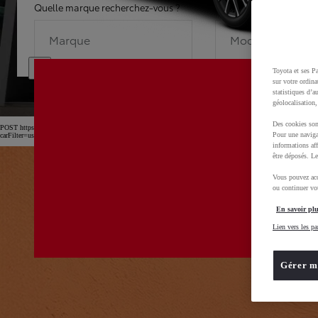
Quelle marque recherchez-vous ?
Quel modèle recherche
Marque
Modèle
Toyota et ses Pa
sur votre ordina
statistiques d’a
géolocalisation,
Des cookies son
POST https://usc-webcomponents.toyota-europe.com/v1/car-filter-header/fr/fr?
Pour une naviga
carFilter=used&brand=toyota&uscEnv=production&useGlobalStore=true&gclid=CjwKCAjw4dDT
informations aff
être déposés. Le
Vous pouvez acc
ou continuer vot
En savoir plu
Lien vers les pa
Gérer m