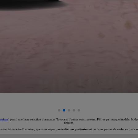
ctrique
) parmi une large sélection d’annonces Toyota et d’autres constructeurs. Filtrez par marque/modèle, budget
besoins.
e votre future auto d'occasion, que vous soyez
particulier ou professionnel
, et vous permet de rouler en toute s