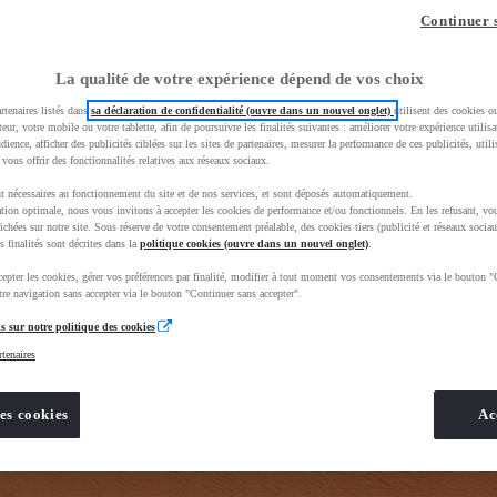
z-vous ?
Quel est votre budget ?
Dans quelle vi
Continuer 
Prix / Loyer
Ville / 
La qualité de votre expérience dépend de vos choix
rtenaires listés dans
sa déclaration de confidentialité (ouvre dans un nouvel onglet)
utilisent des cookies o
teur, votre mobile ou votre tablette, afin de poursuivre les finalités suivantes : améliorer votre expérience utilisat
udience, afficher des publicités ciblées sur les sites de partenaires, mesurer la performance de ces publicités, util
 vous offrir des fonctionnalités relatives aux réseaux sociaux.
t nécessaires au fonctionnement du site et de nos services, et sont déposés automatiquement.
tion optimale, nous vous invitons à accepter les cookies de performance et/ou fonctionnels. En les refusant, vou
BhAqEiwAkHYmSkgJOZZE_68xlBxFEDrHbe8EW2dfvFJD1WAj2eZHGFoR6rPEiJ4fpxoCNqYQAvD_BwE&gbrai
ichées sur notre site. Sous réserve de votre consentement préalable, des cookies tiers (publicité et réseaux sociau
s finalités sont décrites dans la
politique cookies (ouvre dans un nouvel onglet)
.
epter les cookies, gérer vos préférences par finalité, modifier à tout moment vos consentements via le bouton "
re navigation sans accepter via le bouton "Continuer sans accepter".
s sur notre politique des cookies
rtenaires
es cookies
Ac