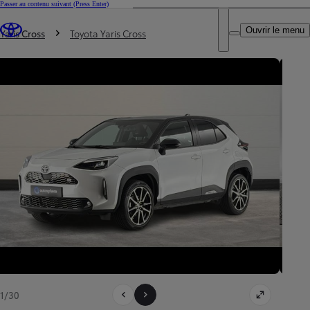
Passer au contenu suivant
(Press Enter)
DEALER NAME
Vous êtes ici
:
Ouvrir le menu
Trouvez un partenaire Toyota
Yaris Cross
Toyota Yaris Cross
1/30