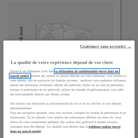
mm
1 595
Hauteur
Continuer sans accepter →
Longueur
4 180
mm
La qualité de votre expérience dépend de vos choix
Toyota et ses Partenaires listés dans
sa déclaration de confidentialité (ouvre dans un
nouvel onglet)
utilisent des cookies ou traceurs déposés sur votre ordinateur, votre mobile ou
votre tablette, afin de poursuivre les finalités suivantes : améliorer votre expérience utilisateur,
réaliser des statistiques d’audience, afficher des publicités ciblées sur les sites de partenaires,
mesurer la performance de ces publicités, utiliser des données de géolocalisation, vous offrir
des fonctionnalités relatives aux réseaux sociaux.
Largeur
1 765
mm
Des cookies sont nécessaires au fonctionnement du site et de nos services, et sont déposés
automatiquement.
Pour une navigation optimale, nous vous invitons à accepter les cookies de performance et/ou
fonctionnels. En les refusant, vous perdriez des informations affichées sur notre site. Sous
réserve de votre consentement préalable, des cookies tiers (publicité et réseaux sociaux)
pourraient alors être déposés. Les finalités sont décrites dans la
politique cookies (ouvre
Consommation mixte
dans un nouvel onglet)
.