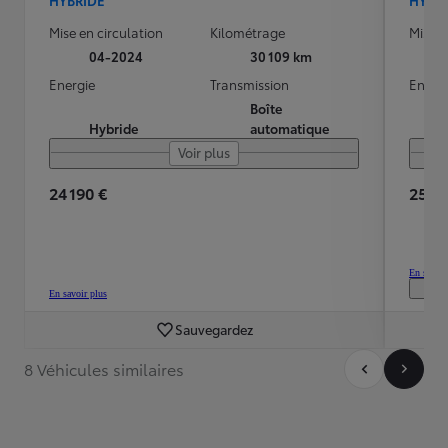
Mise en circulation
Kilométrage
Mise e
04-2024
30 109 km
Energie
Transmission
Energ
Boîte
Hybride
automatique
Voir plus
24 190 €
25 99
En savoir
En savoir plus
Sauvegardez
8 Véhicules similaires