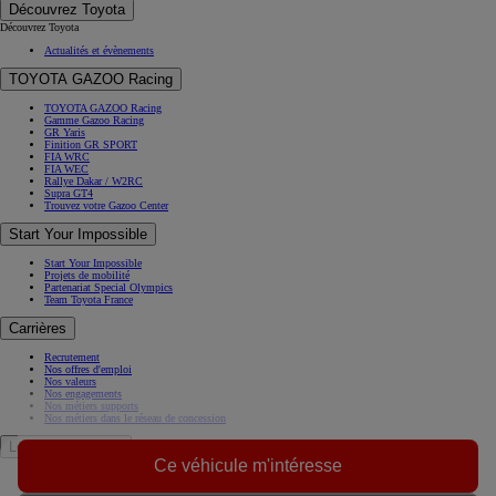
Découvrez Toyota
Découvrez Toyota
Actualités et évènements
TOYOTA GAZOO Racing
TOYOTA GAZOO Racing
Gamme Gazoo Racing
GR Yaris
Finition GR SPORT
FIA WRC
FIA WEC
Rallye Dakar / W2RC
Supra GT4
Trouvez votre Gazoo Center
Start Your Impossible
Start Your Impossible
Projets de mobilité
Partenariat Special Olympics
Team Toyota France
Carrières
Recrutement
Nos offres d'emploi
Nos valeurs
Nos engagements
Nos métiers supports
Nos métiers dans le réseau de concession
Le Groupe Toyota
Ce véhicule m'intéresse
A propos de nous
Histoire