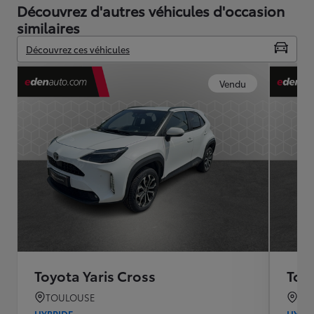
Découvrez d'autres véhicules d'occasion
similaires
Découvrez ces véhicules
Vendu
Toyota Yaris Cross
Toyo
TOULOUSE
CA
HYBRIDE
HYBR