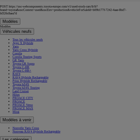
POST https://usc-webcomponents.toyota-europe.com/v1/used-stock-cars/fr/fr?
brand=toyota&uscContext=used&uscEnv=production&vehicleForSaleId=b09b177f-7242-4aae-8bd7-
bf326c8aea7d
Modèles
Modèles
Véhicules neufs
Tous les véhicules neufs
Aygo X Hybride
Yaris
Yaris Cross Hybride
Corolla
Corolla Touring Sports
GR Yaris
Toyota GR Supra
Toyota C-HR
Toyota C-HR+
RAV4
RAV4 Hybride Rechargeable
Prius Hybride Rechargeable
Toyota bZ4X
Toyota bZ4X Touring
Land Cruiser
Hilux
PROACE CITY
PROACE
PROACE Verso
PROACE MAX
Mirai
Modèles à venir
Nouvelle Yaris Cross
Nouveau RAV4 Hybride Rechargeable
Les catégories