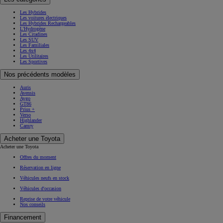
Les Hybrides
Les voitures électriques
Les Hybrides Rechargeables
L'Hydrogène
Les Citadines
Les SUV
Les Familiales
Les 4x4
Les Utilitaires
Les Sportives
Nos précédents modèles
Auris
Avensis
Aygo
GT86
Prius +
Verso
Highlander
Camry
Acheter une Toyota
Acheter une Toyota
Offres du moment
Réservation en ligne
Véhicules neufs en stock
Véhicules d'occasion
Reprise de votre véhicule
Nos conseils
Financement