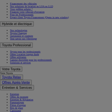
Financement des véhicules
Nos solutions de location en LOA ou LLD
Vous préférez acheter ?
Financez votre véhicule d'occasion
Pour les Professionnels
Espace client Toyota Financement
(Opens in new window)
Hybride et électrique
Nos technologies
Toyota Charging
Autonomie et conduite
Tout savoir sur l’électrique
Toyota Professional
Toyota pour les professionnels
Offres Location longue durée
Offres utilitaires
Gamme électrifiée pour les professionnels
Solutions et services
Votre Toyota
Votre Toyota
Toyota Relax
Offres Après-Vente
Entretien & Services
Entretien
Offres du moment
Entretien & Réparation
Pneumatiques
Pièces d'origine
Bris de glace
Carrosserie