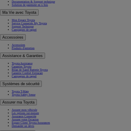
Documentation & Support technique
Solution de paiement en x fois
Ma Vie avec Toyota
Mon Espace Toyota
Service Connectés My Toyota
Support Technique
Campagnes de rappel
Accessoires
Accessoires
Produits d'entretien
Assistance & Garanties
Toyota Assistance
Garanties Toyota
Bilan de Santé Batterie Toyota
Garantie Confort Extracare
Campagnes de rappel
Systèmes de sécurité
Toyota T-Mate
Toyota Safety Sense
Assurer ma Toyota
Assurer mon véhicule
Les options sur-mesure
Assurance Connectée
Assurer votre Occasion
Espace Client Toyota Assurances
Demander un devis