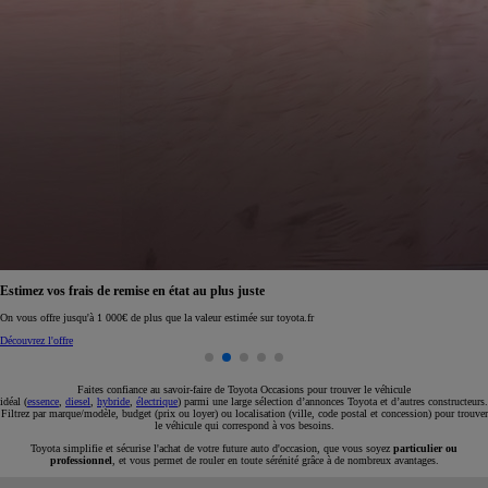
Réservez en ligne votre occasion pour 1€ seulement
Réservez en ligne
Faites confiance au savoir-faire de Toyota Occasions pour trouver le véhicule
idéal (
essence
,
diesel
,
hybride
,
électrique
) parmi une large sélection d’annonces Toyota et d’autres constructeurs.
Filtrez par marque/modèle, budget (prix ou loyer) ou localisation (ville, code postal et concession) pour trouver
le véhicule qui correspond à vos besoins.
Toyota simplifie et sécurise l'achat de votre future auto d'occasion, que vous soyez
particulier ou
professionnel
, et vous permet de rouler en toute sérénité grâce à de nombreux avantages.