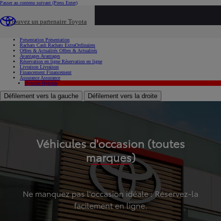
Passer au contenu suivant
(Press Enter)
...
Trouvez un partenaire Toyota
Voiture d'occasion
Présentation
Présentation
Rachats Cash
Rachats ExtraOrdinaires
Offres & Actualités
Offres & Actualités
Avantages
Avantages
Réservation en ligne
Réservation en ligne
Livraison
Livraison
Financement
Financement
Assurance
Assurance
Hybride
Hybride
Défilement vers la gauche
Défilement vers la droite
Véhicules d'occasion (toutes
marques)
Ne manquez pas l'occasion idéale : Réservez-la
facilement en ligne.