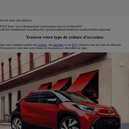
Forced client side injection
POST https://usc-webcomponents.toyota-europe.com/v1/car-filter/fr/fr?
carFilter=used&brand=toyota&uscEnv=production&useGlobalStore=true&sortOrder=published
Trouvez votre type de voiture d’occasion
Que vous souhaitiez acheter une
citadine
, une
familiale
ou un
SUV
, retrouvez tous les types de véhicules
d’occasion en vente dans notre réseau de concessions et réservables en ligne.