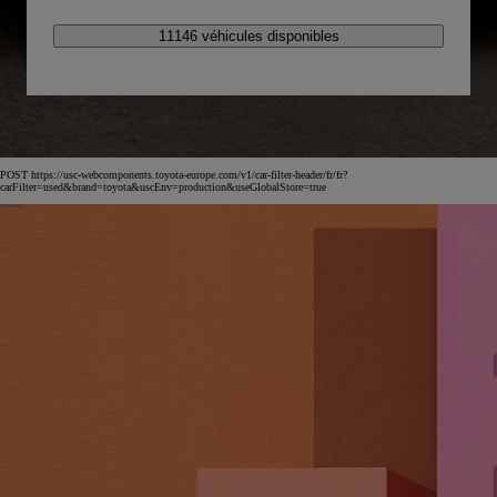
11146 véhicules disponibles
POST https://usc-webcomponents.toyota-europe.com/v1/car-filter-header/fr/fr?
carFilter=used&brand=toyota&uscEnv=production&useGlobalStore=true