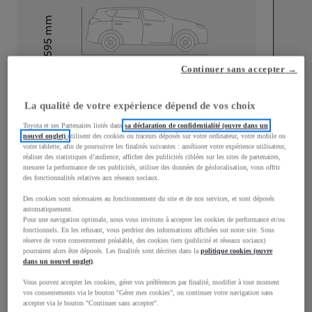
mm
1 595
Hauteur
Continuer sans accepter →
Longueur
4 180
mm
La qualité de votre expérience dépend de vos choix
Toyota et ses Partenaires listés dans
sa déclaration de confidentialité (ouvre dans un
nouvel onglet)
utilisent des cookies ou traceurs déposés sur votre ordinateur, votre mobile ou
votre tablette, afin de poursuivre les finalités suivantes : améliorer votre expérience utilisateur,
réaliser des statistiques d’audience, afficher des publicités ciblées sur les sites de partenaires,
mesurer la performance de ces publicités, utiliser des données de géolocalisation, vous offrir
des fonctionnalités relatives aux réseaux sociaux.
Largeur
1 765
mm
Des cookies sont nécessaires au fonctionnement du site et de nos services, et sont déposés
automatiquement.
Pour une navigation optimale, nous vous invitons à accepter les cookies de performance et/ou
fonctionnels. En les refusant, vous perdriez des informations affichées sur notre site. Sous
réserve de votre consentement préalable, des cookies tiers (publicité et réseaux sociaux)
Consommation mixte
pourraient alors être déposés. Les finalités sont décrites dans la
politique cookies (ouvre
dans un nouvel onglet)
.
Consommation mixte
4,4
L/100 km
Vous pouvez accepter les cookies, gérer vos préférences par finalité, modifier à tout moment
Émissions CO2
100
g/km
vos consentements via le bouton "Gérer mes cookies", ou continuer votre navigation sans
accepter via le bouton "Continuer sans accepter".