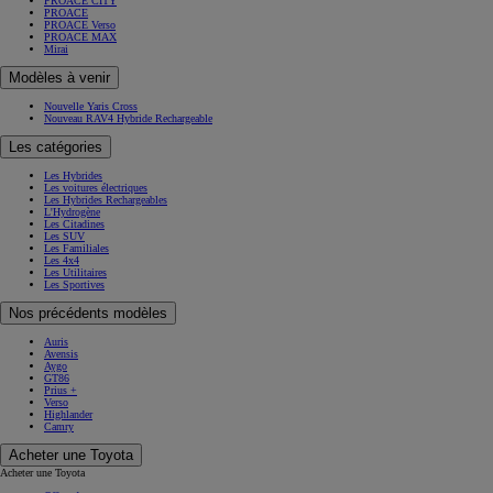
PROACE CITY
PROACE
PROACE Verso
PROACE MAX
Mirai
Modèles à venir
Nouvelle Yaris Cross
Nouveau RAV4 Hybride Rechargeable
Les catégories
Les Hybrides
Les voitures électriques
Les Hybrides Rechargeables
L'Hydrogène
Les Citadines
Les SUV
Les Familiales
Les 4x4
Les Utilitaires
Les Sportives
Nos précédents modèles
Auris
Avensis
Aygo
GT86
Prius +
Verso
Highlander
Camry
Acheter une Toyota
Acheter une Toyota