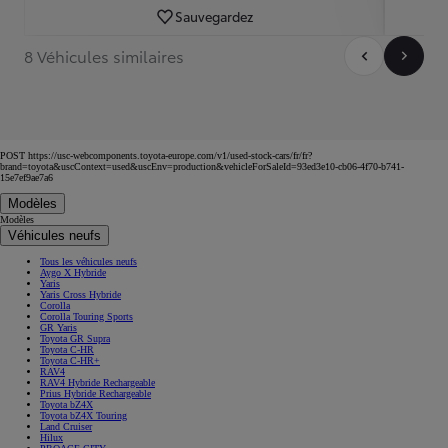
Sauvegardez
8 Véhicules similaires
POST https://usc-webcomponents.toyota-europe.com/v1/used-stock-cars/fr/fr?
brand=toyota&uscContext=used&uscEnv=production&vehicleForSaleId=93ed3e10-cb06-4f70-b741-
15e7ef9ae7a6
Modèles
Modèles
Véhicules neufs
Tous les véhicules neufs
Aygo X Hybride
Yaris
Yaris Cross Hybride
Corolla
Corolla Touring Sports
GR Yaris
Toyota GR Supra
Toyota C-HR
Toyota C-HR+
RAV4
RAV4 Hybride Rechargeable
Prius Hybride Rechargeable
Toyota bZ4X
Toyota bZ4X Touring
Land Cruiser
Hilux