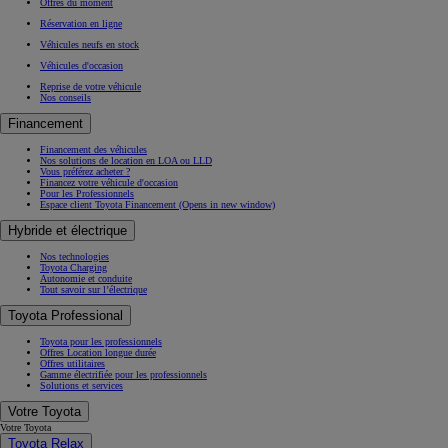
Offres du moment
Réservation en ligne
Véhicules neufs en stock
Véhicules d'occasion
Reprise de votre véhicule
Nos conseils
Financement
Financement des véhicules
Nos solutions de location en LOA ou LLD
Vous préférez acheter ?
Financez votre véhicule d'occasion
Pour les Professionnels
Espace client Toyota Financement
(Opens in new window)
Hybride et électrique
Nos technologies
Toyota Charging
Autonomie et conduite
Tout savoir sur l’électrique
Toyota Professional
Toyota pour les professionnels
Offres Location longue durée
Offres utilitaires
Gamme électrifiée pour les professionnels
Solutions et services
Votre Toyota
Votre Toyota
Toyota Relax