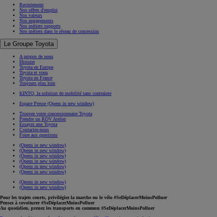
Recrutement
Nos offres d'emploi
Nos valeurs
Nos engagements
Nos métiers supports
Nos métiers dans le réseau de concession
Le Groupe Toyota
A propos de nous
Histoire
Toyota en Europe
Toyota et vous
Toyota en France
Toujours plus loin
KINTO, la solution de mobilité sans contrainte
Espace Presse
(Opens in new window)
Trouvez votre concessionnaire Toyota
Prendre un RDV Atelier
Essayez une Toyota
Contactez-nous
Foire aux questions
(Opens in new window)
(Opens in new window)
(Opens in new window)
(Opens in new window)
(Opens in new window)
(Opens in new window)
(Opens in new window)
(Opens in new window)
Pour les trajets courts, privilégiez la marche ou le vélo #SeDéplacerMoinsPolluer
Pensez à covoiturer #SeDéplacerMoinsPolluer
Au quotidien, prenez les transports en commun #SeDéplacerMoinsPolluer