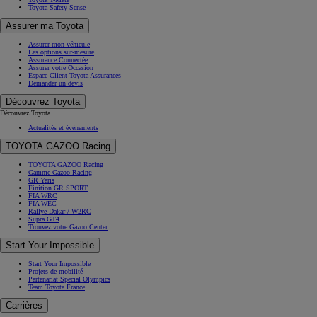
Toyota Safety Sense
Assurer ma Toyota
Assurer mon véhicule
Les options sur-mesure
Assurance Connectée
Assurer votre Occasion
Espace Client Toyota Assurances
Demander un devis
Découvrez Toyota
Découvrez Toyota
Actualités et évènements
TOYOTA GAZOO Racing
TOYOTA GAZOO Racing
Gamme Gazoo Racing
GR Yaris
Finition GR SPORT
FIA WRC
FIA WEC
Rallye Dakar / W2RC
Supra GT4
Trouvez votre Gazoo Center
Start Your Impossible
Start Your Impossible
Projets de mobilité
Partenariat Special Olympics
Team Toyota France
Carrières