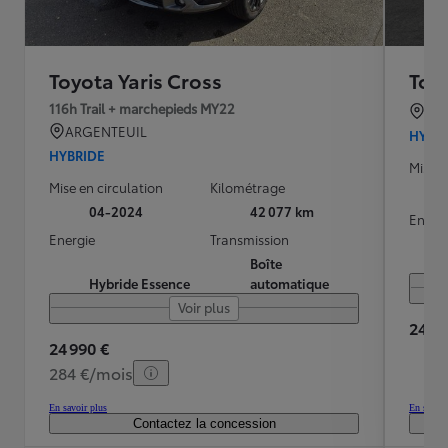
Toyota Yaris Cross
Toyo
116h Trail + marchepieds MY22
TO
ARGENTEUIL
HYBR
HYBRIDE
Mise e
Mise en circulation
Kilométrage
04-2024
42 077 km
Energ
Energie
Transmission
Boîte
Hybride Essence
automatique
Voir plus
24 49
24 990 €
284 €/mois
En savoir plus
En savoir
Contactez la concession