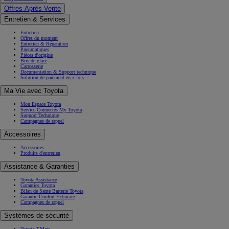
Offres Après-Vente
Entretien & Services
Entretien
Offres du moment
Entretien & Réparation
Pneumatiques
Pièces d'origine
Bris de glace
Carrosserie
Documentation & Support technique
Solution de paiement en x fois
Ma Vie avec Toyota
Mon Espace Toyota
Service Connectés My Toyota
Support Technique
Campagnes de rappel
Accessoires
Accessoires
Produits d'entretien
Assistance & Garanties
Toyota Assistance
Garanties Toyota
Bilan de Santé Batterie Toyota
Garantie Confort Extracare
Campagnes de rappel
Systèmes de sécurité
Toyota T-Mate