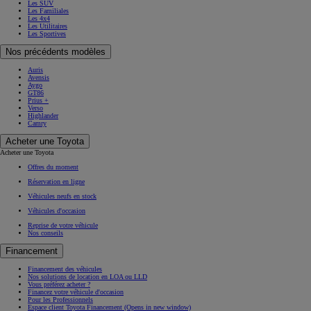
Les SUV
Les Familiales
Les 4x4
Les Utilitaires
Les Sportives
Nos précédents modèles
Auris
Avensis
Aygo
GT86
Prius +
Verso
Highlander
Camry
Acheter une Toyota
Acheter une Toyota
Offres du moment
Réservation en ligne
Véhicules neufs en stock
Véhicules d'occasion
Reprise de votre véhicule
Nos conseils
Financement
Financement des véhicules
Nos solutions de location en LOA ou LLD
Vous préférez acheter ?
Financez votre véhicule d'occasion
Pour les Professionnels
Espace client Toyota Financement
(Opens in new window)