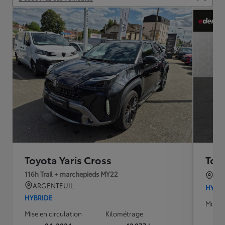
Toyota Yaris Cross
Toyo
116h Trail + marchepieds MY22
CA
ARGENTEUIL
HYBR
HYBRIDE
Mise e
Mise en circulation
Kilométrage