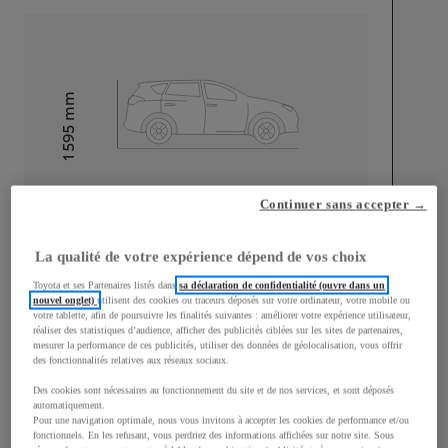
mm
1 595
Hauteur
Longueur
4 180
mm
Continuer sans accepter →
La qualité de votre expérience dépend de vos choix
Toyota et ses Partenaires listés dans
sa déclaration de confidentialité (ouvre dans un
nouvel onglet)
utilisent des cookies ou traceurs déposés sur votre ordinateur, votre mobile ou
votre tablette, afin de poursuivre les finalités suivantes : améliorer votre expérience utilisateur,
réaliser des statistiques d’audience, afficher des publicités ciblées sur les sites de partenaires,
Largeur
1 765
mm
mesurer la performance de ces publicités, utiliser des données de géolocalisation, vous offrir
des fonctionnalités relatives aux réseaux sociaux.
Des cookies sont nécessaires au fonctionnement du site et de nos services, et sont déposés
automatiquement.
Pour une navigation optimale, nous vous invitons à accepter les cookies de performance et/ou
Consommation mixte
fonctionnels. En les refusant, vous perdriez des informations affichées sur notre site. Sous