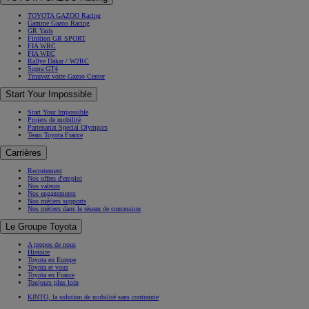
TOYOTA GAZOO Racing
Gamme Gazoo Racing
GR Yaris
Finition GR SPORT
FIA WRC
FIA WEC
Rallye Dakar / W2RC
Supra GT4
Trouvez votre Gazoo Center
Start Your Impossible
Start Your Impossible
Projets de mobilité
Partenariat Special Olympics
Team Toyota France
Carrières
Recrutement
Nos offres d'emploi
Nos valeurs
Nos engagements
Nos métiers supports
Nos métiers dans le réseau de concession
Le Groupe Toyota
A propos de nous
Histoire
Toyota en Europe
Toyota et vous
Toyota en France
Toujours plus loin
KINTO, la solution de mobilité sans contrainte