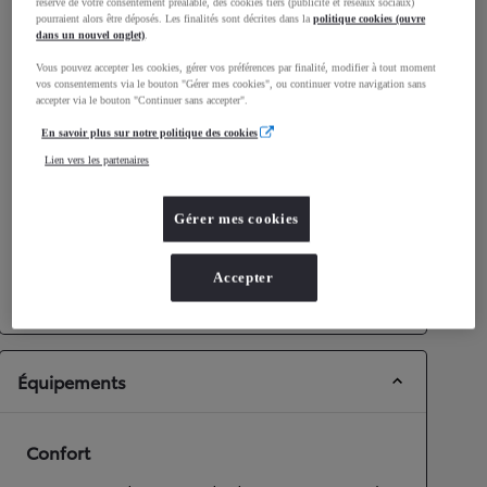
réserve de votre consentement préalable, des cookies tiers (publicité et réseaux sociaux)
pourraient alors être déposés. Les finalités sont décrites dans la
politique cookies (ouvre
Consommation mixte
4,4
L/100 km
dans un nouvel onglet)
.
Émissions CO2
112
g/km
Vous pouvez accepter les cookies, gérer vos préférences par finalité, modifier à tout moment
vos consentements via le bouton "Gérer mes cookies", ou continuer votre navigation sans
accepter via le bouton "Continuer sans accepter".
Performances
En savoir plus sur notre politique des cookies
Vitesse maximale
170
km/h
Lien vers les partenaires
Accélération 0-100km/h
11,2
secondes
Gérer mes cookies
Transmission
Roues motrices
Roues motrices avant
Accepter
Transmission
Boîte automatique
Équipements
Confort