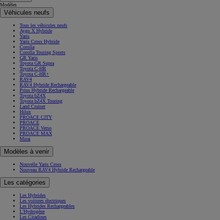
Modèles
Véhicules neufs
Tous les véhicules neufs
Aygo X Hybride
Yaris
Yaris Cross Hybride
Corolla
Corolla Touring Sports
GR Yaris
Toyota GR Supra
Toyota C-HR
Toyota C-HR+
RAV4
RAV4 Hybride Rechargeable
Prius Hybride Rechargeable
Toyota bZ4X
Toyota bZ4X Touring
Land Cruiser
Hilux
PROACE CITY
PROACE
PROACE Verso
PROACE MAX
Mirai
Modèles à venir
Nouvelle Yaris Cross
Nouveau RAV4 Hybride Rechargeable
Les catégories
Les Hybrides
Les voitures électriques
Les Hybrides Rechargeables
L'Hydrogène
Les Citadines