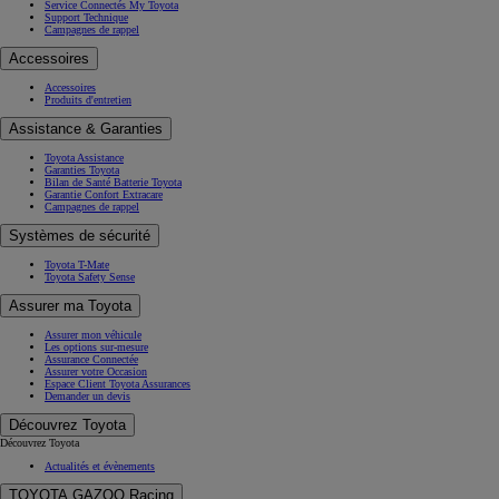
Service Connectés My Toyota
Support Technique
Campagnes de rappel
Accessoires
Accessoires
Produits d'entretien
Assistance & Garanties
Toyota Assistance
Garanties Toyota
Bilan de Santé Batterie Toyota
Garantie Confort Extracare
Campagnes de rappel
Systèmes de sécurité
Toyota T-Mate
Toyota Safety Sense
Assurer ma Toyota
Assurer mon véhicule
Les options sur-mesure
Assurance Connectée
Assurer votre Occasion
Espace Client Toyota Assurances
Demander un devis
Découvrez Toyota
Découvrez Toyota
Actualités et évènements
TOYOTA GAZOO Racing