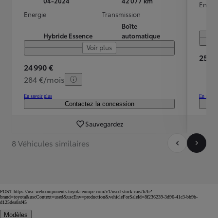
04-2024
42 077 km
Energ
Energie
Transmission
Boîte
Hybride Essence
automatique
Voir plus
25 99
24 990 €
284 €/mois
En savoir plus
En savoir
Contactez la concession
Sauvegardez
8 Véhicules similaires
POST https://usc-webcomponents.toyota-europe.com/v1/used-stock-cars/fr/fr?
brand=toyota&uscContext=used&uscEnv=production&vehicleForSaleId=8f236239-3d96-41c3-bb9b-
d125dea8af45
Modèles