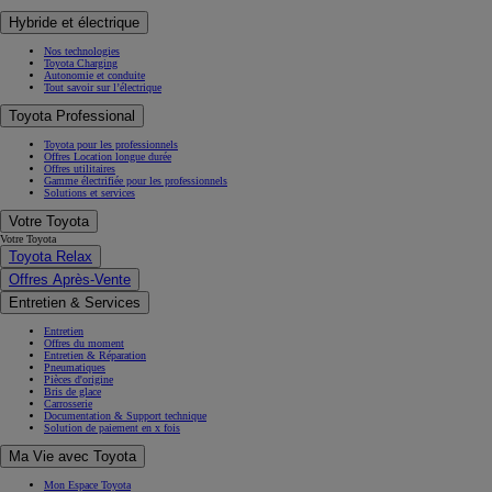
Hybride et électrique
Nos technologies
Toyota Charging
Autonomie et conduite
Tout savoir sur l’électrique
Toyota Professional
Toyota pour les professionnels
Offres Location longue durée
Offres utilitaires
Gamme électrifiée pour les professionnels
Solutions et services
Votre Toyota
Votre Toyota
Toyota Relax
Offres Après-Vente
Entretien & Services
Entretien
Offres du moment
Entretien & Réparation
Pneumatiques
Pièces d'origine
Bris de glace
Carrosserie
Documentation & Support technique
Solution de paiement en x fois
Ma Vie avec Toyota
Mon Espace Toyota