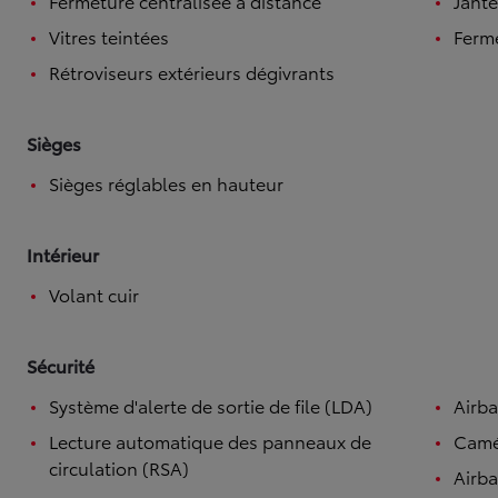
Fermeture centralisée à distance
Jante
Vitres teintées
Ferme
Rétroviseurs extérieurs dégivrants
Sièges
Sièges réglables en hauteur
Intérieur
Volant cuir
Sécurité
Système d'alerte de sortie de file (LDA)
Airb
Lecture automatique des panneaux de
Camé
circulation (RSA)
Airba