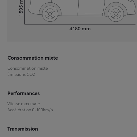
1 595
Hauteur
Longueur
4 180
mm
Consommation mixte
Consommation mixte
Émissions CO2
Performances
Vitesse maximale
Accélération 0-100km/h
Transmission