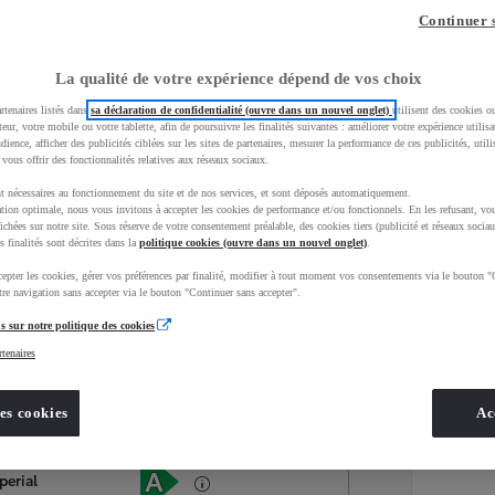
Continuer 
La qualité de votre expérience dépend de vos choix
rtenaires listés dans
sa déclaration de confidentialité (ouvre dans un nouvel onglet)
utilisent des cookies o
teur, votre mobile ou votre tablette, afin de poursuivre les finalités suivantes : améliorer votre expérience utilisat
udience, afficher des publicités ciblées sur les sites de partenaires, mesurer la performance de ces publicités, util
 vous offrir des fonctionnalités relatives aux réseaux sociaux.
t nécessaires au fonctionnement du site et de nos services, et sont déposés automatiquement.
tion optimale, nous vous invitons à accepter les cookies de performance et/ou fonctionnels. En les refusant, vou
ichées sur notre site. Sous réserve de votre consentement préalable, des cookies tiers (publicité et réseaux sociau
s finalités sont décrites dans la
politique cookies (ouvre dans un nouvel onglet)
.
epter les cookies, gérer vos préférences par finalité, modifier à tout moment vos consentements via le bouton "
Services
Concession
re navigation sans accepter via le bouton "Continuer sans accepter".
s sur notre politique des cookies
rtenaires
Energie
oyota Occasions
Hybride Essence
es cookies
Ac
Étiquette énergétique
perial