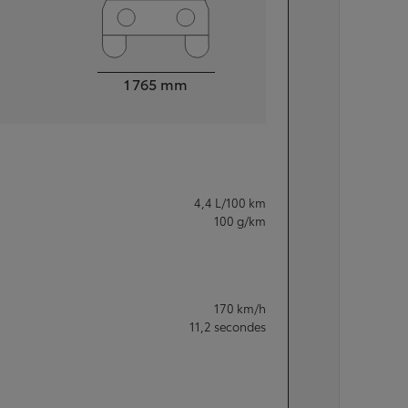
Largeur
1 765
mm
4,4
L/100 km
100
g/km
170
km/h
11,2
secondes