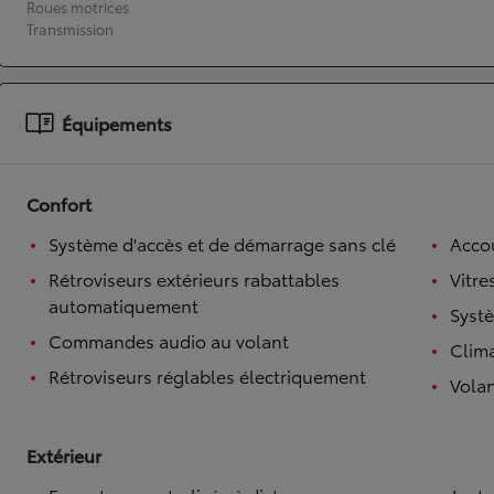
Roues motrices
Transmission
À partir de 19 700 €
Nouvelle Yaris Cross
HYBRIDE
Disponible prochainement
Équipements
Confort
Système d'accès et de démarrage sans clé
Accou
Rétroviseurs extérieurs rabattables
Vitre
automatiquement
Syst
Commandes audio au volant
Clim
Rétroviseurs réglables électriquement
Volan
Extérieur