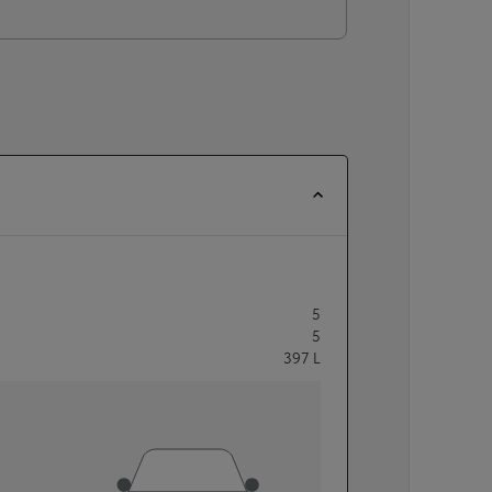
5
5
397
L