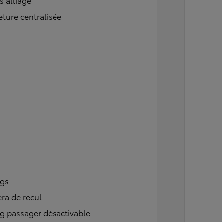
s alliage
ture centralisée
ags
ra de recul
g passager désactivable