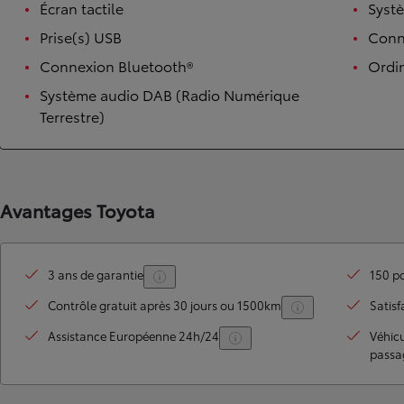
Écran tactile
Syst
Prise(s) USB
Conne
Connexion Bluetooth®
Ordi
Système audio DAB (Radio Numérique
Terrestre)
Avantages Toyota
TOYOTA C-HR
HYBRIDE OU HYBRIDE RECHARGEABLE
Disponible rapidement
3 ans de garantie
150 po
Contrôle gratuit après 30 jours ou 1500km
Satisf
Assistance Européenne 24h/24
Véhic
passa