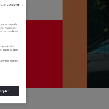
sans accepter →
u traceurs déposés
eur, réaliser des
iser des données de
s perdriez des
x) pourraient alors
Gérer mes cookies",
cepter