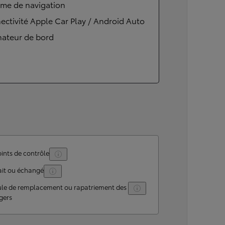
ème de navigation
ctivité Apple Car Play / Android Auto
nateur de bord
ints de contrôle
ait ou échangé
ule de remplacement ou rapatriement des
gers