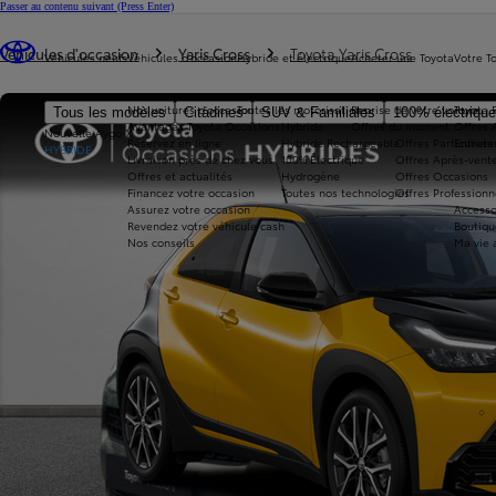
Passer au contenu suivant
(Press Enter)
Vous êtes ici
:
Véhicules d'occasion
Yaris Cross
Toyota Yaris Cross
Véhicules neufs
Véhicules d'occasion
Hybride et électrique
Acheter une Toyota
Votre T
Nos voitures d'occasion
Toutes les motorisations
Reprise de votre voiture
Toyota 
Tous les modèles
Citadines
SUV & Familiales
100% électriqu
Avantages Toyota Occasions
Hybride
Offres du moment
Offres 
Nouvelle Aygo X
Réservez en ligne
Hybride Rechargeable
Offres Particuliers
Entrete
HYBRIDE
Livraison près de chez vous
100% Électrique
Offres Après-vente
Offres et actualités
Hydrogène
Offres Occasions
Financez votre occasion
Toutes nos technologies
Offres Professionn
Assurez votre occasion
Accesso
Revendez votre véhicule cash
Boutiqu
Nos conseils
Ma vie 