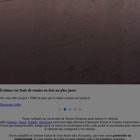
Réservez en ligne votre occasion pour 1€ seulement
Réservez en ligne
Faites confiance au savoir-faire de Toyota Occasions pour trouver le véhicule
idéal (
essence
,
diesel
,
hybride
,
électrique
) parmi une large sélection d’annonces Toyota et d’autres constructeurs.
Filtrez par marque/modèle, budget (prix ou loyer) ou localisation (ville, code postal et concession) pour trouver
le véhicule qui correspond à vos besoins.
Toyota simplifie et sécurise l'achat de votre future auto d'occasion, que vous soyez
particulier ou
professionnel
, et vous permet de rouler en toute sérénité grâce à de nombreux avantages.