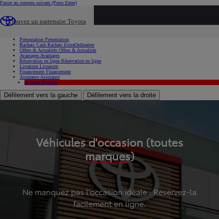
Passer au contenu suivant
(Press Enter)
...
Trouvez un partenaire Toyota
Voiture d'occasion
Présentation
Présentation
Rachats Cash
Rachats ExtraOrdinaires
Offres & Actualités
Offres & Actualités
Avantages
Avantages
Réservation en ligne
Réservation en ligne
Livraison
Livraison
Financement
Financement
Assurance
Assurance
Hybride
Hybride
Défilement vers la gauche
Défilement vers la droite
Véhicules d'occasion (toutes
marques)
Ne manquez pas l'occasion idéale : Réservez-la
facilement en ligne.